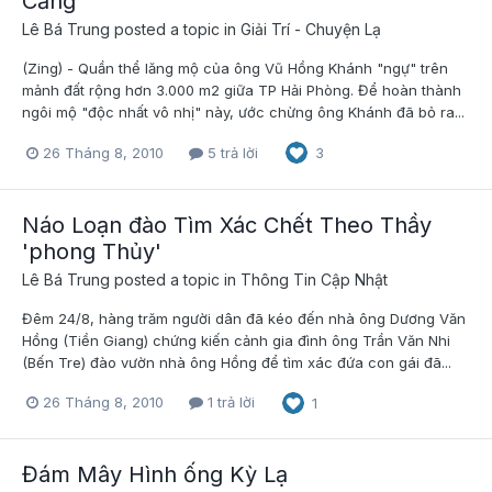
Cảng
Lê Bá Trung
posted a topic in
Giải Trí - Chuyện Lạ
(Zing) - Quần thể lăng mộ của ông Vũ Hồng Khánh "ngự" trên
mảnh đất rộng hơn 3.000 m2 giữa TP Hải Phòng. Để hoàn thành
ngôi mộ "độc nhất vô nhị" này, ước chừng ông Khánh đã bỏ ra...
26 Tháng 8, 2010
5 trả lời
3
Náo Loạn đào Tìm Xác Chết Theo Thầy
'phong Thủy'
Lê Bá Trung
posted a topic in
Thông Tin Cập Nhật
Đêm 24/8, hàng trăm người dân đã kéo đến nhà ông Dương Văn
Hồng (Tiền Giang) chứng kiến cảnh gia đình ông Trần Văn Nhi
(Bến Tre) đào vườn nhà ông Hồng để tìm xác đứa con gái đã...
26 Tháng 8, 2010
1 trả lời
1
Đám Mây Hình ống Kỳ Lạ