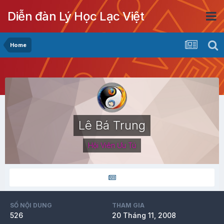
Diễn đàn Lý Học Lạc Việt
Home
Lê Bá Trung
Hội Viên Ưu Tú
SỐ NỘI DUNG
THAM GIA
526
20 Tháng 11, 2008