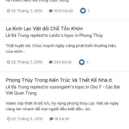
và nhiều niềm vui trong cuộc sống.
25 Tháng 7, 2010
1074 trả lời
1
La Kinh Lạc Việt đổi Chỗ Tốn Khôn
Lê Bá Trung
replied to
Laido
's topic in
Phong Thủy
Thật tuyệt vời. Chúc huynh ngày càng phát triển thương hiệu
của mình...
22 Tháng 7, 2010
243 trả lời
1
Phong Thủy Trong Kiến Trúc Và Thiết Kế Nhà ở
Lê Bá Trung
replied to
vusonganh
's topic in
Chú Ý - Các Bài
Viết Quan Trọng
Video clip thiệt là bổ ích, hy vọng phong thủy Lạc Việt sẽ ngày
càng lan nhanh để mọi người đều biết đến. :lol:
20 Tháng 5, 2010
18 trả lời