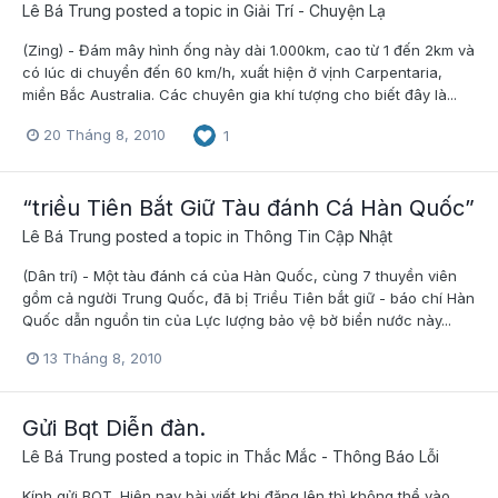
Lê Bá Trung
posted a topic in
Giải Trí - Chuyện Lạ
(Zing) - Đám mây hình ống này dài 1.000km, cao từ 1 đến 2km và
có lúc di chuyển đến 60 km/h, xuất hiện ở vịnh Carpentaria,
miền Bắc Australia. Các chuyên gia khí tượng cho biết đây là...
20 Tháng 8, 2010
1
“triều Tiên Bắt Giữ Tàu đánh Cá Hàn Quốc”
Lê Bá Trung
posted a topic in
Thông Tin Cập Nhật
(Dân trí) - Một tàu đánh cá của Hàn Quốc, cùng 7 thuyền viên
gồm cả người Trung Quốc, đã bị Triều Tiên bắt giữ - báo chí Hàn
Quốc dẫn nguồn tin của Lực lượng bảo vệ bờ biển nước này...
13 Tháng 8, 2010
Gửi Bqt Diễn đàn.
Lê Bá Trung
posted a topic in
Thắc Mắc - Thông Báo Lỗi
Kính gửi BQT. Hiện nay bài viết khi đăng lên thì không thể vào