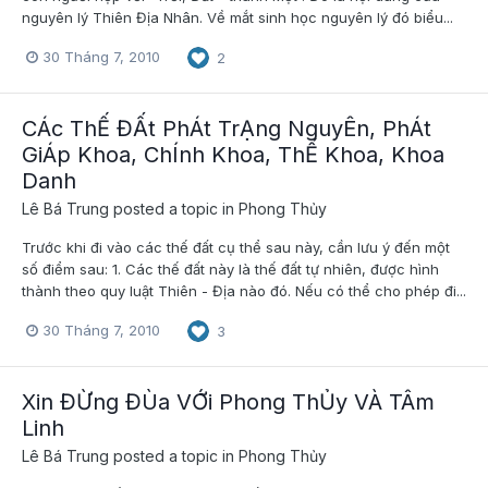
nguyên lý Thiên Địa Nhân. Về mắt sinh học nguyên lý đó biểu...
30 Tháng 7, 2010
2
CÁc ThẾ ĐẤt PhÁt TrẠng NguyÊn, PhÁt
GiÁp Khoa, ChÍnh Khoa, ThẾ Khoa, Khoa
Danh
Lê Bá Trung
posted a topic in
Phong Thủy
Trước khi đi vào các thế đất cụ thể sau này, cần lưu ý đến một
số điểm sau: 1. Các thế đất này là thế đất tự nhiên, được hình
thành theo quy luật Thiên - Địa nào đó. Nếu có thể cho phép đi...
30 Tháng 7, 2010
3
Xin ĐỪng ĐÙa VỚi Phong ThỦy VÀ TÂm
Linh
Lê Bá Trung
posted a topic in
Phong Thủy