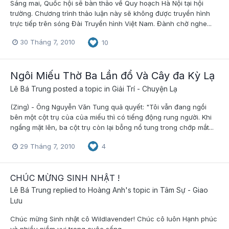
Sáng mai, Quốc hội sẽ bàn thảo về Quy hoạch Hà Nội tại hội
trường. Chương trình thảo luận này sẽ không được truyền hình
trực tiếp trên sóng Đài Truyền hình Việt Nam. Đành chờ nghe...
30 Tháng 7, 2010
10
Ngôi Miếu Thờ Ba Lần đổ Và Cây đa Kỳ Lạ
Lê Bá Trung
posted a topic in
Giải Trí - Chuyện Lạ
(Zing) - Ông Nguyễn Văn Tung quả quyết: "Tôi vẫn đang ngồi
bên một cột trụ của của miếu thì có tiếng động rung người. Khi
ngẩng mặt lên, ba cột trụ còn lại bỗng nổ tung trong chớp mắt...
29 Tháng 7, 2010
4
CHÚC MỪNG SINH NHẬT !
Lê Bá Trung
replied to
Hoàng Anh
's topic in
Tâm Sự - Giao
Lưu
Chúc mừng Sinh nhật cô Wildlavender! Chúc cô luôn Hạnh phúc