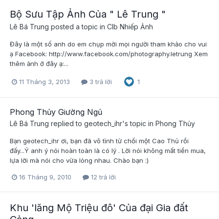
Bộ Sưu Tập Ảnh Của " Lê Trung "
Lê Bá Trung
posted a topic in
Clb Nhiếp Ảnh
Đây là một số anh do em chụp mời mọi người tham khảo cho vui
ạ Facebook: http://www.facebook.com/photography.letrung Xem
thêm ảnh ở đây ạ:...
11 Tháng 3, 2013
3 trả lời
1
Phong Thủy Giường Ngủ
Lê Bá Trung
replied to
geotech_ihr
's topic in
Phong Thủy
Bạn geotech_ihr ơi, bạn đã vô tình từ chối một Cao Thủ rồi
đấy...Ý anh ý nói hoàn toàn là có lý . Lời nói không mất tiền mua,
lựa lời mà nói cho vừa lòng nhau. Chào bạn :)
16 Tháng 9, 2010
12 trả lời
Khu 'lăng Mộ Triệu đô' Của đại Gia đất