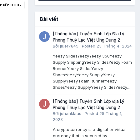
P XẾP THEO
Bài viết
[Thông báo] Tuyển Sinh Lớp Địa Lý
Phong Thuỷ Lạc Việt Ứng Dụng 2
Bởi
jiuer7845
·
Posted
23 Tháng 4, 2024
Yeezy SlidesYeezyYeezy 350Yeezy
Supply ShippingYeezy SlidesYeezy Foam
RunnerYeezy SlidesYeezy
ShoesYeezyYeezy SupplyYeezy
SupplyYeezy Foam RunnerYeezy
ShoesYeezy SupplyYeezy SlidesYeezy...
[Thông báo] Tuyển Sinh Lớp Địa Lý
Phong Thuỷ Lạc Việt Ứng Dụng 2
Bởi
johanklaus
·
Posted
25 Tháng 1,
2023
A cryptocurrency is a digital or virtual
currency that is secured by