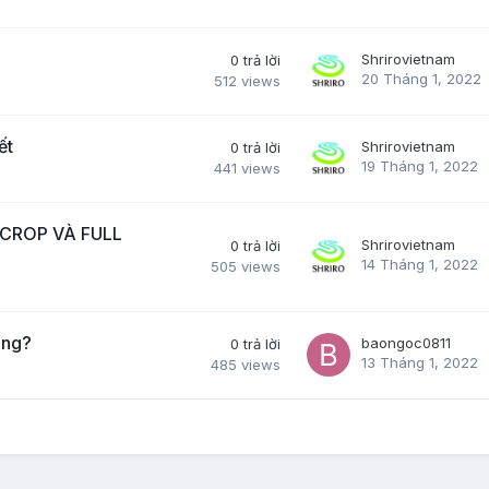
Shrirovietnam
0
trả lời
20 Tháng 1, 2022
512
views
ết
Shrirovietnam
0
trả lời
19 Tháng 1, 2022
441
views
 CROP VÀ FULL
Shrirovietnam
0
trả lời
14 Tháng 1, 2022
505
views
ông?
baongoc0811
0
trả lời
13 Tháng 1, 2022
485
views