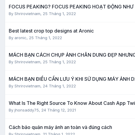
FOCUS PEAKING? FOCUS PEAKING HOẠT ĐỘNG NHƯ
By
Shrirovietnam
,
25 Tháng 1, 2022
Best latest crop top designs at Aronic
By
aronic
,
25 Tháng 1, 2022
MÁCH BẠN CÁCH CHỤP ẢNH CHÂN DUNG ĐẸP NHƯNG
By
Shrirovietnam
,
25 Tháng 1, 2022
MÁCH BẠN ĐIỀU CẦN LƯU Ý KHI SỬ DỤNG MÁY ẢNH D
By
Shrirovietnam
,
24 Tháng 1, 2022
What Is The Right Source To Know About Cash App Twi
By
jhonsaddy75
,
24 Tháng 12, 2021
Cách bảo quản máy ảnh an toàn và đúng cách
By
Shrirovietnam
,
21 Tháng 1, 2022