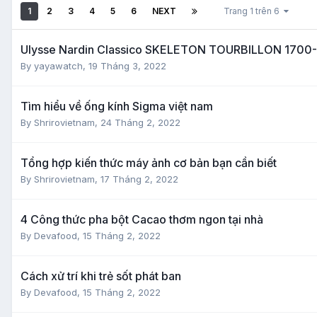
1
2
3
4
5
6
NEXT
Trang 1 trên 6
Ulysse Nardin Classico SKELETON TOURBILLON 1700-
By
yayawatch
,
19 Tháng 3, 2022
Tìm hiểu về ống kính Sigma việt nam
By
Shrirovietnam
,
24 Tháng 2, 2022
Tổng hợp kiến thức máy ảnh cơ bản bạn cần biết
By
Shrirovietnam
,
17 Tháng 2, 2022
4 Công thức pha bột Cacao thơm ngon tại nhà
By
Devafood
,
15 Tháng 2, 2022
Cách xử trí khi trẻ sốt phát ban
By
Devafood
,
15 Tháng 2, 2022