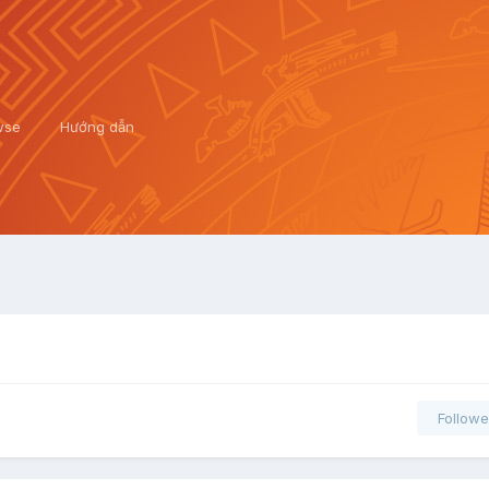
wse
Hướng dẫn
Followe