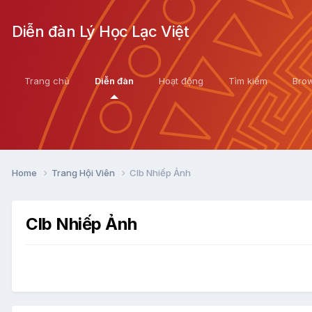
Diễn đàn Lý Học Lạc Việt
Trang chủ
Diễn đàn
Hoạt động
Tìm kiếm
Bro
Home
Trang Hội Viên
Clb Nhiếp Ảnh
Clb Nhiếp Ảnh