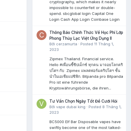
cryptography, which makes it nearly
impossible to counterfeit or double-
spend. sbcglobal login Capital One
Login Cash App Login Coinbase Login
Thông Báo Chính Thức Về Học Phí Lớp
Phong Thủy Lạc Việt Ứng Dụng II
Bởi
cerzamurta
·
Posted
11 Tháng 1,
2023
Zipmex Thailand. Financial service.
Hello #เพื่อนซี้ซิปเม็กซ์ ทุกคน มาจอยโลกคริ
ปโตฯ กับ Zipmex แพลตฟอร์มคริปโตฯ ชั้น
นำในเอเชียแปซิฟิก. Bitpanda pro Bitpanda
Pro ist eine führende
Kryptowährungsbörse, die ihren...
Tư Vấn Chọn Ngày Tốt Để Cưới Hỏi
Bởi
vape dubai king
·
Posted
8 Tháng 1,
2023
BC5000 Elf Bar Disposable vapes have
swiftly become one of the most talked-