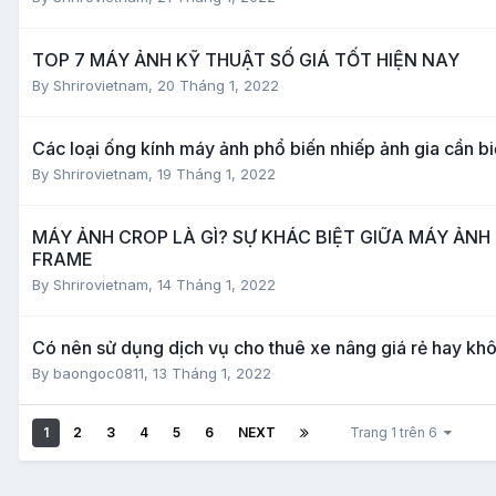
TOP 7 MÁY ẢNH KỸ THUẬT SỐ GIÁ TỐT HIỆN NAY
By
Shrirovietnam
,
20 Tháng 1, 2022
Các loại ống kính máy ảnh phổ biến nhiếp ảnh gia cần bi
By
Shrirovietnam
,
19 Tháng 1, 2022
MÁY ẢNH CROP LÀ GÌ? SỰ KHÁC BIỆT GIỮA MÁY ẢNH
FRAME
By
Shrirovietnam
,
14 Tháng 1, 2022
Có nên sử dụng dịch vụ cho thuê xe nâng giá rẻ hay kh
By
baongoc0811
,
13 Tháng 1, 2022
1
2
3
4
5
6
NEXT
Trang 1 trên 6