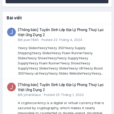
Bài viết
[Thông báo] Tuyển Sinh Lớp Địa Lý Phong Thuỷ Lạc
Việt Ứng Dụng 2
Bởi
jiuer7845
·
Posted
23 Tháng 4, 2024
Yeezy SlidesYeezyYeezy 350Yeezy Supply
ShippingYeezy SlidesYeezy Foam RunnerYeezy
SlidesYeezy ShoesYeezyYeezy SupplyYeezy
SupplyYeezy Foam RunnerYeezy ShoesYeezy
SupplyYeezy SlidesYeezy SlidesYeezy UKYeezy Boost
350Yeezy ukYeezyYeezy Slides WebsiteYeezyYeezy...
[Thông báo] Tuyển Sinh Lớp Địa Lý Phong Thuỷ Lạc
Việt Ứng Dụng 2
Bởi
johanklaus
·
Posted
25 Tháng 1, 2023
A cryptocurrency is a digital or virtual currency that is
secured by cryptography, which makes it nearly
impossible to counterfeit or double-spend. sbcglobal