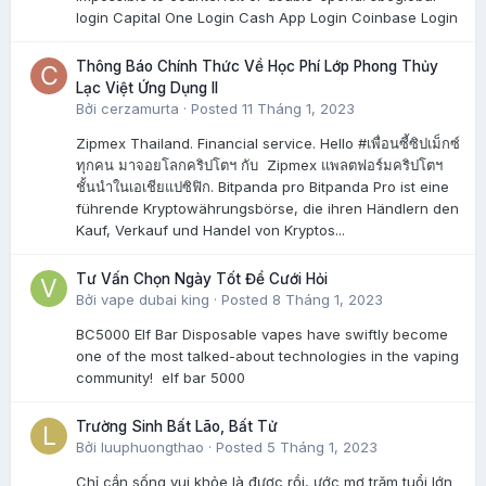
login Capital One Login Cash App Login Coinbase Login
Thông Báo Chính Thức Về Học Phí Lớp Phong Thủy
Lạc Việt Ứng Dụng II
Bởi
cerzamurta
·
Posted
11 Tháng 1, 2023
Zipmex Thailand. Financial service. Hello #เพื่อนซี้ซิปเม็กซ์
ทุกคน มาจอยโลกคริปโตฯ กับ Zipmex แพลตฟอร์มคริปโตฯ
ชั้นนำในเอเชียแปซิฟิก. Bitpanda pro Bitpanda Pro ist eine
führende Kryptowährungsbörse, die ihren Händlern den
Kauf, Verkauf und Handel von Kryptos...
Tư Vấn Chọn Ngày Tốt Để Cưới Hỏi
Bởi
vape dubai king
·
Posted
8 Tháng 1, 2023
BC5000 Elf Bar Disposable vapes have swiftly become
one of the most talked-about technologies in the vaping
community! elf bar 5000
Trường Sinh Bất Lão, Bất Tử
Bởi
luuphuongthao
·
Posted
5 Tháng 1, 2023
Chỉ cần sống vui khỏe là được rồi, ước mơ trăm tuổi lớn