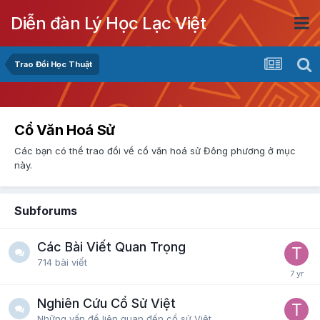
Diễn đàn Lý Học Lạc Việt
Trao Đổi Học Thuật
Cổ Văn Hoá Sử
Các bạn có thể trao đổi về cổ văn hoá sử Đông phương ở mục
này.
Subforums
Các Bài Viết Quan Trọng
714
bài viết
Nghiên Cứu Cổ Sử Việt
Những vấn đề liên quan đến cổ sử Việt...