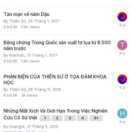
Tản mạn về năm Dậu
By
Thiên Sứ
,
24 Tháng 1, 2017
0
trả lời
1.8k
views
Bằng chứng Trung Quốc sản xuất tơ lụa từ 8.500
năm trước
By
thanhdc
,
13 Tháng 1, 2017
0
trả lời
1.6k
views
PHẢN BIỆN CỦA THIÊN SỨ Ở TỌA ĐÀM KHOA
HỌC
By
Thiên Sứ
,
28 Tháng 11, 2016
6
trả lời
3k
views
Những Mắt Xích Và Giới Hạn Trong Việc Nghiên
Cứu Cổ Sử Việt
1
2
3
4
9
By
hoangnt
,
31 Tháng 5, 2015