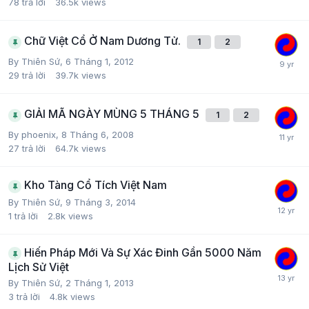
78
trả lời
36.5k
views
Chữ Việt Cổ Ở Nam Dương Tử.
1
2
By
Thiên Sứ
,
6 Tháng 1, 2012
29
trả lời
39.7k
views
GIẢI MÃ NGÀY MÙNG 5 THÁNG 5
1
2
By
phoenix
,
8 Tháng 6, 2008
27
trả lời
64.7k
views
Kho Tàng Cổ Tích Việt Nam
By
Thiên Sứ
,
9 Tháng 3, 2014
1
trả lời
2.8k
views
Hiến Pháp Mới Và Sự Xác Đinh Gần 5000 Năm
Lịch Sử Việt
By
Thiên Sứ
,
2 Tháng 1, 2013
3
trả lời
4.8k
views