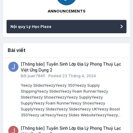
ANNOUNCEMENTS
Nội quy Lý Học Plaza
Bài viết
[Thông báo] Tuyển Sinh Lớp Địa Lý Phong Thuỷ Lạc
Việt Ứng Dụng 2
Bởi
jiuer7845
·
Posted
23 Tháng 4, 2024
Yeezy SlidesYeezyYeezy 350Yeezy Supply
ShippingYeezy SlidesYeezy Foam RunnerYeezy
SlidesYeezy ShoesYeezyYeezy SupplyYeezy
SupplyYeezy Foam RunnerYeezy ShoesYeezy
SupplyYeezy SlidesYeezy SlidesYeezy UKYeezy Boost
350Yeezy ukYeezyYeezy Slides WebsiteYeezyYeezy...
[Thông báo] Tuyển Sinh Lớp Địa Lý Phong Thuỷ Lạc