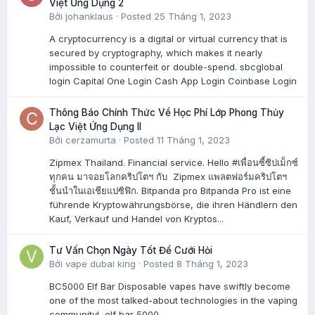
Việt Ứng Dụng 2
Bởi
johanklaus
·
Posted
25 Tháng 1, 2023
A cryptocurrency is a digital or virtual currency that is
secured by cryptography, which makes it nearly
impossible to counterfeit or double-spend. sbcglobal
login Capital One Login Cash App Login Coinbase Login
Thông Báo Chính Thức Về Học Phí Lớp Phong Thủy
Lạc Việt Ứng Dụng II
Bởi
cerzamurta
·
Posted
11 Tháng 1, 2023
Zipmex Thailand. Financial service. Hello #เพื่อนซี้ซิปเม็กซ์
ทุกคน มาจอยโลกคริปโตฯ กับ Zipmex แพลตฟอร์มคริปโตฯ
ชั้นนำในเอเชียแปซิฟิก. Bitpanda pro Bitpanda Pro ist eine
führende Kryptowährungsbörse, die ihren Händlern den
Kauf, Verkauf und Handel von Kryptos...
Tư Vấn Chọn Ngày Tốt Để Cưới Hỏi
Bởi
vape dubai king
·
Posted
8 Tháng 1, 2023
BC5000 Elf Bar Disposable vapes have swiftly become
one of the most talked-about technologies in the vaping
community! elf bar 5000