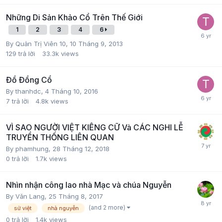
Những Di Sản Khảo Cổ Trên Thế Giới
1
2
3
4
6
By
Quản Trị Viên 10
,
10 Tháng 9, 2013
129
trả lời
33.3k
views
Đồ Đồng Cổ
By
thanhdc
,
4 Tháng 10, 2016
7
trả lời
4.8k
views
VÌ SAO NGƯỜI VIỆT KIÊNG CỮ Và CÁC NGHI LỄ
TRUYỀN THỐNG LIÊN QUAN
By
phamhung
,
28 Tháng 12, 2018
0
trả lời
1.7k
views
Nhìn nhận công lao nhà Mạc và chúa Nguyễn
By
Văn Lang
,
25 Tháng 8, 2017
(and 2 more)
sử việt
nhà nguyễn
0
trả lời
1.4k
views