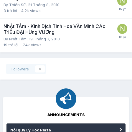
By
Thiên Sứ
,
21 Tháng 8, 2010
3
trả lời
4.2k
views
NhẬt TÂm - Kinh DỊch Tinh Hoa VĂn Minh CÁc
TriỀu ĐẠi HÙng VƯƠng
By
Nhật Tâm
,
19 Tháng 7, 2010
19
trả lời
7.4k
views
Followers
0
ANNOUNCEMENTS
Nội quy Lý Học Plaza