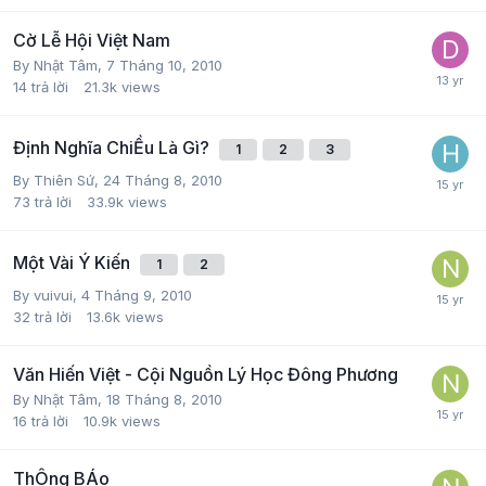
Cờ Lễ Hội Việt Nam
By
Nhật Tâm
,
7 Tháng 10, 2010
14
trả lời
21.3k
views
Định Nghĩa ChiỀu Là Gì?
1
2
3
By
Thiên Sứ
,
24 Tháng 8, 2010
73
trả lời
33.9k
views
Một Vài Ý Kiến
1
2
By
vuivui
,
4 Tháng 9, 2010
32
trả lời
13.6k
views
Văn Hiến Việt - Cội Nguồn Lý Học Đông Phương
By
Nhật Tâm
,
18 Tháng 8, 2010
16
trả lời
10.9k
views
ThÔng BÁo