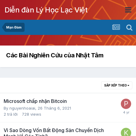
Diễn đàn Lý Học Lạc Việt
Mạn Đàm
Các Bài Nghiên Cứu của Nhật Tâm
SẮP XẾP THEO
Microsoft chấp nhận Bitcoin
By
nguyenhoaiai
,
26 Tháng 6, 2021
2
trả lời
728
views
Vì Sao Dòng Vốn Bất Động Sản Chuyển Dịch