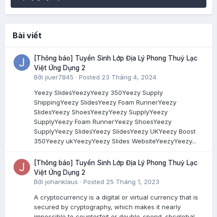
Bài viết
[Thông báo] Tuyển Sinh Lớp Địa Lý Phong Thuỷ Lạc
Việt Ứng Dụng 2
Bởi
jiuer7845
·
Posted
23 Tháng 4, 2024
Yeezy SlidesYeezyYeezy 350Yeezy Supply
ShippingYeezy SlidesYeezy Foam RunnerYeezy
SlidesYeezy ShoesYeezyYeezy SupplyYeezy
SupplyYeezy Foam RunnerYeezy ShoesYeezy
SupplyYeezy SlidesYeezy SlidesYeezy UKYeezy Boost
350Yeezy ukYeezyYeezy Slides WebsiteYeezyYeezy...
[Thông báo] Tuyển Sinh Lớp Địa Lý Phong Thuỷ Lạc
Việt Ứng Dụng 2
Bởi
johanklaus
·
Posted
25 Tháng 1, 2023
A cryptocurrency is a digital or virtual currency that is
secured by cryptography, which makes it nearly
impossible to counterfeit or double-spend. sbcglobal