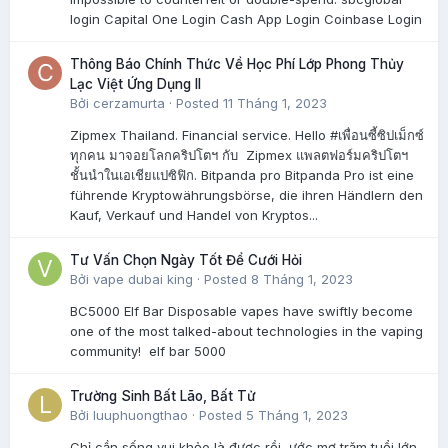
login Capital One Login Cash App Login Coinbase Login
Thông Báo Chính Thức Về Học Phí Lớp Phong Thủy
Lạc Việt Ứng Dụng II
Bởi
cerzamurta
·
Posted
11 Tháng 1, 2023
Zipmex Thailand. Financial service. Hello #เพื่อนซี้ซิปเม็กซ์
ทุกคน มาจอยโลกคริปโตฯ กับ Zipmex แพลตฟอร์มคริปโตฯ
ชั้นนำในเอเชียแปซิฟิก. Bitpanda pro Bitpanda Pro ist eine
führende Kryptowährungsbörse, die ihren Händlern den
Kauf, Verkauf und Handel von Kryptos...
Tư Vấn Chọn Ngày Tốt Để Cưới Hỏi
Bởi
vape dubai king
·
Posted
8 Tháng 1, 2023
BC5000 Elf Bar Disposable vapes have swiftly become
one of the most talked-about technologies in the vaping
community! elf bar 5000
Trường Sinh Bất Lão, Bất Tử
Bởi
luuphuongthao
·
Posted
5 Tháng 1, 2023
Chỉ cần sống vui khỏe là được rồi, ước mơ trăm tuổi lớn