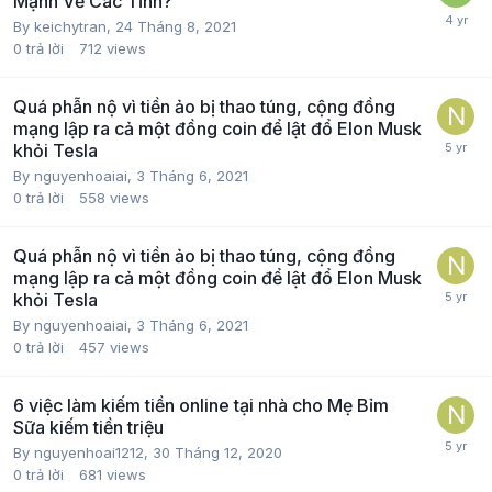
Mạnh Về Các Tỉnh?
By
keichytran
,
24 Tháng 8, 2021
0
trả lời
712
views
Quá phẫn nộ vì tiền ảo bị thao túng, cộng đồng
mạng lập ra cả một đồng coin để lật đổ Elon Musk
khỏi Tesla
By
nguyenhoaiai
,
3 Tháng 6, 2021
0
trả lời
558
views
Quá phẫn nộ vì tiền ảo bị thao túng, cộng đồng
mạng lập ra cả một đồng coin để lật đổ Elon Musk
khỏi Tesla
By
nguyenhoaiai
,
3 Tháng 6, 2021
0
trả lời
457
views
6 việc làm kiếm tiền online tại nhà cho Mẹ Bỉm
Sữa kiếm tiền triệu
By
nguyenhoai1212
,
30 Tháng 12, 2020
0
trả lời
681
views