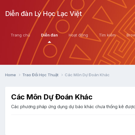
Diễn đàn Lý Học Lạc Việt
Trang chủ
Diễn đàn
Hoạt động
Tìm kiếm
Bro
Home
Trao Đổi Học Thuật
Các Môn Dự Đoán Khác
Các Môn Dự Đoán Khác
Các phương pháp ứng dụng dự báo khác chưa thống kê được mà