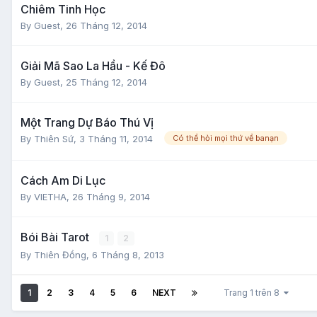
Chiêm Tinh Học
By Guest,
26 Tháng 12, 2014
Giải Mã Sao La Hầu - Kế Đô
By Guest,
25 Tháng 12, 2014
Một Trang Dự Báo Thú Vị
By
Thiên Sứ
,
3 Tháng 11, 2014
Có thể hỏi mọi thứ về banạn
Cách Am Di Lục
By
VIETHA
,
26 Tháng 9, 2014
Bói Bài Tarot
1
2
By
Thiên Đồng
,
6 Tháng 8, 2013
1
2
3
4
5
6
NEXT
Trang 1 trên 8