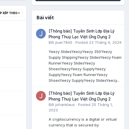
P XẾP THEO
Bài viết
[Thông báo] Tuyển Sinh Lớp Địa Lý
Phong Thuỷ Lạc Việt Ứng Dụng 2
Bởi
jiuer7845
·
Posted
23 Tháng 4, 2024
Yeezy SlidesYeezyYeezy 350Yeezy
Supply ShippingYeezy SlidesYeezy Foam
RunnerYeezy SlidesYeezy
ShoesYeezyYeezy SupplyYeezy
SupplyYeezy Foam RunnerYeezy
ShoesYeezy SupplyYeezy SlidesYeezy...
[Thông báo] Tuyển Sinh Lớp Địa Lý
Phong Thuỷ Lạc Việt Ứng Dụng 2
Bởi
johanklaus
·
Posted
25 Tháng 1,
2023
A cryptocurrency is a digital or virtual
currency that is secured by