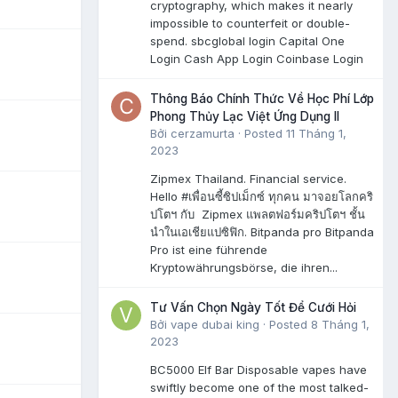
cryptography, which makes it nearly
impossible to counterfeit or double-
spend. sbcglobal login Capital One
Login Cash App Login Coinbase Login
Thông Báo Chính Thức Về Học Phí Lớp
Phong Thủy Lạc Việt Ứng Dụng II
Bởi
cerzamurta
·
Posted
11 Tháng 1,
2023
Zipmex Thailand. Financial service.
Hello #เพื่อนซี้ซิปเม็กซ์ ทุกคน มาจอยโลกคริ
ปโตฯ กับ Zipmex แพลตฟอร์มคริปโตฯ ชั้น
นำในเอเชียแปซิฟิก. Bitpanda pro Bitpanda
Pro ist eine führende
Kryptowährungsbörse, die ihren...
Tư Vấn Chọn Ngày Tốt Để Cưới Hỏi
Bởi
vape dubai king
·
Posted
8 Tháng 1,
2023
BC5000 Elf Bar Disposable vapes have
swiftly become one of the most talked-