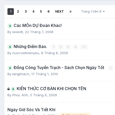
1
2
3
4
5
6
NEXT
Trang 1 trên 8
Các MÔn DỰ Đoán Khác!
By
laviedt
,
22 Tháng 7, 2008
Những Điềm Báo.
1
2
3
4
7
By
nuocvietmenyeu
,
8 Tháng 8, 2009
Đổng Công Tuyển Trạch - Sách Chọn Ngày Tốt
1
By
langkhach
,
17 Tháng 1, 2010
KIẾN THỨC CƠ BẢN KHI CHỌN TÊN
By
Phúc Anh
,
5 Tháng 6, 2009
Ngày Giờ Sóc Và Tiết Khí