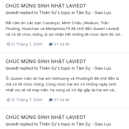
CHÚC MỪNG SINH NHẬT LAVIEDT
laviedt
replied to
Thiên Sứ
's topic in
Tâm Sự - Giao Lưu
Rất cảm ơn các bạn Caoduyzi, Minh Châu ,Hkeikun, Trần
Phương, Hoaichan và Memphisto79 đã nhớ đến Queen Laviedt
và có lời chúc mừng ,Q xin nhận hết những lời chúc lành đó :lol:...
13 Tháng 7, 2009
37 trả lời
CHÚC MỪNG SINH NHẬT LAVIEDT
laviedt
replied to
Thiên Sứ
's topic in
Tâm Sự - Giao Lưu
Ồ...Queen cảm ơn hai em Vothuong và Phương2t đã nhớ đến Q
mà có lời chúc mừng. Cũng chúc hai em có những ngày sinh
nhật vui vẻ và may mắn. Hy vọng sẽ có dịp gặp lại hai em và...
12 Tháng 7, 2009
37 trả lời
CHÚC MỪNG SINH NHẬT LAVIEDT
laviedt
replied to
Thiên Sứ
's topic in
Tâm Sự - Giao Lưu