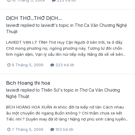
10 Tháng 5, 2009
223 trả lời
DỊCH THƠ...THƠ DỊCH...
laviedt
replied to
laviedt
's topic in
Thơ Ca Văn Chương Nghệ
Thuật
LAVIEDT VẠN LÝ TÌNH Thơ Huy Cận Người ở bên trời, ta ở đây
Chờ mong phương nọ, ngóng phương này. Tương tư đôi chốn
tình ngàn dặm, Vạn lý sầu lên núi tiếp mây. Nắng đã xế về bên...
9 Tháng 5, 2009
223 trả lời
Bich Hoang thi hoa
laviedt
replied to
Thiên Sứ
's topic in
Thơ Ca Văn Chương
Nghệ Thuật
BÍCH HOÀNG HOA XUÂN Ai khóc đời ta kiếp nở tàn Cách nhau
âu một chuyến đò ngang Buồn không ? Chỉ thắm chưa xe kết
Tiếc nhỉ ? Duyên may đã lỡ làng ! Nặng nợ phù sinh càng luyến...
7 Tháng 5, 2009
103 trả lời