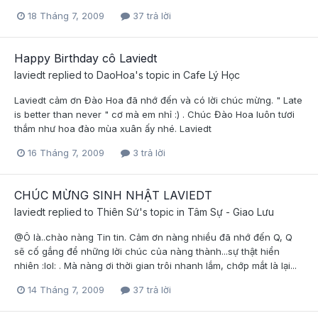
18 Tháng 7, 2009
37 trả lời
Happy Birthday cô Laviedt
laviedt
replied to
DaoHoa
's topic in
Cafe Lý Học
Laviedt cảm ơn Đào Hoa đã nhớ đến và có lời chúc mừng. " Late
is better than never " cơ mà em nhỉ :) . Chúc Đào Hoa luôn tươi
thắm như hoa đào mùa xuân ấy nhé. Laviedt
16 Tháng 7, 2009
3 trả lời
CHÚC MỪNG SINH NHẬT LAVIEDT
laviedt
replied to
Thiên Sứ
's topic in
Tâm Sự - Giao Lưu
@Ô là..chào nàng Tin tin. Cảm ơn nàng nhiều đã nhớ đến Q, Q
sẽ cố gắng để những lời chúc của nàng thành...sự thật hiển
nhiên :lol: . Mà nàng ơi thời gian trôi nhanh lắm, chớp mắt là lại...
14 Tháng 7, 2009
37 trả lời