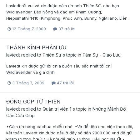
Laviedt rất vui và xin được cảm ơn anh Thiên Sứ, các bạn
Wildlavender, Lão Nông và các em Phạm Cương,
Hiepsimathi_1410, Kimphong, Phuc Anh, Bunny, NgMilano, Liên...
12 Tháng 7, 2009
37 trả lời
THÀNH KÍNH PHÂN ƯU
laviedt
replied to
Thiên Sứ
's topic in
Tâm Sự - Giao Lưu
Laviedt xin được gửi lời chia buồn sâu sắc nhất tới chị
Wildlavender và gia đình.
3 Tháng 7, 2009
47 trả lời
ĐÓNG GÓP TỪ THIỆN
laviedt
replied to
Quản trị viên 1
's topic in
Những Mảnh Đời
Cần Cứu Giúp
*Cảm ơn nàng cachua nhiều nhé. *Và để tiện cho việc theo dõi,
kết toán Laviedt xin được nêu ở đây số tiền 2000.000 vnd đã gửi
Phạm Cương /VPĐD Hà nội để giúp Trường Tiểu học Nà Ớt -...