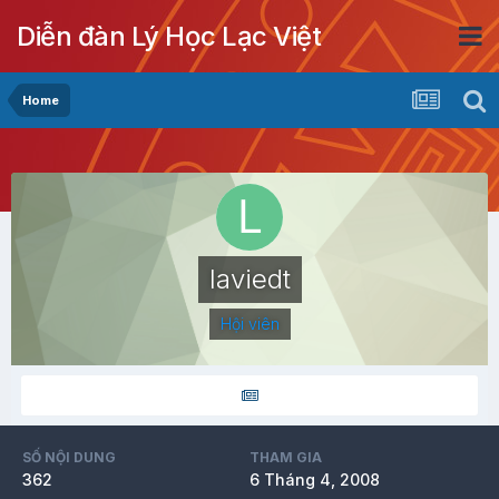
Diễn đàn Lý Học Lạc Việt
Home
laviedt
Hội viên
SỐ NỘI DUNG
THAM GIA
362
6 Tháng 4, 2008