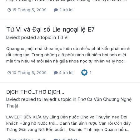
15 Tháng 5, 2009
2 trả lời
Tử Vi và Đại số Lie ngoại lệ E7
laviedt
posted a topic in
Tử Vi
Quangnx ,một nhà khoa học luôn có nhiều phát kiến phát minh
rất sáng tạo. Trong những giờ phút rảnh rất hiếm hoi anh miệt
mài tìm hiểu về mối liên hệ giữa khoa học tự nhiên và lý học...
10 Tháng 5, 2009
4 trả lời
1
DỊCH THƠ...THƠ DỊCH...
laviedt
replied to
laviedt
's topic in
Thơ Ca Văn Chương Nghệ
Thuật
LAVIEDT BẾN XƯA My Lăng Bến nước Chơ vơ Thuyền neo Đợi
khách Hững hờ Nước trôi... Canh tàn Bình rượu Cạn rồi Còn đây
Trăng Giãi vàng Nơi Bến buồn... Đìu hiu Tĩnh mịch Quạnh hồn...