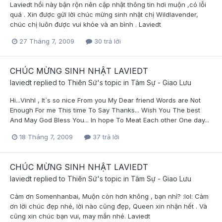
Laviedt hồi này bận rộn nên cập nhật thông tin hơi muộn ,có lỗi
quá . Xin được gửi lời chúc mừng sinh nhật chị Wildlavender,
chúc chị luôn được vui khỏe và an bình . Laviedt
27 Tháng 7, 2009
30 trả lời
CHÚC MỪNG SINH NHẬT LAVIEDT
laviedt
replied to
Thiên Sứ
's topic in
Tâm Sự - Giao Lưu
Hi...Vinhl , It`s so nice From you My Dear friend Words are Not
Enough For me This time To Say Thanks... Wish You The best
And May God Bless You... In hope To Meat Each other One day...
18 Tháng 7, 2009
37 trả lời
CHÚC MỪNG SINH NHẬT LAVIEDT
laviedt
replied to
Thiên Sứ
's topic in
Tâm Sự - Giao Lưu
Cảm ơn Somenhanbai, Muộn còn hơn không , bạn nhỉ? :lol: Cảm
ơn lời chúc đẹp nhé, lời nào cũng đẹp, Queen xin nhận hết . Và
cũng xin chúc bạn vui, may mắn nhé. Laviedt