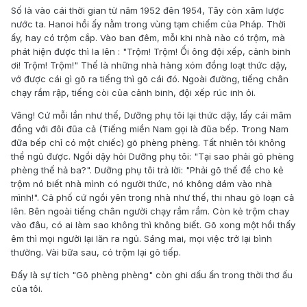
Số là vào cái thời gian từ năm 1952 đên 1954, Tây còn xâm lược
nước ta. Hanoi hồi ấy nằm trong vùng tạm chiếm của Pháp. Thời
ấy, hay có trộm cắp. Vào ban đêm, mỗi khi nhà nào có trộm, mà
phát hiện được thì la lên : "Trộm! Trộm! Ối ông đội xếp, cảnh binh
ơi! Trộm! Trộm!" Thế là những nhà hàng xóm đồng loạt thức dậy,
vớ được cái gì gõ ra tiếng thì gõ cái đó. Ngoài đường, tiếng chân
chạy rầm rập, tiếng còi của cảnh binh, đội xếp rúc inh ỏi.
Vâng! Cứ mỗi lần như thế, Dưỡng phụ tôi lại thức dậy, lấy cái mâm
đồng với đôi đũa cả (Tiếng miền Nam gọi là đũa bếp. Trong Nam
đữa bếp chỉ có một chiếc) gõ phèng phèng. Tất nhiên tôi không
thể ngủ được. Ngồi dậy hỏi Dưỡng phụ tôi: "Tại sao phải gõ phèng
phèng thế hả ba?". Dưỡng phụ tôi trả lời: "Phải gõ thế để cho kẻ
trộm nó biết nhà mình có người thức, nó không dám vào nhà
mình!". Cả phố cứ ngồi yên trong nhà như thế, thi nhau gõ loạn cả
lên. Bên ngoài tiếng chân người chạy rầm rầm. Còn kẻ trộm chay
vào đâu, có ai làm sao không thì không biết. Gõ xong một hồi thấy
êm thì mọi người lại lăn ra ngủ. Sáng mai, mọi việc trở lại bình
thường. Vài bữa sau, có trộm lại gõ tiếp.
Đấy là sự tích "Gõ phèng phèng" còn ghi dấu ấn trong thời thơ ấu
của tôi.