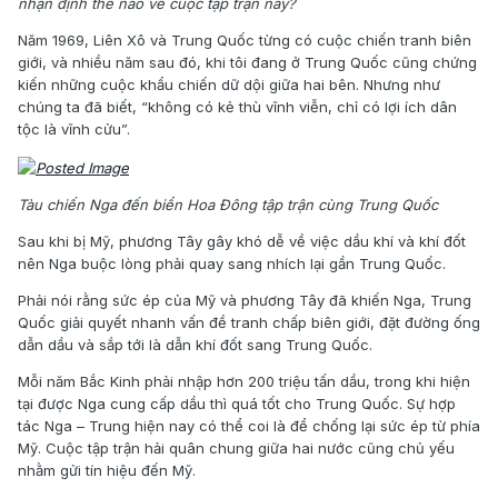
nhận định thế nào về cuộc tập trận này?
Năm 1969, Liên Xô và Trung Quốc từng có cuộc chiến tranh biên
giới, và nhiều năm sau đó, khi tôi đang ở Trung Quốc cũng chứng
kiến những cuộc khẩu chiến dữ dội giữa hai bên. Nhưng như
chúng ta đã biết, “không có kẻ thù vĩnh viễn, chỉ có lợi ích dân
tộc là vĩnh cửu”.
Tàu chiến Nga đến biển Hoa Đông tập trận cùng Trung Quốc
Sau khi bị Mỹ, phương Tây gây khó dễ về việc dầu khí và khí đốt
nên Nga buộc lòng phải quay sang nhích lại gần Trung Quốc.
Phải nói rằng sức ép của Mỹ và phương Tây đã khiến Nga, Trung
Quốc giải quyết nhanh vấn đề tranh chấp biên giới, đặt đường ống
dẫn dầu và sắp tới là dẫn khí đốt sang Trung Quốc.
Mỗi năm Bắc Kinh phải nhập hơn 200 triệu tấn dầu, trong khi hiện
tại được Nga cung cấp dầu thì quá tốt cho Trung Quốc. Sự hợp
tác Nga – Trung hiện nay có thể coi là để chống lại sức ép từ phía
Mỹ. Cuộc tập trận hải quân chung giữa hai nước cũng chủ yếu
nhằm gửi tín hiệu đến Mỹ.