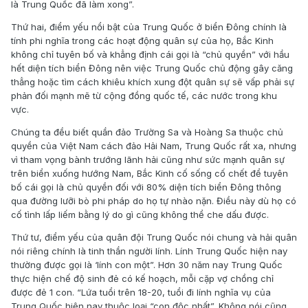
là Trung Quốc đã làm xong”.
Thứ hai, điểm yếu nổi bật của Trung Quốc ở biển Đông chính là
tính phi nghĩa trong các hoạt động quân sự của họ, Bắc Kinh
không chỉ tuyên bố và khẳng định cái gọi là “chủ quyền” với hầu
hết diện tích biển Đông nên việc Trung Quốc chủ động gây căng
thẳng hoặc tìm cách khiêu khích xung đột quân sự sẽ vấp phải sự
phản đối mạnh mẽ từ cộng đồng quốc tế, các nước trong khu
vực.
Chúng ta đều biết quần đảo Trường Sa và Hoàng Sa thuộc chủ
quyền của Việt Nam cách đảo Hải Nam, Trung Quốc rất xa, nhưng
vì tham vọng bành trướng lãnh hải cũng như sức mạnh quân sự
trên biển xuống hướng Nam, Bắc Kinh cố sống cố chết để tuyên
bố cái gọi là chủ quyền đối với 80% diện tích biển Đông thông
qua đường lưỡi bò phi pháp do họ tự nhào nặn. Điều này dù họ có
cố tình lấp liếm bằng lý do gì cũng không thể che dấu được.
Thứ tư, điểm yếu của quân đội Trung Quốc nói chung và hải quân
nói riêng chính là tinh thần người lính. Lính Trung Quốc hiện nay
thường được gọi là ‘lính con một”. Hơn 30 năm nay Trung Quốc
thực hiện chế độ sinh đẻ có kế hoạch, mỗi cặp vợ chồng chỉ
được đẻ 1 con. “Lứa tuổi trên 18-20, tuổi đi lính nghĩa vụ của
Trung Quốc hiện nay thuộc loại “con độc nhất”. Không nói cũng