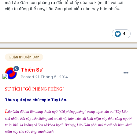
mà Lão Gàn còn phăng ra đến tổ chấy của sự kiện, thì với cái
việc to đùng thế này, Lão Gàn phát biểu còn hay hơn nhiếu.
4
Quản trị Diễn Đàn
Thiên Sứ
Posted
21 Tháng 5, 2014
SỰ TÍCH "GÕ PHÈNG PHÈNG"
Thưa quí vị và chủ topic Túy Lão.
L
ão Gàn đã hai lần dung thuật ngữ "Gõ phèng phèng" trong topic của quí Túy Lão
chủ nhân. Bởi vậy, nếu không mô tả cái nội hàm của cái khái niệm này thì e rằng người
ta lại biểu là không có "cơ sở khoa học". Bởi vậy, Lão Gàn phải mô tả cái nội hàm khái
niệm này cho rõ ràng, minh bạch.