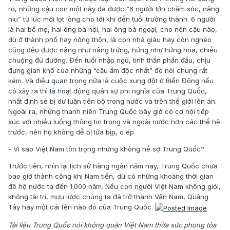
rõ, những cậu con một này đã được “6 người lớn chăm sóc, nâng
niu” từ lúc mới lọt lòng cho tới khi đến tuổi trưởng thành. 6 người
là hai bố mẹ, hai ông bà nội, hai ông bà ngoại, cho nên cậu nào,
dù ở thành phố hay nông thôn, là con nhà giàu hay còn nghèo
cũng đều được nâng như nâng trứng, hứng như hứng hoa, chiều
chuộng đủ đường. Đến tuổi nhập ngũ, tinh thần phấn đấu, chịu
đựng gian khổ của những “cậu ấm độc nhất” đó nói chung rất
kém. Và điều quan trọng nữa là cuộc xung đột ở Biển Đông nếu
có xảy ra thì là hoạt động quân sự phi nghĩa của Trung Quốc,
nhất định sẽ bị dư luận tiến bộ trong nước và trên thế giới lên án.
Ngoài ra, những thanh niên Trung Quốc bây giờ có cơ hội tiếp
xúc với nhiều luồng thông tin trong và ngoài nước hơn các thế hệ
trước, nên họ không dễ bị lừa bịp, o ép.
- Vì sao Việt Nam tôn trọng nhưng không hề sợ Trung Quốc?
Trước tiên, nhìn lại lịch sử hàng ngàn năm nay, Trung Quốc chưa
bao giờ thành công khi Nam tiến, dù có những khoảng thời gian
đô hộ nước ta đến 1.000 năm. Nếu con người Việt Nam không giỏi,
không tài trí, mưu lược chúng ta đã trở thành Vân Nam, Quảng
Tây hay một cái tên nào đó của Trung Quốc.
Tài liệu Trung Quốc nói không quân Việt Nam thừa sức phong tỏa