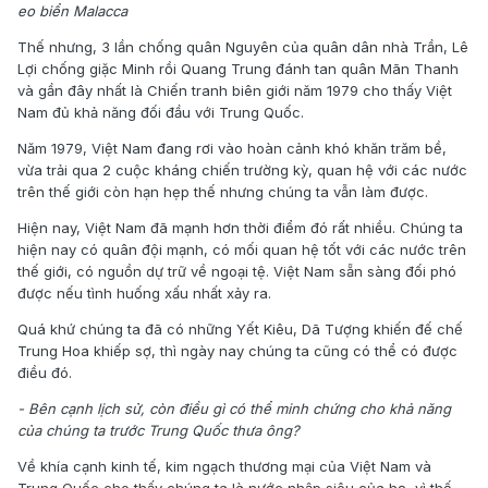
eo biển Malacca
Thế nhưng, 3 lần chống quân Nguyên của quân dân nhà Trần, Lê
Lợi chống giặc Minh rồi Quang Trung đánh tan quân Mãn Thanh
và gần đây nhất là Chiến tranh biên giới năm 1979 cho thấy Việt
Nam đủ khả năng đối đầu với Trung Quốc.
Năm 1979, Việt Nam đang rơi vào hoàn cảnh khó khăn trăm bề,
vừa trải qua 2 cuộc kháng chiến trường kỳ, quan hệ với các nước
trên thế giới còn hạn hẹp thế nhưng chúng ta vẫn làm được.
Hiện nay, Việt Nam đã mạnh hơn thời điểm đó rất nhiều. Chúng ta
hiện nay có quân đội mạnh, có mối quan hệ tốt với các nước trên
thế giới, có nguồn dự trữ về ngoại tệ. Việt Nam sẵn sàng đối phó
được nếu tình huống xấu nhất xảy ra.
Quá khứ chúng ta đã có những Yết Kiêu, Dã Tượng khiến đế chế
Trung Hoa khiếp sợ, thì ngày nay chúng ta cũng có thể có được
điều đó.
- Bên cạnh lịch sử, còn điều gì có thể minh chứng cho khả năng
của chúng ta trước Trung Quốc thưa ông?
Về khía cạnh kinh tế, kim ngạch thương mại của Việt Nam và
Trung Quốc cho thấy chúng ta là nước nhập siêu của họ, vì thế