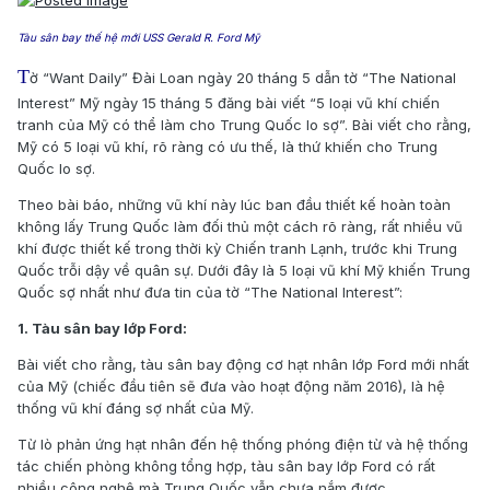
Tàu sân bay thế hệ mới USS Gerald R. Ford Mỹ
T
ờ “Want Daily” Đài Loan ngày 20 tháng 5 dẫn tờ “The National
Interest” Mỹ ngày 15 tháng 5 đăng bài viết “5 loại vũ khí chiến
tranh của Mỹ có thể làm cho Trung Quốc lo sợ”. Bài viết cho rằng,
Mỹ có 5 loại vũ khí, rõ ràng có ưu thế, là thứ khiến cho Trung
Quốc lo sợ.
Theo bài báo, những vũ khí này lúc ban đầu thiết kế hoàn toàn
không lấy Trung Quốc làm đối thủ một cách rõ ràng, rất nhiều vũ
khí được thiết kế trong thời kỳ Chiến tranh Lạnh, trước khi Trung
Quốc trỗi dậy về quân sự. Dưới đây là 5 loại vũ khí Mỹ khiến Trung
Quốc sợ nhất như đưa tin của tờ “The National Interest”:
1. Tàu sân bay lớp Ford:
Bài viết cho rằng, tàu sân bay động cơ hạt nhân lớp Ford mới nhất
của Mỹ (chiếc đầu tiên sẽ đưa vào hoạt động năm 2016), là hệ
thống vũ khí đáng sợ nhất của Mỹ.
Từ lò phản ứng hạt nhân đến hệ thống phóng điện từ và hệ thống
tác chiến phòng không tổng hợp, tàu sân bay lớp Ford có rất
nhiều công nghệ mà Trung Quốc vẫn chưa nắm được.