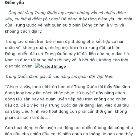
Điểm yếu
- Ông nói rằng Trung Quốc tuy mạnh nhưng vẫn có nhiều điểm
yếu, cụ thể là điểm yếu nào?
Dễ dàng thấy rằng điểm yếu lớn nhất
của Trung Quốc về mặt quân sự ở biển Đông chính là vị trí và
khoảng cách địa lý.
Trong tác chiến trên biển hiện đại thường phải kết hợp cả hải
quân với không quân, nhưng một khi nổ ra xung đột tại biển
Đông, chiến đấu cơ Trung Quốc bay từ đất liền của họ ở đảo Hải
Nam ra được tới vùng biển rồi bay về là hết dầu, không còn thời
gian tác chiến.
Trung Quốc đánh giá rất cao năng lực quân đội Việt Nam
“Chính vì vậy, theo dõi trên báo chí Trung Quốc tôi thấy Bắc Kinh
đang loay hoay tìm cách khắc phục “tử huyệt” này bằng cách
đóng tàu sân bay và huấn luyện tiếp dầu trên không cho chiến
đấu cơ. Cả 2 việc này Trung Quốc đã và đang làm, việc đưa tàu
sân bay Liêu Ninh vào hoạt động còn phải cần thời gian, không
phải cứ muốn là được.
Còn hoạt động huấn luyện cơ động tác chiến đường dài cũng như
tiếp dầu cho chiến đấu cơ thì hiện chưa có thông tin nào cho thấy