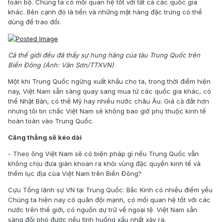
toàn bộ. Chúng ta có mối quan hệ tốt với tất cả các quốc gia
khác. Bên cạnh đó là tiền và những mặt hàng đặc trưng có thể
dùng để trao đổi.
Cả thế giới đều đã thấy sự hung hăng của tàu Trung Quốc trên
Biển Đông (Ảnh: Văn Sơn/TTXVN)
Một khi Trung Quốc ngừng xuất khẩu cho ta, trong thời điểm hiện
nay, Việt Nam sẵn sàng quay sang mua từ các quốc gia khác, có
thể Nhật Bản, có thể Mỹ hay nhiều nước châu Âu. Giá cả đắt hơn
nhưng tôi tin chắc Việt Nam sẽ không bao giờ phụ thuộc kinh tế
hoàn toàn vào Trung Quốc.
Căng thẳng sẽ kéo dài
- Theo ông Việt Nam sẽ có biện pháp gì nếu Trung Quốc vẫn
không chịu đưa giàn khoan ra khỏi vùng đặc quyền kinh tế và
thềm lục địa của Việt Nam trên Biển Đông?
Cựu Tổng lãnh sự VN tại Trung Quốc: Bắc Kinh có nhiều điểm yếu
Chúng ta hiện nay có quân đội mạnh, có mối quan hệ tốt với các
nước trên thế giới, có nguồn dự trữ về ngoại tệ. Việt Nam sẵn
sàng đối phó được nếu tình huống xấu nhất xảy ra.