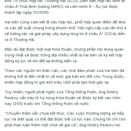
khổ Tổ chức hợp tác Thượng Hải (SCO), Diễn đàn hợp tác kinh tế
châu Á-Thái Bình Dương (APEC) và Liên minh Á - Âu (sẽ được
thành lập ngày 1/1/2015).
Hai bên cũng cam kết đi sâu hợp tác, phối hợp quan điểm để đưa
ra các đề xuất chung trong khuôn khổ "Hội nghị cấp cao lần thứ 4
về tương tác và giải pháp xây dựng lòng tin ở châu Á" (CICA) diễn
ra ở Thượng Hải.
Mặc dù đạt được một loạt thỏa thuận, nhưng phần nội dung quan
trọng nhất và được trông đợi nhiều nhất là hai bên sẽ ký kết hợp
đồng kỷ lục về khí đốt lại không diễn ra.
Theo các nguồn tin thân cận, các nhà đàm phán của hai bên đã
không thể đi đến nhất trí về mức giá bán khí đốt cho Trung Quốc,
khiến hợp đồng trị giá 400 triệu USD phải tạm thời gác lại.
Tuy nhiên, người phát ngôn của Tổng thống Putin, ông Dmitry
Peskov, vẫn bày tỏ hy vọng thỏa thuận sẽ được ký kết vào hôm
nay (21/5) trước khi Tổng thống Putin về nước.
“Chuyến thăm vẫn chưa kết thúc. Các cuộc thương lượng sẽ tiếp
tục và (kết quả) có thể đạt được bất cứ lúc nào. Chúng tôi chỉ còn
phải thảo luận thêm một chút về giá cả”, ông Dmitry Peskov nói.