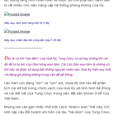
lực lượng tàng hình hoàn toàn sẽ buộc đối thủ phải tiến hành đầu
tư rất nhiều cho việc nâng cấp hệ thống phòng không của họ.
Máy bay ném bom tàng hình B-2 Mỹ
Máy bay chiến đấu tấn công liên
hợp F-35 Mỹ
=====================
Đ
ây là vũ khí "hại điện" của Huê Kỳ, Tung Cóoc có sợ hay không thì cái
đó để tự họ bít. Lão Gàn hổng wan tâm. Cái Lão Gàn wan tâm là những vũ
khí này sẽ được sử dụng bởi những nguyên nhân nào. Huê Kỳ hiện nay mới
chỉ đang gõ phèng phèng trong vấn để bể Đông.
Lão Gàn còn đang "bịn" và "úm" wá, chưa đủ tỉnh táo để phân
tích cái dở hơi trong chính sách của Huê Kỳ với tình hình bể Đông
và cái dốt nát của Tung Cóoc trong việc đặt dàn khoan ở bể của
Việt Nam.
Nhưng mà Lão gàn nhắc nhở một cách "khách wan" thế này: Chỉ
một cặp câu đối hoành phi trên cái tàu "hải dúm" của Tung Cóoc,