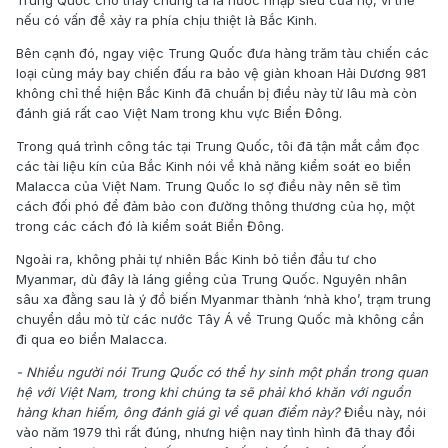
nếu có vấn đề xảy ra phía chịu thiệt là Bắc Kinh.
Bên cạnh đó, ngay việc Trung Quốc đưa hàng trăm tàu chiến các
loại cùng máy bay chiến đấu ra bảo vệ giàn khoan Hải Dương 981
không chỉ thể hiện Bắc Kinh đã chuẩn bị điều này từ lâu mà còn
đánh giá rất cao Việt Nam trong khu vực Biển Đông.
Trong quá trình công tác tại Trung Quốc, tôi đã tận mắt cầm đọc
các tài liệu kín của Bắc Kinh nói về khả năng kiểm soát eo biển
Malacca của Việt Nam. Trung Quốc lo sợ điều này nên sẽ tìm
cách đối phó để đảm bảo con đường thông thương của họ, một
trong các cách đó là kiểm soát Biển Đông.
Ngoài ra, không phải tự nhiên Bắc Kinh bỏ tiền đầu tư cho
Myanmar, dù đây là láng giềng của Trung Quốc. Nguyên nhân
sâu xa đằng sau là ý đồ biến Myanmar thành ‘nhà kho’, trạm trung
chuyển dầu mỏ từ các nước Tây Á về Trung Quốc mà không cần
đi qua eo biển Malacca.
- Nhiều người nói Trung Quốc có thể hy sinh một phần trong quan
hệ với Việt Nam, trong khi chúng ta sẽ phải khó khăn với nguồn
hàng khan hiếm, ông đánh giá gì về quan điểm này?
Điều này, nói
vào năm 1979 thì rất đúng, nhưng hiện nay tình hình đã thay đổi