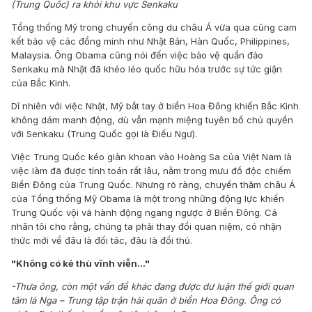
(Trung Quốc) ra khỏi khu vực Senkaku
Tổng thống Mỹ trong chuyến công du châu Á vừa qua cũng cam
kết bảo vệ các đồng minh như Nhật Bản, Hàn Quốc, Philippines,
Malaysia. Ông Obama cũng nói đến việc bảo vệ quần đảo
Senkaku mà Nhật đã khéo léo quốc hữu hóa trước sự tức giận
của Bắc Kinh.
Dĩ nhiên với việc Nhật, Mỹ bắt tay ở biển Hoa Đông khiến Bắc Kinh
không dám manh động, dù vẫn mạnh miệng tuyên bố chủ quyền
với Senkaku (Trung Quốc gọi là Điếu Ngư).
Việc Trung Quốc kéo giàn khoan vào Hoàng Sa của Việt Nam là
việc làm đã được tính toán rất lâu, nằm trong mưu đồ độc chiếm
Biển Đông của Trung Quốc. Nhưng rõ ràng, chuyến thăm châu Á
của Tổng thống Mỹ Obama là một trong những động lực khiến
Trung Quốc vội vã hành động ngang ngược ở Biển Đông. Cá
nhân tôi cho rằng, chúng ta phải thay đổi quan niệm, có nhận
thức mới về đâu là đối tác, đâu là đối thủ.
"Không có kẻ thù vĩnh viễn..."
-Thưa ông, còn một vấn đề khác đang được dư luận thế giới quan
tâm là Nga – Trung tập trận hải quân ở biển Hoa Đông. Ông có