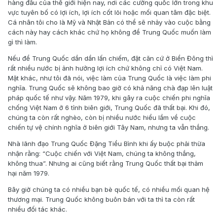
hàng đầu của thế giới hiện nay, nơi các cường quốc lớn trong khu
vực tuyên bố có lợi ích, lợi ích cốt lõi hoặc mối quan tâm đặc biệt.
Cá nhân tôi cho là Mỹ và Nhật Bản có thể sẽ nhảy vào cuộc bằng
cách này hay cách khác chứ họ không để Trung Quốc muốn làm
gì thì làm.
Nếu để Trung Quốc dần dần lấn chiếm, đặt căn cứ ở Biển Đông thì
rất nhiều nước bị ảnh hưởng lợi ích chứ không chỉ có Việt Nam.
Mặt khác, như tôi đã nói, việc làm của Trung Quốc là việc làm phi
nghĩa. Trung Quốc sẽ không bao giờ có khả năng chà đạp lên luật
pháp quốc tế như vậy. Năm 1979, khi gây ra cuộc chiến phi nghĩa
chống Việt Nam ở 6 tỉnh biên giới, Trung Quốc đã thất bại. Khi đó,
chúng ta còn rất nghèo, còn bị nhiều nước hiểu lầm về cuộc
chiến tự vệ chính nghĩa ở biên giới Tây Nam, nhưng ta vẫn thắng.
Nhà lãnh đạo Trung Quốc Đặng Tiểu Bình khi ấy buộc phải thừa
nhận rằng: “Cuộc chiến với Việt Nam, chúng ta không thắng,
không thua”. Nhưng ai cũng biết rằng Trung Quốc thất bại thảm
hại năm 1979.
Bây giờ chúng ta có nhiều bạn bè quốc tế, có nhiều mối quan hệ
thương mại. Trung Quốc không buôn bán với ta thì ta còn rất
nhiều đối tác khác.