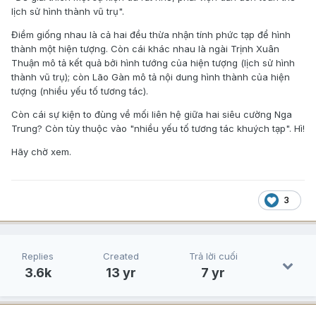
lịch sử hình thành vũ trụ".
Điềm giống nhau là cả hai đều thừa nhận tính phức tạp để hình
thành một hiện tượng. Còn cái khác nhau là ngài Trịnh Xuân
Thuận mô tả kết quả bởi hình tướng của hiện tượng (lịch sử hình
thành vũ trụ); còn Lão Gàn mô tả nội dung hình thành của hiện
tượng (nhiều yếu tố tương tác).
Còn cái sự kiện to đùng về mối liên hệ giữa hai siêu cường Nga
Trung? Còn tùy thuộc vào "nhiều yếu tố tương tác khuých tạp". Hì!
Hãy chờ xem.
3
Replies
Created
Trả lời cuối
3.6k
13 yr
7 yr