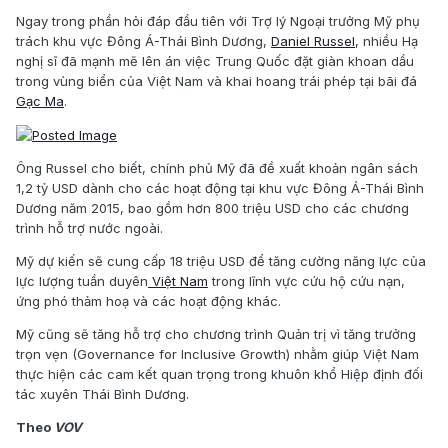
Ngay trong phần hỏi đáp đầu tiên với Trợ lý Ngoại trưởng Mỹ phụ
trách khu vực Đông Á-Thái Bình Dương,
Daniel Russel
, nhiều Hạ
nghị sĩ đã mạnh mẽ lên án việc Trung Quốc đặt giàn khoan dầu
trong vùng biển của Việt Nam và khai hoang trái phép tại bãi đá
Gạc Ma
.
Ông Russel cho biết, chính phủ Mỹ đã đề xuất khoản ngân sách
1,2 tỷ USD dành cho các hoạt động tại khu vực Đông Á-Thái Bình
Dương năm 2015, bao gồm hơn 800 triệu USD cho các chương
trình hỗ trợ nước ngoài.
Mỹ dự kiến sẽ cung cấp 18 triệu USD để tăng cường năng lực của
lực lượng tuần duyên
Việt Nam
trong lĩnh vực cứu hộ cứu nạn,
ứng phó thảm hoạ và các hoạt động khác.
Mỹ cũng sẽ tăng hỗ trợ cho chương trình Quản trị vì tăng trưởng
trọn vẹn (Governance for Inclusive Growth) nhằm giúp Việt Nam
thực hiện các cam kết quan trọng trong khuôn khổ Hiệp định đối
tác xuyên Thái Bình Dương.
Theo
VOV