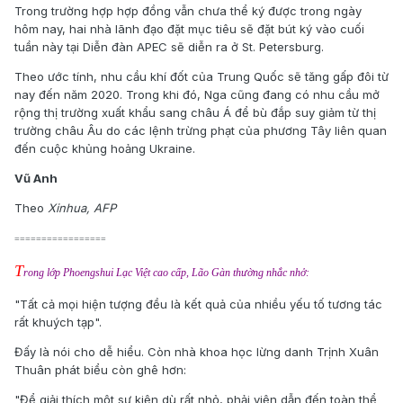
Trong trường hợp hợp đồng vẫn chưa thể ký được trong ngày
hôm nay, hai nhà lãnh đạo đặt mục tiêu sẽ đặt bút ký vào cuối
tuần này tại Diễn đàn APEC sẽ diễn ra ở St. Petersburg.
Theo ước tính, nhu cầu khí đốt của Trung Quốc sẽ tăng gấp đôi từ
nay đến năm 2020. Trong khi đó, Nga cũng đang có nhu cầu mở
rộng thị trường xuất khẩu sang châu Á để bù đắp suy giảm từ thị
trường châu Âu do các lệnh trừng phạt của phương Tây liên quan
đến cuộc khủng hoảng Ukraine.
Vũ Anh
Theo
Xinhua, AFP
=================
T
rong lớp Phoengshui Lạc Việt cao cấp, Lão Gàn thường nhắc nhở:
"Tất cả mọi hiện tượng đều là kết quả của nhiều yếu tố tương tác
rất khuých tạp".
Đấy là nói cho dễ hiểu. Còn nhà khoa học lừng danh Trịnh Xuân
Thuân phát biểu còn ghê hơn:
"Để giải thích một sự kiện dù rất nhỏ, phải viện dẫn đến toàn thể