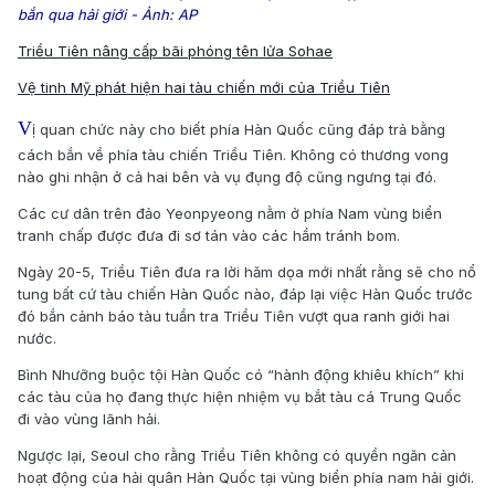
bắn qua hải giới - Ảnh: AP
Triều Tiên nâng cấp bãi phóng tên lửa Sohae
Vệ tinh Mỹ phát hiện hai tàu chiến mới của Triều Tiên
V
ị quan chức này cho biết phía Hàn Quốc cũng đáp trả bằng
cách bắn về phía tàu chiến Triều Tiên. Không có thương vong
nào ghi nhận ở cả hai bên và vụ đụng độ cũng ngưng tại đó.
Các cư dân trên đảo Yeonpyeong nằm ở phía Nam vùng biển
tranh chấp được đưa đi sơ tán vào các hầm tránh bom.
Ngày 20-5, Triều Tiên đưa ra lời hăm dọa mới nhất rằng sẽ cho nổ
tung bất cứ tàu chiến Hàn Quốc nào, đáp lại việc Hàn Quốc trước
đó bắn cảnh báo tàu tuần tra Triều Tiên vượt qua ranh giới hai
nước.
Bình Nhưỡng buộc tội Hàn Quốc có “hành động khiêu khích” khi
các tàu của họ đang thực hiện nhiệm vụ bắt tàu cá Trung Quốc
đi vào vùng lãnh hải.
Ngược lại, Seoul cho rằng Triều Tiên không có quyền ngăn cản
hoạt động của hải quân Hàn Quốc tại vùng biển phía nam hải giới.