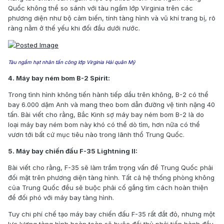
Quốc không thể so sánh với tàu ngầm lớp Virginia trên các
phương diện như bộ cảm biến, tính tàng hình và vũ khí trang bị, rõ
ràng nằm ở thế yếu khi đối đầu dưới nước.
Tàu ngầm hạt nhân tấn công lớp Virginia Hải quân Mỹ
4. Máy bay ném bom B-2
Spirit:
Trong tình hình không tiến hành tiếp dầu trên không, B-2 có thể
bay 6.000 dặm Anh và mang theo bom dẫn đường vệ tinh nặng 40
tấn. Bài viết cho rằng, Bắc Kinh sợ máy bay ném bom B-2 là do
loại máy bay ném bom này khó có thể dò tìm, hơn nữa có thể
vươn tới bất cứ mục tiêu nào trong lãnh thổ Trung Quốc.
5. Máy bay chiến đấu F-35 Lightning II:
Bài viết cho rằng, F-35 sẽ làm trầm trọng vấn đề Trung Quốc phải
đối mặt trên phương diện tàng hình. Tất cả hệ thống phòng không
của Trung Quốc đều sẽ buộc phải cố gắng tìm cách hoàn thiện
để đối phó với máy bay tàng hình.
Tuy chi phí chế tạo máy bay chiến đấu F-35 rất đắt đỏ, nhưng một