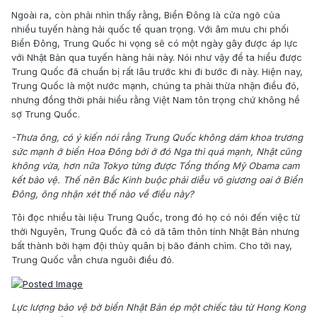
Ngoài ra, còn phải nhìn thấy rằng, Biển Đông là cửa ngõ của
nhiều tuyến hàng hải quốc tế quan trọng. Với âm mưu chi phối
Biển Đông, Trung Quốc hi vọng sẽ có một ngày gây được áp lực
với Nhật Bản qua tuyến hàng hải này. Nói như vậy để ta hiểu được
Trung Quốc đã chuẩn bị rất lâu trước khi đi bước đi này. Hiện nay,
Trung Quốc là một nước mạnh, chúng ta phải thừa nhận điều đó,
nhưng đồng thời phải hiểu rằng Việt Nam tôn trọng chứ không hề
sợ Trung Quốc.
-Thưa ông, có ý kiến nói rằng Trung Quốc không dám khoa trương
sức mạnh ở biển Hoa Đông bởi ở đó Nga thì quá mạnh, Nhật cũng
không vừa, hơn nữa Tokyo từng được Tổng thống Mỹ Obama cam
kết bảo vệ. Thế nên Bắc Kinh buộc phải diễu võ giương oai ở Biển
Đông, ông nhận xét thế nào về điều này?
Tôi đọc nhiều tài liệu Trung Quốc, trong đó họ có nói đến việc từ
thời Nguyên, Trung Quốc đã có dã tâm thôn tính Nhật Bản nhưng
bất thành bởi hạm đội thủy quân bị bão đánh chìm. Cho tới nay,
Trung Quốc vẫn chưa nguôi điều đó.
Lực lượng bảo vệ bờ biển Nhật Bản ép một chiếc tàu từ Hong Kong