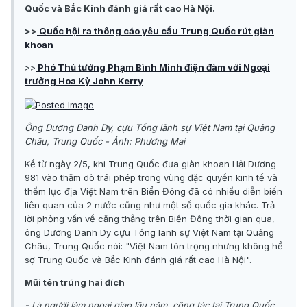
Quốc và Bắc Kinh đánh giá rất cao Hà Nội.
>>
Quốc hội ra thông cáo yêu cầu Trung Quốc rút giàn
khoan
>>
Phó Thủ tướng Phạm Bình Minh điện đàm với Ngoại
trưởng Hoa Kỳ John Kerry
Ông Dương Danh Dy, cựu Tổng lãnh sự Việt Nam tại Quảng
Châu, Trung Quốc - Ảnh: Phương Mai
Kể từ ngày 2/5, khi Trung Quốc đưa giàn khoan Hải Dương
981 vào thăm dò trái phép trong vùng đặc quyền kinh tế và
thềm lục địa Việt Nam trên Biển Đông đã có nhiều diễn biến
liên quan của 2 nước cũng như một số quốc gia khác. Trả
lời phỏng vấn về căng thẳng trên Biển Đông thời gian qua,
ông Dương Danh Dy cựu Tổng lãnh sự Việt Nam tại Quảng
Châu, Trung Quốc nói: "Việt Nam tôn trọng nhưng không hề
sợ Trung Quốc và Bắc Kinh đánh giá rất cao Hà Nội".
Mũi tên trúng hai đích
- Là người làm ngoại giao lâu năm, công tác tại Trung Quốc,