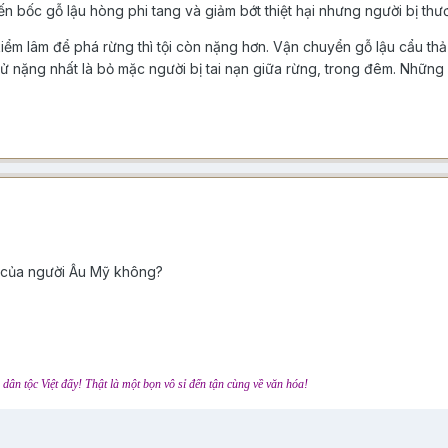
n bốc gỗ lậu hòng phi tang và giảm bớt thiệt hại nhưng người bị thư
iểm lâm để phá rừng thì tội còn nặng hơn. Vận chuyển gỗ lậu cẩu thả 
 nặng nhất là bỏ mặc người bị tai nạn giữa rừng, trong đêm. Những 
c của người Âu Mỹ không?
dân tộc Việt đấy! Thật là một bọn vô sỉ đến tận cùng về văn hóa!