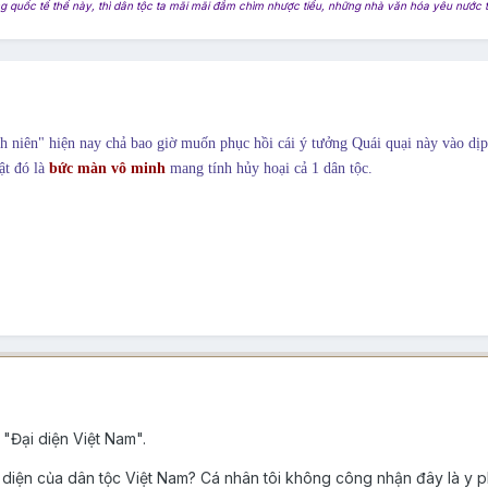
 quốc tế thế này, thì dân tộc ta mãi mãi đắm chìm nhược tiểu, những nhà văn hóa yêu nước t
 niên" hiện nay chả bao giờ muốn phục hồi cái ý tưởng Quái quại này vào dịp
t đó là
bức màn vô minh
mang tính hủy hoại cả 1 dân tộc.
 "Đại diện Việt Nam".
i diện của dân tộc Việt Nam? Cá nhân tôi không công nhận đây là y p