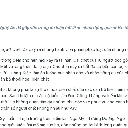
ở Nghệ An đã gây sốc trong dư luận bởi lẽ nó chứa đựng quá nhiều tộ
10 người chết, đã bày ra những hành vi vi phạm pháp luật của những 
ng trong đêm cho nên mới xảy ra tai nạn. Cái chết của 10 người bốc g
Một vài ông trùm đã lộ diện. Cho đến nay ít nhất đã có bốn cán bộ ki
ên Pù Huống. Kiểm lâm ăn lương của nhân dân và nhận công cụ của n
án bộ thoái hóa, biến chất.
hất không phải là sự thoái hóa biến chất của các cán bộ kiểm lâm nà
khác. Sau khi lật xe, cán bộ kiểm lâm Đào Công Thắng và kiểm lâm
p thời. Họ không quan tâm đế những phu bốc vác phục vụ cho canh 
 chắn số người chết không nhiều như vậy.
 Sỹ Tuấn - Trạm trưởng trạm kiểm lâm Nga My - Tương Dương, Ngô T
h che giấu việc làm mờ ám của họ, còn những người bị thương quằn 