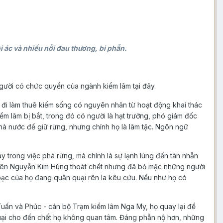
i ác và nhiều nỗi đau thương, bi phẫn.
người có chức quyền của ngành kiểm lâm tại đây.
ỗ đi làm thuê kiếm sống có nguyên nhân từ hoạt động khai thác
ểm lâm bị bắt, trong đó có người là hạt trưởng, phó giám đốc
hà nước để giữ rừng, nhưng chính họ là lâm tặc. Ngôn ngữ
y trong việc phá rừng, mà chính là sự lạnh lùng đến tàn nhẫn
 viên Nguyễn Kim Hùng thoát chết nhưng đã bỏ mặc những người
bạc của họ đang quằn quại rên la kêu cứu. Nếu như họ có
uấn và Phúc - cán bộ Trạm kiểm lâm Nga My, họ quay lại để
quại cho đến chết họ không quan tâm. Đáng phẫn nộ hơn, những