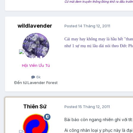
Cứ mãi đem truyền thống Đóng khố ra đấu trường
wildlavender
Posted
14 Tháng 12, 2011
Cái may hay không may là hầu hết "thanh
như 1 sự mụ mị lâu dài nói theo Đức Phậ
Hội Viên Ưu Tú
6k
Đến từ:
Lavender Forest
Thiên Sứ
Posted
15 Tháng 12, 2011
Bài báo còn ngang nhiên ghi với tít:
Ai công nhân loại y phục này là đạ