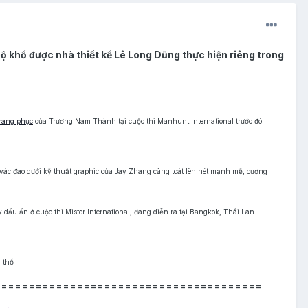
khố được nhà thiết kế Lê Long Dũng thực hiện riêng trong
trang phục
của Trương Nam Thành tại cuộc thi Manhunt International trước đó.
c đao dưới kỹ thuật graphic của Jay Zhang càng toát lên nét mạnh mẽ, cương
y dấu ấn ở cuộc thi Mister International, đang diễn ra tại Bangkok, Thái Lan.
 thổ
=======================================