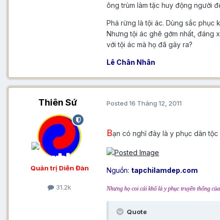
ông trùm lâm tặc huy động người đế
Phá rừng là tội ác. Dùng sắc phục k
Nhưng tội ác ghê gớm nhất, đáng xử
với tội ác mà họ đã gây ra?
Lê Chân Nhân
Thiên Sứ
Posted
16 Tháng 12, 2011
B
ạn có nghĩ đây là y phục dân tộ
Quản trị Diễn Đàn
Nguồn:
tapchilamdep.com
31.2k
Nhưng họ coi cái khố là y phục truyền thống của 
Quote