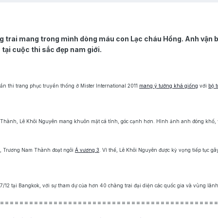
 trai mang trong mình dòng máu con Lạc cháu Hồng. Anh vận bộ 
tại cuộc thi sắc đẹp nam giới.
 thi trang phục truyền thống ở Mister International 2011
mang ý tưởng khá giống
với
bộ 
Thành, Lê Khôi Nguyên mang khuôn mặt cá tính, góc cạnh hơn. Hình ảnh anh đóng khố, vá
y, Trương Nam Thành đoạt ngôi
Á vương 3
. Vì thế, Lê Khôi Nguyên được kỳ vọng tiếp tục gâ
7/12 tại Bangkok, với sự tham dự của hơn 40 chàng trai đại diện các quốc gia và vùng lãnh
============================================