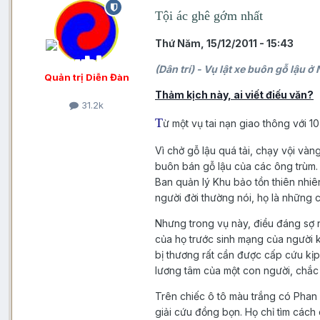
Tội ác ghê gớm nhất
Thứ Năm, 15/12/2011 - 15:43
(Dân trí) - Vụ lật xe buôn gỗ lậu 
Quản trị Diễn Đàn
Thảm kịch này, ai viết điếu văn?
31.2k
T
ừ một vụ tai nạn giao thông với 
Vì chở gỗ lậu quá tải, chạy vội và
buôn bán gỗ lậu của các ông trùm. 
Ban quản lý Khu bảo tồn thiên nhi
người đời thường nói, họ là những c
Nhưng trong vụ này, điều đáng sợ n
của họ trước sinh mạng của người 
bị thương rất cần được cấp cứu kị
lương tâm của một con người, chắc
Trên chiếc ô tô màu trắng có Phan
giải cứu đồng bọn. Họ chỉ tìm các