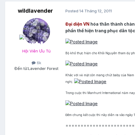
wildlavender
Posted
14 Tháng 12, 2011
Đại diện VN
hóa thân thành chàng
phần thể hiện trang phục dân tộc 
Hội Viên Ưu Tú
Bộ khố thực hiện cho Khôi Nguyên tham dự phần
6k
Đến từ:
Lavender Forest
Khác với vẻ mặt còn mang chút baby của Nam 
nghị.
Trong cuộc thi Manhunt International năm na
Đêm chung kết cuộc thi này diễn ra vào ngày 1
=======================