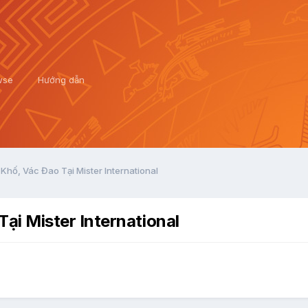
wse
Hướng dẫn
hố, Vác Đao Tại Mister International
ại Mister International