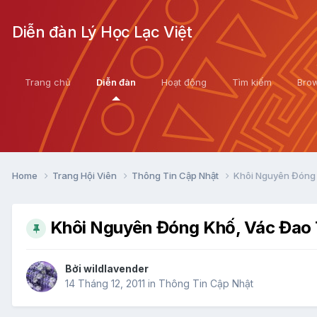
Diễn đàn Lý Học Lạc Việt
Trang chủ
Diễn đàn
Hoạt động
Tìm kiếm
Bro
Home
Trang Hội Viên
Thông Tin Cập Nhật
Khôi Nguyên Đóng K
Khôi Nguyên Đóng Khố, Vác Đao T
Bởi
wildlavender
14 Tháng 12, 2011
in
Thông Tin Cập Nhật