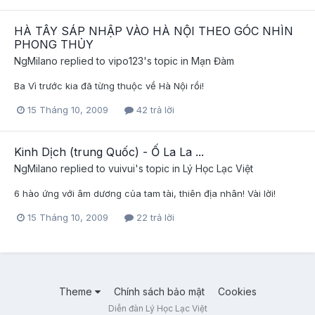
HÀ TÂY SÁP NHẬP VÀO HÀ NỘI THEO GÓC NHÌN
PHONG THỦY
NgMilano
replied to
vipo123
's topic in
Mạn Đàm
Ba Vì trước kia đã từng thuộc về Hà Nội rồi!
15 Tháng 10, 2009
42 trả lời
Kinh Dịch (trung Quốc) - Ố La La ...
NgMilano
replied to
vuivui
's topic in
Lý Học Lạc Việt
6 hào ứng với âm dương của tam tài, thiên địa nhân! Vài lời!
15 Tháng 10, 2009
22 trả lời
Theme
Chính sách bảo mật
Cookies
Diễn đàn Lý Học Lạc Việt