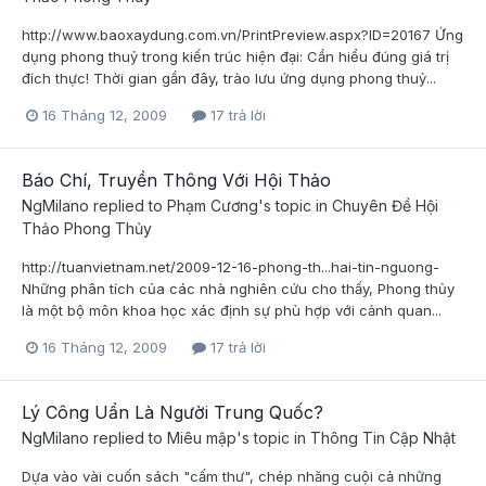
http://www.baoxaydung.com.vn/PrintPreview.aspx?ID=20167 Ứng
dụng phong thuỷ trong kiến trúc hiện đại: Cần hiểu đúng giá trị
đích thực! Thời gian gần đây, trào lưu ứng dụng phong thuỷ...
16 Tháng 12, 2009
17 trả lời
Báo Chí, Truyền Thông Với Hội Thảo
NgMilano
replied to
Phạm Cương
's topic in
Chuyên Đề Hội
Thảo Phong Thủy
http://tuanvietnam.net/2009-12-16-phong-th...hai-tin-nguong-
Những phân tích của các nhà nghiên cứu cho thấy, Phong thủy
là một bộ môn khoa học xác định sự phù hợp với cảnh quan...
16 Tháng 12, 2009
17 trả lời
Lý Công Uẩn Là Người Trung Quốc?
NgMilano
replied to
Miêu mập
's topic in
Thông Tin Cập Nhật
Dựa vào vài cuốn sách "cấm thư", chép nhăng cuội cả những