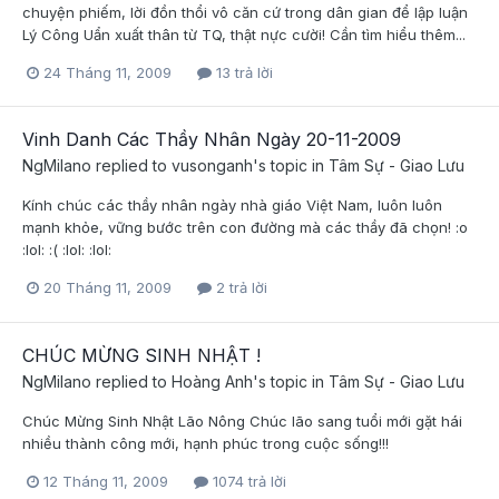
chuyện phiếm, lời đồn thổi vô căn cứ trong dân gian để lập luận
Lý Công Uẩn xuất thân từ TQ, thật nực cười! Cần tìm hiểu thêm...
24 Tháng 11, 2009
13 trả lời
Vinh Danh Các Thầy Nhân Ngày 20-11-2009
NgMilano
replied to
vusonganh
's topic in
Tâm Sự - Giao Lưu
Kính chúc các thầy nhân ngày nhà giáo Việt Nam, luôn luôn
mạnh khỏe, vững bước trên con đường mà các thầy đã chọn! :o
:lol: :( :lol: :lol:
20 Tháng 11, 2009
2 trả lời
CHÚC MỪNG SINH NHẬT !
NgMilano
replied to
Hoàng Anh
's topic in
Tâm Sự - Giao Lưu
Chúc Mừng Sinh Nhật Lão Nông Chúc lão sang tuổi mới gặt hái
nhiều thành công mới, hạnh phúc trong cuộc sống!!!
12 Tháng 11, 2009
1074 trả lời