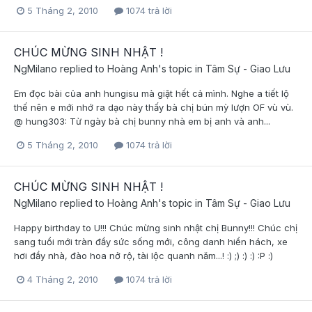
5 Tháng 2, 2010
1074 trả lời
CHÚC MỪNG SINH NHẬT !
NgMilano
replied to
Hoàng Anh
's topic in
Tâm Sự - Giao Lưu
Em đọc bài của anh hungisu mà giật hết cả mình. Nghe a tiết lộ
thế nên e mới nhớ ra dạo này thấy bà chị bún mỳ lượn OF vù vù.
@ hung303: Từ ngày bà chị bunny nhà em bị anh và anh...
5 Tháng 2, 2010
1074 trả lời
CHÚC MỪNG SINH NHẬT !
NgMilano
replied to
Hoàng Anh
's topic in
Tâm Sự - Giao Lưu
Happy birthday to U!!! Chúc mừng sinh nhật chị Bunny!!! Chúc chị
sang tuổi mới tràn đầy sức sống mới, công danh hiển hách, xe
hơi đầy nhà, đào hoa nở rộ, tài lộc quanh năm...! :) ;) :) :) :P :)
4 Tháng 2, 2010
1074 trả lời