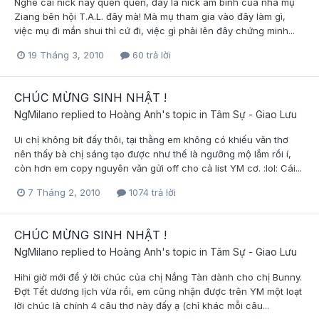
Nghe cái nick này quen quen, đây là nick âm binh của nhà mụ
Ziang bên hội T.A.L. đây mà! Mà mụ tham gia vào đây làm gì,
việc mụ đi mần shui thì cứ đi, việc gì phải lên đây chứng minh...
19 Tháng 3, 2010
60 trả lời
CHÚC MỪNG SINH NHẬT !
NgMilano
replied to
Hoàng Anh
's topic in
Tâm Sự - Giao Lưu
Ui chị không bít đấy thôi, tại thằng em không có khiếu văn thơ
nên thấy bà chị sáng tạo được như thế là ngưỡng mộ lắm rồi í,
còn hơn em copy nguyên văn gửi off cho cả list YM cơ. :lol: Cái...
7 Tháng 2, 2010
1074 trả lời
CHÚC MỪNG SINH NHẬT !
NgMilano
replied to
Hoàng Anh
's topic in
Tâm Sự - Giao Lưu
Hihi giờ mới để ý lời chúc của chị Nắng Tàn dành cho chị Bunny.
Đợt Tết dương lịch vừa rồi, em cũng nhận được trên YM một loạt
lời chúc là chính 4 câu thơ này đấy ạ (chỉ khác mỗi câu...