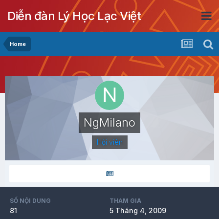
Diễn đàn Lý Học Lạc Việt
Home
NgMilano
Hội viên
SỐ NỘI DUNG
THAM GIA
81
5 Tháng 4, 2009