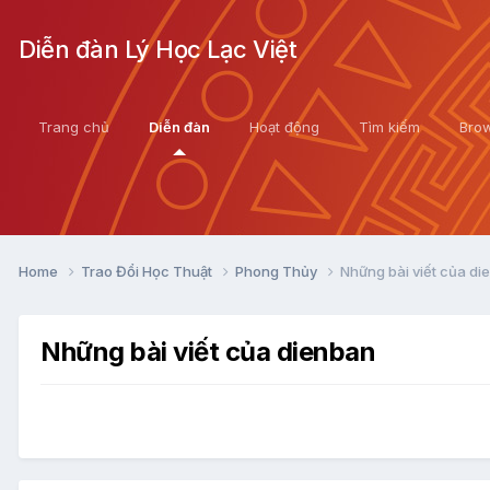
Diễn đàn Lý Học Lạc Việt
Trang chủ
Diễn đàn
Hoạt động
Tìm kiếm
Bro
Home
Trao Đổi Học Thuật
Phong Thủy
Những bài viết của di
Những bài viết của dienban