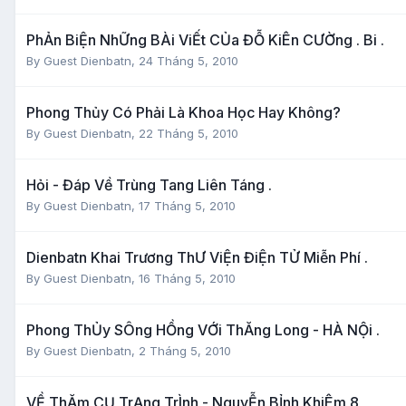
PhẢn BiỆn NhỮng BÀi ViẾt CỦa ĐỖ KiÊn CƯỜng . Bi .
By Guest Dienbatn,
24 Tháng 5, 2010
Phong Thủy Có Phải Là Khoa Học Hay Không?
By Guest Dienbatn,
22 Tháng 5, 2010
Hỏi - Đáp Về Trùng Tang Liên Táng .
By Guest Dienbatn,
17 Tháng 5, 2010
Dienbatn Khai Trương ThƯ ViỆn ĐiỆn TỬ Miễn Phí .
By Guest Dienbatn,
16 Tháng 5, 2010
Phong ThỦy SÔng HỒng VỚi ThĂng Long - HÀ NỘi .
By Guest Dienbatn,
2 Tháng 5, 2010
VỀ ThĂm CỤ TrẠng TrÌnh - NguyỄn BỈnh KhiÊm 8