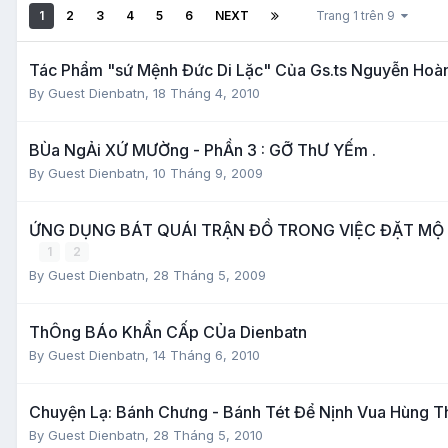
1
2
3
4
5
6
NEXT
Trang 1 trên 9
Tác Phẩm "sứ Mệnh Đức Di Lặc" Của Gs.ts Nguyễn Hoà
By Guest Dienbatn,
18 Tháng 4, 2010
BÙa NgẢi XỨ MƯỜng - PhẦn 3 : GỠ ThƯ YẾm .
By Guest Dienbatn,
10 Tháng 9, 2009
ỨNG DỤNG BÁT QUÁI TRẬN ĐỒ TRONG VIỆC ĐẶT MỘ P
1
2
By Guest Dienbatn,
28 Tháng 5, 2009
ThÔng BÁo KhẨn CẤp CỦa Dienbatn
By Guest Dienbatn,
14 Tháng 6, 2010
Chuyện Lạ: Bánh Chưng - Bánh Tét Để Nịnh Vua Hùng T
By Guest Dienbatn,
28 Tháng 5, 2010