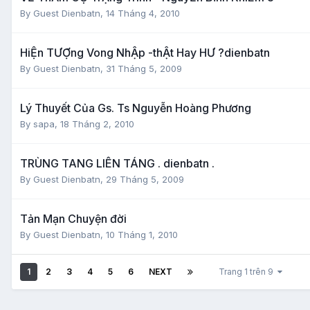
By Guest Dienbatn,
14 Tháng 4, 2010
HiỆn TƯỢng Vong NhẬp -thẬt Hay HƯ ?dienbatn
By Guest Dienbatn,
31 Tháng 5, 2009
Lý Thuyết Của Gs. Ts Nguyễn Hoàng Phương
By
sapa
,
18 Tháng 2, 2010
TRÙNG TANG LIÊN TÁNG . dienbatn .
By Guest Dienbatn,
29 Tháng 5, 2009
Tản Mạn Chuyện đời
By Guest Dienbatn,
10 Tháng 1, 2010
1
2
3
4
5
6
NEXT
Trang 1 trên 9