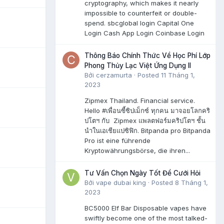
cryptography, which makes it nearly
impossible to counterfeit or double-
spend. sbcglobal login Capital One
Login Cash App Login Coinbase Login
Thông Báo Chính Thức Về Học Phí Lớp
Phong Thủy Lạc Việt Ứng Dụng II
Bởi
cerzamurta
·
Posted
11 Tháng 1,
2023
Zipmex Thailand. Financial service.
Hello #เพื่อนซี้ซิปเม็กซ์ ทุกคน มาจอยโลกคริ
ปโตฯ กับ Zipmex แพลตฟอร์มคริปโตฯ ชั้น
นำในเอเชียแปซิฟิก. Bitpanda pro Bitpanda
Pro ist eine führende
Kryptowährungsbörse, die ihren...
Tư Vấn Chọn Ngày Tốt Để Cưới Hỏi
Bởi
vape dubai king
·
Posted
8 Tháng 1,
2023
BC5000 Elf Bar Disposable vapes have
swiftly become one of the most talked-