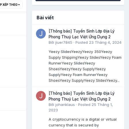
P XẾP THEO
Bài viết
[Thông báo] Tuyển Sinh Lớp Địa Lý
Phong Thuỷ Lạc Việt Ứng Dụng 2
Bởi
jiuer7845
·
Posted
23 Tháng 4, 2024
Yeezy SlidesYeezyYeezy 350Yeezy
Supply ShippingYeezy SlidesYeezy Foam
RunnerYeezy SlidesYeezy
ShoesYeezyYeezy SupplyYeezy
SupplyYeezy Foam RunnerYeezy
ShoesYeezy SupplyYeezy SlidesYeezy...
[Thông báo] Tuyển Sinh Lớp Địa Lý
Phong Thuỷ Lạc Việt Ứng Dụng 2
Bởi
johanklaus
·
Posted
25 Tháng 1,
2023
A cryptocurrency is a digital or virtual
currency that is secured by