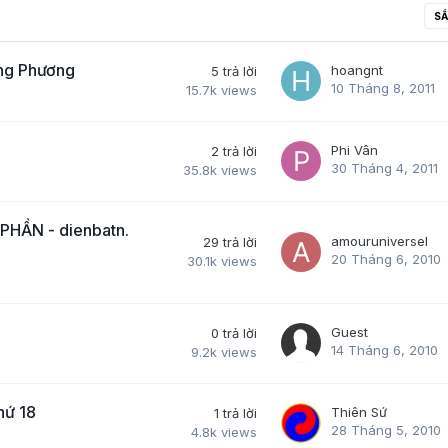
SẮ
ng Phương
hoangnt
5
trả lời
10 Tháng 8, 2011
15.7k
views
Phi Vân
2
trả lời
30 Tháng 4, 2011
35.8k
views
HẦN - dienbatn.
amouruniversel
29
trả lời
20 Tháng 6, 2010
30.1k
views
Guest
0
trả lời
14 Tháng 6, 2010
9.2k
views
hứ 18
Thiên Sứ
1
trả lời
28 Tháng 5, 2010
4.8k
views