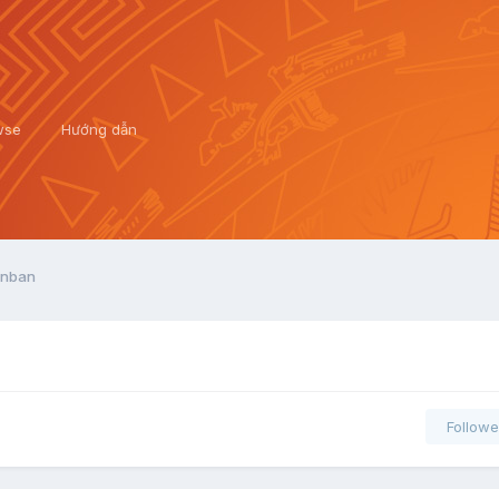
wse
Hướng dẫn
enban
Followe