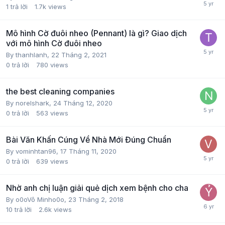
1
trả lời
1.7k
views
Mô hình Cờ đuôi nheo (Pennant) là gì? Giao dịch
với mô hình Cờ đuôi nheo
By
thanhlanh
,
22 Tháng 2, 2021
0
trả lời
780
views
the best cleaning companies
By
norelshark
,
24 Tháng 12, 2020
0
trả lời
563
views
Bài Văn Khấn Cúng Về Nhà Mới Đúng Chuẩn
By
vominhtan96
,
17 Tháng 11, 2020
0
trả lời
639
views
Nhờ anh chị luận giải quẻ dịch xem bệnh cho cha
By
o0oVô Minho0o
,
23 Tháng 2, 2018
10
trả lời
2.6k
views