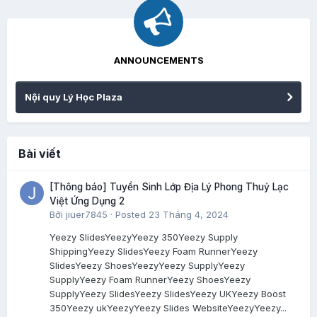
ANNOUNCEMENTS
Nội quy Lý Học Plaza
Bài viết
[Thông báo] Tuyển Sinh Lớp Địa Lý Phong Thuỷ Lạc
Việt Ứng Dụng 2
Bởi
jiuer7845
·
Posted
23 Tháng 4, 2024
Yeezy SlidesYeezyYeezy 350Yeezy Supply
ShippingYeezy SlidesYeezy Foam RunnerYeezy
SlidesYeezy ShoesYeezyYeezy SupplyYeezy
SupplyYeezy Foam RunnerYeezy ShoesYeezy
SupplyYeezy SlidesYeezy SlidesYeezy UKYeezy Boost
350Yeezy ukYeezyYeezy Slides WebsiteYeezyYeezy...