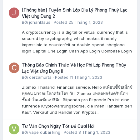
[Thông báo] Tuyển Sinh Lớp Địa Lý Phong Thuỷ Lạc
Việt Ứng Dụng 2
Bởi
johanklaus
·
Posted
25 Tháng 1, 2023
A cryptocurrency is a digital or virtual currency that is
secured by cryptography, which makes it nearly
impossible to counterfeit or double-spend. sbcglobal
login Capital One Login Cash App Login Coinbase Login
Thông Báo Chính Thức Về Học Phí Lớp Phong Thủy
Lạc Việt Ứng Dụng II
Bởi
cerzamurta
·
Posted
11 Tháng 1, 2023
Zipmex Thailand. Financial service. Hello #เพื่อนซี้ซิปเม็กซ์
ทุกคน มาจอยโลกคริปโตฯ กับ Zipmex แพลตฟอร์มคริปโตฯ
ชั้นนำในเอเชียแปซิฟิก. Bitpanda pro Bitpanda Pro ist eine
führende Kryptowährungsbörse, die ihren Händlern den
Kauf, Verkauf und Handel von Kryptos...
Tư Vấn Chọn Ngày Tốt Để Cưới Hỏi
Bởi
vape dubai king
·
Posted
8 Tháng 1, 2023