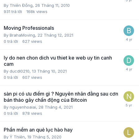
By
Thiên Đồng
,
26 Tháng 11, 2010
931
trả lời
168k
views
Moving Professionals
By
BrahaMoving
,
22 Tháng 12, 2021
0
trả lời
627
views
ly do nen chon dich vu thiet ke web uy tin canh
cam
By
ducdl0210
,
13 Tháng 10, 2021
0
trả lời
607
views
sàn pi có ưu điểm gì ? Nguyên nhân đằng sau cơn
bán tháo gây chấn động của Bitcoin
By
nguyenhoaiai
,
28 Tháng 4, 2021
0
trả lời
878
views
Phần mềm an quẻ lục hào hay
By
Ỷ Thiên
,
19 Tháng 5, 2020