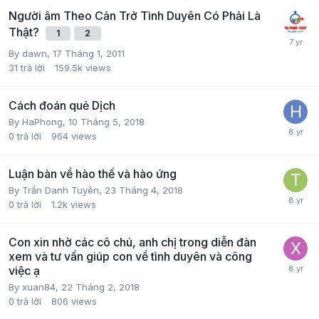
Người âm Theo Cản Trở Tình Duyên Có Phải Là
Thật?
1
2
By
dawn
,
17 Tháng 1, 2011
31
trả lời
159.5k
views
Cách đoán quẻ Dịch
By
HaPhong
,
10 Tháng 5, 2018
0
trả lời
964
views
Luận bàn về hào thế và hào ứng
By
Trần Danh Tuyên
,
23 Tháng 4, 2018
0
trả lời
1.2k
views
Con xin nhờ các cô chú, anh chị trong diễn đàn
xem và tư vấn giúp con về tình duyên và công
việc ạ
By
xuan84
,
22 Tháng 2, 2018
0
trả lời
806
views