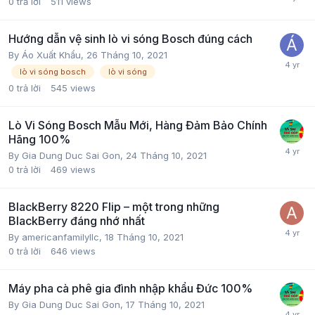
0
trả lời
511
views
Hướng dẫn vệ sinh lò vi sóng Bosch đúng cách
By
Áo Xuất Khẩu
,
26 Tháng 10, 2021
lò vi sóng bosch
lò vi sóng
0
trả lời
545
views
Lò Vi Sóng Bosch Mẫu Mới, Hàng Đảm Bảo Chính
Hãng 100%
By
Gia Dung Duc Sai Gon
,
24 Tháng 10, 2021
0
trả lời
469
views
BlackBerry 8220 Flip – một trong những
BlackBerry đáng nhớ nhất
By
americanfamilyllc
,
18 Tháng 10, 2021
0
trả lời
646
views
Máy pha cà phê gia đình nhập khẩu Đức 100%
By
Gia Dung Duc Sai Gon
,
17 Tháng 10, 2021