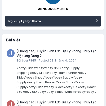
ANNOUNCEMENTS
Nội quy Lý Học Plaza
Bài viết
[Thông báo] Tuyển Sinh Lớp Địa Lý Phong Thuỷ Lạc
Việt Ứng Dụng 2
Bởi
jiuer7845
·
Posted
23 Tháng 4, 2024
Yeezy SlidesYeezyYeezy 350Yeezy Supply
ShippingYeezy SlidesYeezy Foam RunnerYeezy
SlidesYeezy ShoesYeezyYeezy SupplyYeezy
SupplyYeezy Foam RunnerYeezy ShoesYeezy
SupplyYeezy SlidesYeezy SlidesYeezy UKYeezy Boost
350Yeezy ukYeezyYeezy Slides WebsiteYeezyYeezy...
[Thông báo] Tuyển Sinh Lớp Địa Lý Phong Thuỷ Lạc