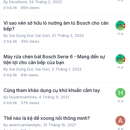
By
Devafood
,
24 Tháng 2, 2022
0
trả lời
859
views
Vì sao nên sở hữu lò nướng âm tủ Bosch cho căn
bếp?
By
Gia Dung Duc Sai Gon
,
21 Tháng 2, 2022
0
trả lời
450
views
Máy rửa chén bát Bosch Serie 6 - Mang đến sự
tiện lợi cho căn bếp của bạn
By
Gia Dung Duc Sai Gon
,
5 Tháng 1, 2022
0
trả lời
616
views
Cùng tham khảo dụng cụ khử khuẩn cầm tay.
By
Huyenmaiforex
,
4 Tháng 11, 2021
0
trả lời
576
views
Thế nào là kệ để xoong nồi thông minh?
By
americanfamilyllc
,
31 Tháng 10, 2021