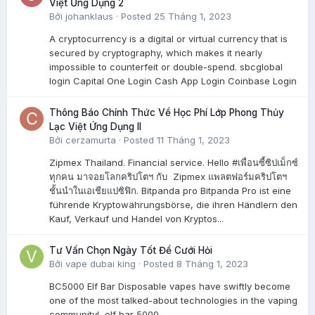
Việt Ứng Dụng 2
Bởi
johanklaus
·
Posted
25 Tháng 1, 2023
A cryptocurrency is a digital or virtual currency that is
secured by cryptography, which makes it nearly
impossible to counterfeit or double-spend. sbcglobal
login Capital One Login Cash App Login Coinbase Login
Thông Báo Chính Thức Về Học Phí Lớp Phong Thủy
Lạc Việt Ứng Dụng II
Bởi
cerzamurta
·
Posted
11 Tháng 1, 2023
Zipmex Thailand. Financial service. Hello #เพื่อนซี้ซิปเม็กซ์
ทุกคน มาจอยโลกคริปโตฯ กับ Zipmex แพลตฟอร์มคริปโตฯ
ชั้นนำในเอเชียแปซิฟิก. Bitpanda pro Bitpanda Pro ist eine
führende Kryptowährungsbörse, die ihren Händlern den
Kauf, Verkauf und Handel von Kryptos...
Tư Vấn Chọn Ngày Tốt Để Cưới Hỏi
Bởi
vape dubai king
·
Posted
8 Tháng 1, 2023
BC5000 Elf Bar Disposable vapes have swiftly become
one of the most talked-about technologies in the vaping
community! elf bar 5000