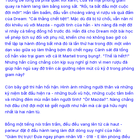
quay ra hành lang làm bằng song sắt. "Rồi, ta bắt đầu một cuộc
đời mới!". Hắn lẩm baẩm, đầu vẫn choáng váng vì rượu và quả đấm
của Dream: "Cái thằng chết tiệt!". Mặc dù đã bị từ chối, vẫn năn nỉ
đòi khiêu vũ với Mazda - người tình của hắn - khi nàng đã mệt đờ
vì nhảy cả tiếng đồng hồ trước đó. Hắn đã cho Dream một bài học
về phép lịch sự đối với phụ nữ, khiến cho nó không bao giờ có
thể lặp lại hành đông bất nhã đó là lần thứ hai trong đời: một viên
dạn vào giữa sọ làm thằng bợm đó chết ngay. Cảnh sát đã tống
cổ hắn vào trại giam với cả lít Martell trong bụngﾅ. "Thế là hếtﾅ!"
Nhưng hắn cũng chẳng còn kịp suy nghĩ gì hơn vì men rượu đã
giúp hắn ngủ say đờ trên cái giường nệm mút cũ kỹ ở trong phòng
giam nàyﾅ
Còn bây giờ thì hắn hối hận. Hình ảnh những người thân và những
kỷ niệm bắt đầu hiện ra - những buổi vũ hội, những cuộc tắm biển
và những đêm mùi mẫn bên người tìnhﾅ "Ôi! Mazdaﾅ". Nàng chẳng
hơi đâu chờ đợi một kẻ giết người như hắn mà cái giá hữu nghị
nhất là hai năm tù.
Bỗng một tiếng nói trầm trầm, đều đều vang lên từ cái haut -
parleur đặt ở đầu hành lang làm đứt dòng suy nghĩ của hắn:
"Giám thị trực! Đưa ngay phạm nhân VB - 018 - E lên phòng điều