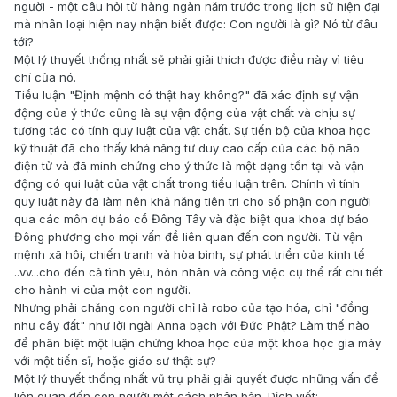
người - một câu hỏi từ hàng ngàn năm trước trong lịch sử hiện đại
mà nhân loại hiện nay nhận biết được: Con người là gì? Nó từ đâu
tới?
Một lý thuyết thống nhất sẽ phải giải thích được điều này vì tiêu
chí của nó.
Tiểu luận "Định mệnh có thật hay không?" đã xác định sự vận
động của ý thức cũng là sự vận động của vật chất và chịu sự
tương tác có tính quy luật của vật chất. Sự tiến bộ của khoa học
kỹ thuật đã cho thấy khả năng tư duy cao cấp của các bộ não
điện tử và đã minh chứng cho ý thức là một dạng tồn tại và vận
động có qui luật của vật chất trong tiểu luận trên. Chính vì tính
quy luật này đã làm nên khả năng tiên tri cho số phận con người
qua các môn dự báo cổ Đông Tây và đặc biệt qua khoa dự báo
Đông phương cho mọi vấn đề liên quan đến con người. Từ vận
mệnh xã hôi, chiến tranh và hòa bình, sự phát triển của kinh tế
..vv...cho đến cả tình yêu, hôn nhân và công việc cụ thể rất chi tiết
cho hành vi của một con người.
Nhưng phải chăng con người chỉ là robo của tạo hóa, chỉ "đồng
như cây đất" như lời ngài Anna bạch với Đức Phật? Làm thế nào
để phân biệt một luận chứng khoa học của một khoa học gia máy
với một tiến sĩ, hoặc giáo sư thật sự?
Một lý thuyết thống nhất vũ trụ phải giải quyết được những vấn đề
liên quan đến con người một cách nhân bản. Dịch viết: