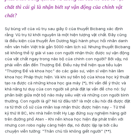
chất thì cái gì là nhận biết sự vận động của chính vật
chất?
Sự bùng vỡ của vũ trụ sau giây 0 của thuyết Bicbang xác định
rằng: Vũ trụ từ khời nguyên là một hiện tượng vật chất. Đây cũng
là điều kiện của thuyết Âm Dương Ngũ hành phục hồi nhân danh
nền văn hiến Việt trải gần 5000 năm lịch sử. Nhưng thuyết Bicbang
sẽ không thể lý giải vì sao con người nhận thức được sự vận động
của vật chất ngay trong não bộ của chính con người? Bởi vậy, nó
phải viễn dẫn đến Thượng Đế. Điều này thể hiện qua tiểu luận
"Thượng Đế và khoa học" do các giáo sư, viện sĩ viện hàn lâm
khoa học Pháp thực hiện. Và khi sự tiến bộ của khoa học kỹ thuật
tạo ra được cả những khoa học gia máy (*), thì vấn đề ý thức và
khả năng tư duy của con người sẽ phải đặt lại vấn đề cho nó: Sự
phân biệt giữa một bộ não máy siêu việt và những con người bình
thường. Con người là gì? Nó từ đâu tới? là một câu hỏi đã được đặt
ra từ thời cổ sử của nhân loại nhận thức được hiện nay - Từ thế
kỷ thứ III BC, khi nhà hiền triết Hy Lạp đứng suy nghiệm hàng giờ
trên đường phố Aten - Khi nền khoa học hiện đại phát triển với
nhưng con robo ngày càng hiện đại, nó được lặp lại bởi câu
chuyện viễn tưởng: "Thân chủ tôi không giết người" (**).