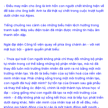
- Điều may mắn cho ông là linh hồn con người chết không hiện về
để báo cho ông biết: Anh ta đã thật sự chết trong cuộc trượt tuyết
dười chân núi Alpes.
Tiếng chuông reo cảnh cáo những biểu hiện lệch hướng trong
tranh luận. Máy siêu điện toán đã nhận được những tín hiệu âm
thanh dồn dập.
Ngài đại diện Công tố viện quay về phía ông chánh án - với nét
mặt bực bội - giành quyền phát biểu:
- Thưa quí toà! Con người không phải chỉ thay đổi những bộ phận
tự nhiên trong cơ thể bằng những bộ phận nhân tạo, mà nó đã
thay đổi luôn môi trường thiên nhiên đã sinh ra nó bằng một môi
trường nhân tạo. Và đó là biểu hiện của sự tiến hoá của nền văn
minh nhân loại. Phải chăng sống trong một môi trường nhân tạo,
con người đã huỷ diệt mình? Sự tồn tại của Dream sau giải phẫu
và thay thế bằng óc điện tử, chính là một thành tựu khoa học vĩ
đại - cũng giống như con người đã tạo ra một môi trường của
mình - ở đấy không phải sự sống kết thúc mà là tiếp tục phát triển
dưới dạng khác. Nền văn minh của nhân loại sẽ đi về đâu, nếu
không goi hành động của bị cáo là một hành động giết người -