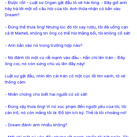
- Được rồi! - Luật sư Organ gật đầu tỏ vẻ hài lòng. - Bây giờ anh
hãy trả lời một số câu hỏi của tôi: Anh thừa nhận có bắn vào
Dream?
- Đúng thế thưa ông! Nhưng lúc đó tôi say rượu, tôi đã uống cạn
cả lít Martell, không tin ông có thể hỏi thằng bồi, tôi không cố sát!
- Anh bắn vào nó trong trường hợp nào?
- Nó đánh tôi một cú rất mạnh vào đầu - Hắn chỉ lên trán - Đây
ông coi, nó còn sưng chù vù lên đây này!
Luật sư gật đầu, nhìn lên cái trán có một cục lồi tím xanh, tỏ vẻ
thông cảm:
- Nhân chứng cho biết hai người có xô xát!
- Đúng vậy thưa ông! Vì nó xúc phạm đến người yêu của tôi, tôi
cản trở, nó còn mắng tôi là: Đồ lợn ích kỷ. Thế là tôi choảng nó!
- Dream đánh anh nhiều không?
- Mới chỉ một cú vào đầu nhưng rất mạnh, khiến tôi bật ngửa. Tôi