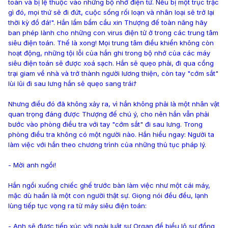
toàn và bị lệ thuộc vào những bộ nhớ điện tử. Nếu bị một trục trặc
gì đó, mọi thứ sẽ đi đứt, cuộc sống rối loạn và nhân loại sẽ trở lại
thời kỳ đồ đá!". Hắn lẩm bẩm cầu xin Thượng đế toàn năng hãy
ban phép lành cho những con virus điện tử ở trong các trung tâm
siêu điện toán. Thế là xong! Mọi trung tâm điều khiển không còn
hoạt động, những tội lỗi của hắn ghi trong bộ nhớ của các máy
siêu điện toán sẽ được xoá sạch. Hắn sẽ quẹo phải, đi qua cổng
trại giam về nhà và trở thành người lương thiện, còn tay "cớm sắt"
lùi lũi đi sau lưng hắn sẽ quẹo sang tráiﾅ
Nhưng điều đó đã không xảy ra, vì hắn không phải là một nhân vật
quan trọng đáng được Thượng đế chú ý, cho nên hắn vẫn phải
bước vào phòng điều tra với tay "cớm sắt" đi sau lưng. Trong
phòng điều tra không có một người nào. Hắn hiểu ngay: Người ta
làm việc với hắn theo chương trình của những thủ tục pháp lý.
- Mời anh ngồi!
Hắn ngồi xuống chiếc ghế trước bàn làm việc như một cái máy,
mặc dù haắn là một con người thật sự. Giọng nói đều đều, lạnh
lùng tiếp tục vọng ra từ máy siêu điện toán:
- Anh sẽ được tiếp xúc với ngài luật sư Organ để biểu lộ sự đồng