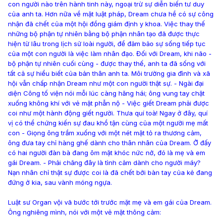
con người nào trên hành tinh này, ngoại trừ sự diễn biến tư duy
của anh ta. Hơn nữa về mặt luật pháp, Dream chưa hề có sự công
nhận đã chết của một hội đồng giám định y khoa. Việc thay thế
những bộ phận tự nhiên bằng bộ phận nhân tạo đã được thực
hiện từ lâu trong lịch sử loài người, để đảm bảo sự sống tiếp tục
của một con người là việc làm nhân đạo. Đối với Dream, khi não -
bộ phận tự nhiên cuối cùng - được thay thế, anh ta đã sống với
tất cả sự hiểu biết của bản thân anh ta. Môi trường gia đình và xã
hội vẫn chấp nhận Dream như một con người thật sự. - Ngài đại
diện Công tố viện nói mỗi lúc càng hăng hái; ông vung tay chặt
xuống không khí với vẻ mặt phẫn nộ - Việc giết Dream phải được
coi như một hành động giết người. Thưa quí toà! Ngay ở đây, quí
vị có thể chứng kiến sự đau khổ tận cùng của một người mẹ mất
con - Giọng ông trầm xuống với một nét mặt tỏ ra thương cảm,
ông đưa tay chỉ hàng ghế dành cho thân nhân của Dream. Ở đấy
có hai người đàn bà đang ôm mặt khóc nức nở, đó là mẹ và em
gái Dream. - Phải chăng đây là tình cảm dành cho người máy?
Nạn nhân chỉ thật sự được coi là đã chết bởi bàn tay của kẻ đang
đứng ở kia, sau vành móng ngựa.
Luật sư Organ vội vã bước tới trước mặt mẹ và em gái của Dream.
Ông nghiêng mình, nói với một vẻ mặt thông cảm: