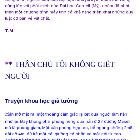
cùng lúc với phát minh của Đại học Cornell (Mỹ), nhóm đã phát
triển một chương trình máy tính có khả năng triển khai những quy
luật cơ bản về vật chất.
T.M
**
THÂN CHỦ TÔI KHÔNG GIẾT
NGƯỜI
Truyện khoa học giả tưởng
H
ắn mở mắt ra, một thoáng cảm giác lạ xẹt qua người làm hắn
nhớ lại: Đây không phải phòng riêng của hắn ở 27 đường Maxell
mà là phòng giam. Một căn phòng hẹp téo, bề ngang chừng 2m5,
dài cỡ 4m, đủ kê một cái giường cá nhân và một cái tủ con.
Tường bê tông ba phía quét vôi xanh, cửa và mặt phòng giam