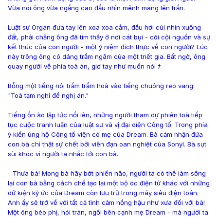
Vừa nói ông vừa ngẩng cao đầu nhìn mênh mang lên trần.
Luật sư Organ đưa tay lên xoa xoa cằm, đầu hơi cúi nhìn xuống
đất, phải chăng ông đã tìm thấy ở nơi cát bụi - cõi cội nguồn và sự
kết thúc của con người - một ý niệm đích thực về con người? Lúc
này trông ông có dáng trầm ngâm của một triết gia. Bất ngờ, ông
quay người về phía toà án, giơ tay như muốn nói ﾅ
Bỗng một tiếng nói trầm trầm hoà vào tiếng chuông reo vang:
"Toà tạm nghỉ để nghị án."
Tiếng ồn ào lập tức nổi lên, những người tham dự phiên toà tiếp
tục cuộc tranh luận của luật sư và vị đại diện Công tố. Trong phía
ý kiến ủng hộ Công tố viện có mẹ của Dream. Bà cảm nhận đứa
con bà chỉ thật sự chết bởi viên đạn oan nghiệt của Sonyl. Bà sụt
sùi khóc vì người ta nhắc tới con bà.
- Thưa bà! Mong bà hãy bớt phiền não, người ta có thể làm sống
lại con bà bằng cách chế tạo lại một bộ óc điện tử khác với những
dữ kiện ký ức của Dream còn lưu trữ trong máy siêu điện toán.
Anh ấy sẽ trở về với tất cả tình cảm nồng hậu như xưa đối với bà!
Một ông béo phị, hói trán, ngồi bên cạnh mẹ Dream - mà người ta