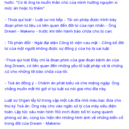
hước: "Có lẽ ông ta muốn thân chủ của mình hưởng nguyên xi
mức án hoặc tù thêm".
- Thưa quí toà! - Luật sư nói tiếp - Tôi xin phép được trình bày
đoạn phim tư liệu có liên quan đến đời tư của nạn nhân - Ông
Dream - Makeno - trước khi tiến hành bào chữa cho bị can.
- Tôi phản đối! - Ngài đại diện Công tô viện cau mặt - Công bố đời
tư của một người không được sự đồng ý của họ là sai luật.
-Thưa quí toà! Đây chỉ là đoạn phim của giai đoạn bệnh án của
ông Dream, có liên quan đến những yếu tố luật pháp và là chứng
cứ cho những lời bào chữa của tôi.
- Toà án đồng ý - Chánh án phát biểu và che miệng ngáp. Ông
chẳng muốn mất thì giờ vì tụi luật sư nói giai như đỉa này.
Luật sư Organ lấy từ trong cặp một cái đĩa nhỏ màu bạc đưa cho
thư ký Toà án. Ông này cho vào ngăn xử lý của máy siêu điện
toán. Lập tức sáu màn hình 150 inch được bố trí xung quanh
phòng xử án, cùng lúc hiện lên những hình ảnh về những biến cố
trong đời của Dream - Makeno: