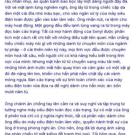
râu nhẵn nhụi, áo quần bảnh bao bọc lấy một dáng người đẫy đà.
Với vẻ mặt lạnh lùng nghiêm nghị, ông lấy từ trong chiếc cặp da
đen một cái đĩa nhỏ màu bạc, cho vào ngăn xử lý của máy siêu
điện toán được gắn vào bàn làm việc. Ông nhấn nút, ra lệnh cho
máy hoạt động. Một giọng đều đều lạnh lùng vang ra từ trong máy
đọc bản cáo trạng: Tất cả mọi hành động của Sonyl được phân
tích một cách rất chi tiết với những điều luật liên quan. Hắn chẳng
hiểu chiếc máy nói gì với những danh từ chuyên môn của ngành
tư pháp - ở cái thiên niên kỷ này, mọi lĩnh vực đều được chuyên
môn hoá rất sâu, mỗi người chỉ có khả năng hiểu biết trong lĩnh
vực của mình. Nhưng mặt hắn từ từ chuyển sang màu tái mét,
những hình ảnh trước mắt hắn quay tròn và cảm giác có một vật gì
đó đè nặng lên tim, khiến cho hắn phải nắm chặt lấy cái vành
móng ngựa. Bản cáo trạng với sự tính toán chính xác của máy
siêu điện toán vừa đưa ra đề nghị dành cho hắn mức án: bốn
mươi năm tù.
Ông chánh án chống tay lên cằm ra vẻ suy nghĩ và tập trung tư
tưởng nghe máy siêu điện toán đọc cáo trạng. Sự có mặt của ông
ở phiên toà chỉ có ý nghĩa nghi thức, tất cả phần việc dánh cho
ông đều do máy siêu điện toán làm việc, quyền hành thật sự của
ông ở trong phòng nghị án. Cho nên, ông đã lợi dụng ánh sáng
lóe phản chiếu từ mắt kiếng để tranh thủ ngủ. Tối hôm qua, ông