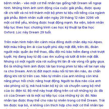
bệnh nhân - vào một cơ thể nhân tạo giống hệt Dream về ngoại
hình. Những hình ảnh sinh động của cuộc giải phẫu, được quay
rất chi tiết và nó trở thành một bộ phim tư liệu nổi tiếng của ngành
giải phẫu. Bệnh nhân xuất viện ngày 29 tháng 12 năm 3296 với
một cơ thể yếu, không được hoạt động mạnh. Ra viện, bệnh nhân
tiếp tục theo học chương trình cao học kỹ thuật tại Đai học
Oxford. Lúc này Dream 29 tuổi.
Trên màn hình hiện lên cảnh mùa đông dưới chân dãy núi Alpes.
Một màu trắng êm ái của tuyết phủ dày mặt đất, trên đó, đoàn
người mặc quần áo thể thao, đầu đội mũ bảo hiểm đang chơi trượt
tuyết. Họ đang bay từ độ cao 4m xuống và lướt đi trên mặt đất.
Nhưng có một người vừa rơi xuống thì lăn đi vài vòng rồi giãy giụa.
Đó là những hình ảnh được tái tạo trong phim tư liệu về tai nạn xảy
ra cho Dream. Anh bị đứt mạch máu nối từ tim lên não, do chấn
động khi rơi từ trên cao. Não tự nhiên của anh không còn khả
năng phục hồi chức năng hoạt động. Người ta đưa não của anh
vào phòng xử lý, mã hoá toàn bộ ký ức và chuyển sang bộ nhớ
của óc điện tử. Bộ nhớ này hoạt động trên cơ sở những ký ức đã
có của Dream và là một sự tiếp tục của những ký ức đó. Não
nhân tạo được thay thế cho não tự nhiên trong cơ thể Dream. Trái
tim được loại bỏ, vì không còn thích hợp cho một cơ thể nhân tạo