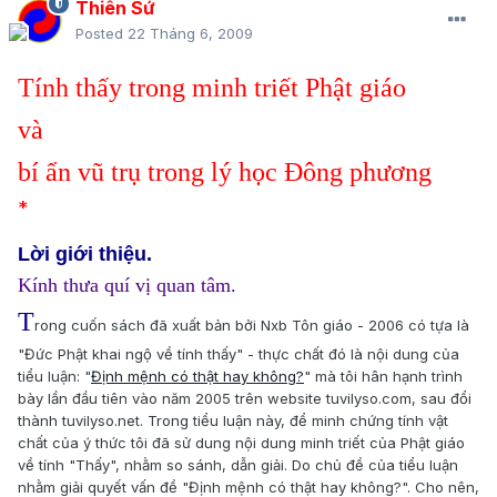
Thiên Sứ
Posted
22 Tháng 6, 2009
Tính thấy trong minh triết Phật giáo
và
bí ẩn vũ trụ trong lý học Đông phương
*
Lời giới thiệu.
Kính thưa quí vị quan tâm.
T
rong cuốn sách đã xuất bản bởi Nxb Tôn giáo - 2006 có tựa là
"Đức Phật khai ngộ về tính thấy" - thực chất đó là nội dung của
tiểu luận: "
Định mệnh có thật hay không?
" mà tôi hân hạnh trình
bày lần đầu tiên vào năm 2005 trên website tuvilyso.com, sau đổi
thành tuvilyso.net. Trong tiểu luận này, để minh chứng tính vật
chất của ý thức tôi đã sử dung nội dung minh triết của Phật giáo
về tính "Thấy", nhằm so sánh, dẫn giải. Do chủ đề của tiểu luận
nhằm giải quyết vấn đề "Định mệnh có thật hay không?". Cho nên,