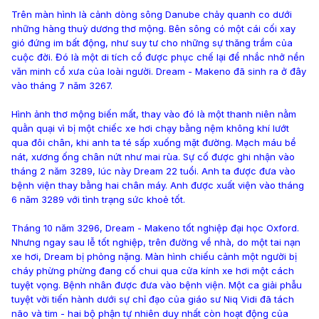
Trên màn hình là cảnh dòng sông Danube chảy quanh co dưới
những hàng thuỳ dương thơ mộng. Bên sông có một cái cối xay
gió đứng im bất động, như suy tư cho những sự thăng trầm của
cuộc đời. Đó là một di tích cổ được phục chế lại để nhắc nhở nền
văn minh cổ xưa của loài người. Dream - Makeno đã sinh ra ở đây
vào tháng 7 năm 3267.
Hình ảnh thơ mộng biến mất, thay vào đó là một thanh niên nằm
quằn quại vì bị một chiếc xe hơi chạy bằng nệm không khí lướt
qua đôi chân, khi anh ta té sấp xuống mặt đường. Mạch máu bể
nát, xương ống chân nứt như mai rùa. Sự cố được ghi nhận vào
tháng 2 năm 3289, lúc này Dream 22 tuổi. Anh ta được đưa vào
bệnh viện thay bằng hai chân máy. Anh được xuất viện vào tháng
6 năm 3289 với tình trạng sức khoẻ tốt.
Tháng 10 năm 3296, Dream - Makeno tốt nghiệp đại học Oxford.
Nhưng ngay sau lễ tốt nghiệp, trên đường về nhà, do một tai nạn
xe hơi, Dream bị phỏng nặng. Màn hình chiếu cảnh một người bị
cháy phừng phừng đang cố chui qua cửa kính xe hơi một cách
tuyệt vọng. Bệnh nhân được đưa vào bệnh viện. Một ca giải phẫu
tuyệt vời tiến hành dưới sự chỉ đạo của giáo sư Niq Vidi đã tách
não và tim - hai bộ phận tự nhiên duy nhất còn hoạt động của