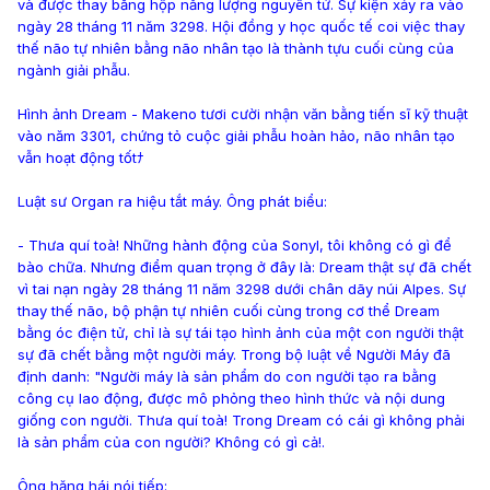
và được thay bằng hộp năng lượng nguyên tử. Sự kiện xảy ra vào
ngày 28 tháng 11 năm 3298. Hội đồng y học quốc tế coi việc thay
thế não tự nhiên bằng não nhân tạo là thành tựu cuối cùng của
ngành giải phẫu.
Hình ảnh Dream - Makeno tươi cười nhận văn bằng tiến sĩ kỹ thuật
vào năm 3301, chứng tỏ cuộc giải phẫu hoàn hảo, não nhân tạo
vẫn hoạt động tốtﾅ
Luật sư Organ ra hiệu tắt máy. Ông phát biểu:
- Thưa quí toà! Những hành động của Sonyl, tôi không có gì để
bào chữa. Nhưng điểm quan trọng ở đây là: Dream thật sự đã chết
vì tai nạn ngày 28 tháng 11 năm 3298 dưới chân dãy núi Alpes. Sự
thay thế não, bộ phận tự nhiên cuối cùng trong cơ thể Dream
bằng óc điện tử, chỉ là sự tái tạo hình ảnh của một con người thật
sự đã chết bằng một người máy. Trong bộ luật về Người Máy đã
định danh: "Người máy là sản phẩm do con người tạo ra bằng
công cụ lao động, được mô phỏng theo hình thức và nội dung
giống con người. Thưa quí toà! Trong Dream có cái gì không phải
là sản phẩm của con người? Không có gì cả!.
Ông hăng hái nói tiếp: