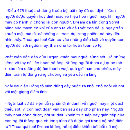
- Điều 47B thuộc chương II của bộ luật này đã qui định: "Con
người được quyền huỷ diệt hoặc vô hiệu hoá người máy, khi người
máy có hành vi chống lại con người". Dream đã tấn công Sonyl
bằng sức mạnh cơ khí của anh ta và dấu vết còn để lại ngay trên
khuôn mặt, mà tất cả những ai tham dự trong phiên toà này đều
nhìn thấy. Thưa quí toà! Căn cứ vào những điều luật về quyền con
người đối với người máy, thân chủ tôi hoàn toàn vô tội.
Phát hiện độc đáo của Organ khiến mọi người sửng sốt. Có những
tiếng vỗ tay nổi lên hoan hô ông. Những người tham dự quan toà
xì xào làm cường độ âm thanh vượt quá giới hạn cho phép, máy
điện toán tự động rung chuông và yêu cầu im lặng.
Ngài đại diện Công tố viện đứng dậy bước ra khỏi chỗ ngồi và nói
với một giọng điềm tĩnh:
- Ngài luật sư đã viện dẫn phần định danh về người máy một cách
thiếu sót, vì còn một đoạn văn bản sau đây cho phần này: "Người
máy hoạt động được, bởi sự điều khiển trực tiếp hay gián tiếp của
con người thông qua chương trình đã được ghi trong bộ nhớ điện
tử"! Thưa quí toà! Dream không hề bị điều khiển bởi bất cứ một