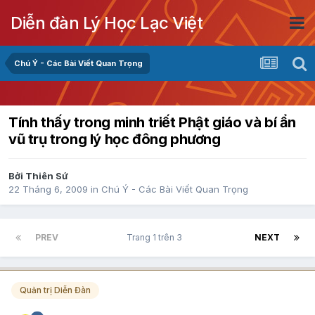
Diễn đàn Lý Học Lạc Việt
Chú Ý - Các Bài Viết Quan Trọng
Tính thấy trong minh triết Phật giáo và bí ẩn
vũ trụ trong lý học đông phương
Bởi
Thiên Sứ
22 Tháng 6, 2009
in
Chú Ý - Các Bài Viết Quan Trọng
PREV
Trang 1 trên 3
NEXT
Quản trị Diễn Đàn