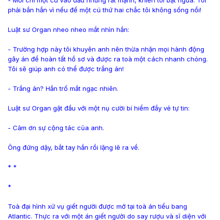
phải bắn hắn vì nếu để một cú thứ hai chắc tôi không sống nổi!
Luật sư Organ nheo nheo mắt nhìn hắn:
- Trường hợp này tôi khuyên anh nên thừa nhận mọi hành động
gây án để hoàn tất hồ sơ và được ra toà một cách nhanh chóng.
Tôi sẽ giúp anh có thể được trắng án!
- Trắng án? Hắn trố mắt ngạc nhiên.
Luật sư Organ gật đầu với một nụ cười bí hiểm đầy vẻ tự tin:
- Cảm ơn sự cộng tác của anh.
Ông đứng dậy, bắt tay hắn rồi lặng lẽ ra về.
* *
*
Toà đại hình xử vụ giết người được mở tại toà án tiểu bang
Atlantic. Thực ra với một án giết người do say rượu và sĩ diện với