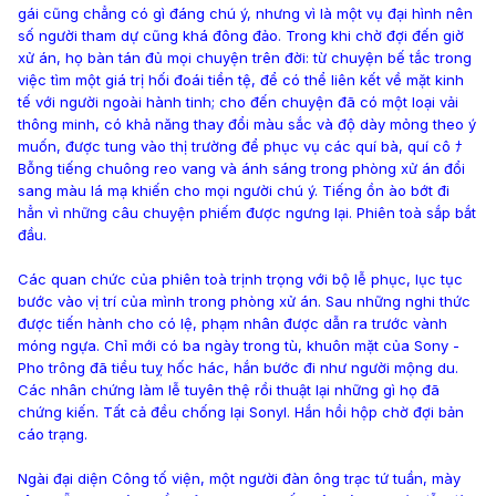
gái cũng chẳng có gì đáng chú ý, nhưng vì là một vụ đại hình nên
số người tham dự cũng khá đông đảo. Trong khi chờ đợi đến giờ
xử án, họ bàn tán đủ mọi chuyện trên đời: từ chuyện bế tắc trong
việc tìm một giá trị hối đoái tiền tệ, để có thể liên kết về mặt kinh
tế với người ngoài hành tinh; cho đến chuyện đã có một loại vải
thông minh, có khả năng thay đổi màu sắc và độ dày mỏng theo ý
muốn, được tung vào thị trường để phục vụ các quí bà, quí cô ﾅ
Bỗng tiếng chuông reo vang và ánh sáng trong phòng xử án đổi
sang màu lá mạ khiến cho mọi người chú ý. Tiếng ồn ào bớt đi
hẳn vì những câu chuyện phiếm được ngưng lại. Phiên toà sắp bắt
đầu.
Các quan chức của phiên toà trịnh trọng với bộ lễ phục, lục tục
bước vào vị trí của mình trong phòng xử án. Sau những nghi thức
được tiến hành cho có lệ, phạm nhân được dẫn ra trước vành
móng ngựa. Chỉ mới có ba ngày trong tù, khuôn mặt của Sony -
Pho trông đã tiều tuỵ hốc hác, hắn bước đi như người mộng du.
Các nhân chứng làm lễ tuyên thệ rồi thuật lại những gì họ đã
chứng kiến. Tất cả đều chống lại Sonyl. Hắn hồi hộp chờ đợi bản
cáo trạng.
Ngài đại diện Công tố viện, một người đàn ông trạc tứ tuần, mày