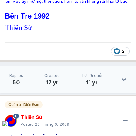
làm việc ấy như một thói quen, hai mắt vẫn không rời khỏi tờ báo.
Bến Tre 1992
Thiên Sứ
2
Replies
Created
Trả lời cuối
50
17 yr
11 yr
Quản trị Diễn Đàn
Thiên Sứ
Posted
23 Tháng 6, 2009