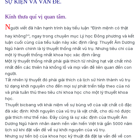
SỰ KIỆN VÀ VẤN ĐỀ.
Kính thưa quí vị quan tâm.
N
gười viết đã hân hạnh trình bày tiểu luận "Định mệnh có thật
hay không?", ngay trong chuyên mục Lý học Đông phương và kết
luận cuối cùng của tiểu luận này xác định rằng: Thuyết Âm Dương
Ngũ hành chính là lý thuyết thống nhất vũ trụ. Nhưng tiêu chí của
một lý thuyết thống nhất khoa học xác định rằng:
Một lý thuyết thống nhất phải giải thích từ những hạt vật chất nhỏ
nhất đến các thiên hà khổng lồ và mọi vấn đề liên quan đến con
người.
Tất nhiên lý thuyết đó phải giải thích cả lịch sử hình thành vũ trụ
từ dạng khởi nguyên cho đến mọi sự phát triển tiếp theo của nó
và phải tuân thủ theo tiêu chí khoa học cho một lý thuyết khoa
học.
Thuyết bicbang với khái niệm về sự bùng vỡ của vật chất cô đặc
đã xác định: Khởi nguyên của vũ trụ là vật chất, cho dù nó được
giải thích như thế nào. Đây cũng là sự xác định của thuyết Âm
Dương Ngũ hành nhân danh nền văn hiến Việt trải gần 5000 năm
lịch sử khi đặt vấn đề về sự khởi nguyên của vũ trụ.
Nhưng sự tiến bộ của khoa học kỹ thuật đã đặt lại vấn đề về con