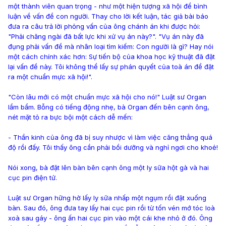
một thành viên quan trọng - như một hiện tượng xã hội để bình
luận về vấn đề con người. Thay cho lời kết luận, tác giả bài báo
đưa ra câu trả lời phỏng vấn của ông chánh án khi được hỏi:
"Phải chăng ngài đã bất lực khi xử vụ án này?". "Vụ án này đã
đụng phải vấn đề mà nhân loại tìm kiếm: Con người là gì? Hay nói
một cách chính xác hơn: Sự tiến bộ của khoa học kỹ thuật đã đặt
lại vấn đề này. Tôi không thể lấy sự phán quyết của toà án để đặt
ra một chuẩn mực xã hội!".
"Còn lâu mới có một chuẩn mực xã hội cho nó!" Luật sư Organ
lẩm bẩm. Bỗng có tiếng động nhẹ, bà Organ đến bên cạnh ông,
nét mặt tỏ ra bực bội một cách dễ mến:
- Thần kinh của ông đã bị suy nhược vì làm việc căng thẳng quá
độ rồi đấy. Tôi thấy ông cần phải bồi dưỡng và nghỉ ngơi cho khoẻ!
Nói xong, bà đặt lên bàn bên cạnh ông một ly sữa hột gà và hai
cục pin điện tử.
Luật sư Organ hững hờ lấy ly sữa nhấp một ngụm rồi đặt xuống
bàn. Sau đó, ông đưa tay lấy hai cục pin rồi từ tốn vén mớ tóc loà
xoà sau gáy - ông ấn hai cục pin vào một cái khe nhỏ ở đó. Ông