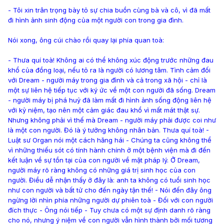
- Tôi xin trân trọng bày tỏ sự chia buồn cùng bà và cô, vì đã mất
đi hình ảnh sinh động của một người con trong gia đình.
Nói xong, ông cúi chào rồi quay lại phía quan toà:
- Thưa quí toà! Không ai có thể không xúc động trước những đau
khổ của đồng loại, nếu tỏ ra là người có lương tâm. Tình cảm đối
với Dream - người máy trong gia đình và cả trong xã hội - chỉ là
một sự liên hệ tiếp tục với ký ức về một con người đã sống. Dream
- người máy bị phá huỷ đã làm mất đi hình ảnh sống động liên hệ
với kỷ niệm, tạo nên một cảm giác đau khổ vì mất mát thật sự.
Nhưng không phải vì thế mà Dream - người máy phải được coi như
là một con người. Đó là ý tưởng không nhân bản. Thưa quí toà! -
Luật sư Organ nói một cách hăng hái - Chúng ta cũng không thể
vì những thiếu sót có tính hành chính ở một bệnh viện mà đi đến
kết luận về sự tồn tại của con người về mặt pháp lý. Ở Dream,
người máy rõ ràng không có những giá trị sinh học của con
người. Điều dễ nhận thấy ở đây là: anh ta không có tuổi sinh học
như con người và bất tử cho đến ngày tận thế! - Nói đến đây ông
ngừng lời nhìn phía những người dự phiên toà - Đối với con người
đích thực - Ông nói tiếp - Tuy chưa có một sự định danh rõ ràng
cho nó, nhưng ý niệm về con người vẫn hình thành bởi mối tương