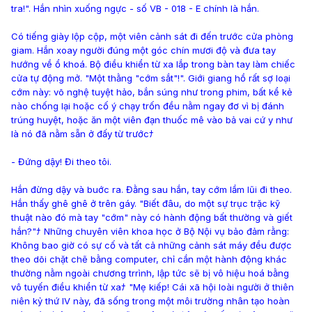
tra!". Hắn nhìn xuống ngực - số VB - 018 - E chính là hắn.
Có tiếng giày lộp cộp, một viên cảnh sát đi đến trước cửa phòng
giam. Hắn xoay người đúng một góc chín mươi độ và đưa tay
hướng về ổ khoá. Bộ điều khiển từ xa lắp trong bàn tay làm chiếc
cửa tự động mở. "Một thằng "cớm sắt"!". Giới giang hồ rất sợ loại
cớm này: võ nghệ tuyệt hảo, bắn súng như trong phim, bất kể kẻ
nào chống lại hoặc cố ý chạy trốn đều nằm ngay đơ vì bị đánh
trúng huyệt, hoặc ăn một viên đạn thuốc mê vào bả vai cứ y như
là nó đã nằm sẵn ở đấy từ trướcﾅ
- Đứng dậy! Đi theo tôi.
Hắn đừng dậy và buớc ra. Đằng sau hắn, tay cớm lầm lũi đi theo.
Hắn thấy ghê ghê ở trên gáy. "Biết đâu, do một sự trục trặc kỹ
thuật nào đó mà tay "cớm" này có hành động bất thường và giết
hắn?"ﾅ Những chuyên viên khoa học ở Bộ Nội vụ bảo đảm rằng:
Không bao giờ có sự cố và tất cả những cảnh sát máy đều được
theo dõi chặt chẽ bằng computer, chỉ cần một hành động khác
thường nằm ngoài chương trrình, lập tức sẽ bị vô hiệu hoá bằng
vô tuyến điều khiển từ xaﾅ "Mẹ kiếp! Cái xã hội loài người ở thiên
niên kỷ thứ IV này, đã sống trong một môi trường nhân tạo hoàn