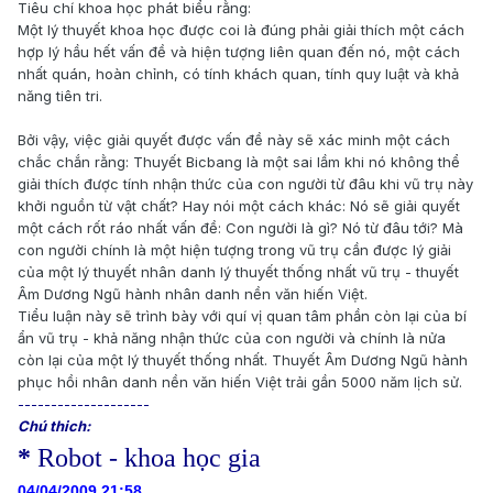
Tiêu chí khoa học phát biểu rằng:
Một lý thuyết khoa học được coi là đúng phải giải thích một cách
hợp lý hầu hết vấn đề và hiện tượng liên quan đến nó, một cách
nhất quán, hoàn chỉnh, có tính khách quan, tính quy luật và khả
năng tiên tri.
Bởi vậy, việc giải quyết được vấn đề này sẽ xác minh một cách
chắc chắn rằng: Thuyết Bicbang là một sai lầm khi nó không thể
giải thích được tính nhận thức của con người từ đâu khi vũ trụ này
khởi nguồn từ vật chất? Hay nói một cách khác: Nó sẽ giải quyết
một cách rốt ráo nhất vấn đề: Con người là gì? Nó từ đâu tới? Mà
con người chính là một hiện tượng trong vũ trụ cần được lý giải
của một lý thuyết nhân danh lý thuyết thống nhất vũ trụ - thuyết
Âm Dương Ngũ hành nhân danh nền văn hiến Việt.
Tiểu luận này sẽ trình bày với quí vị quan tâm phần còn lại của bí
ẩn vũ trụ - khả năng nhận thức của con người và chính là nửa
còn lại của một lý thuyết thống nhất. Thuyết Âm Dương Ngũ hành
phục hồi nhân danh nền văn hiến Việt trải gần 5000 năm lịch sử.
--------------------
Chú thich:
*
Robot - khoa học gia
04/04/2009 21:58