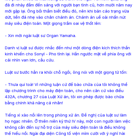
đã đi nhảy đầm đến sáng với người bạn tình cũ, hơn mười năm nay
mới gặp lại. Ông bồi thẩm biết điều đó, nên khi bản cáo trạng vừa
dứt, liền đá nhẹ vào chân chánh án. Chánh án uể oải nhấn nút
máy siêu điện toán. Một giọng trầm oai vệ thốt lên:
- Xin mời ngài luật sư Organ Yamaha.
Danh vị luật sư được nhắc đến như một dòng điện kích thích thần
kinh khiến cho Sonyl - Pho tỉnh lại. Hắn ngước mặt về phía ông với
cái nhìn van lơn, cầu cứu.
Luật sư bước hẳn ra khỏi chỗ ngồi, ông nói với một giọng từ tốn:
- Thưa quí toà! Vì những luận cứ để bào chữa của tôi không thể
lập chương trình cho máy điện toán, cho nên căn cứ vào điều
432A, chương 27 của Luật Xử án, tôi xin phép được bào chữa
bằng chính khả năng cá nhân!
Tiếng xì xào nổi lên trong phòng xử án. Đề nghị của luật sư làm
họ ngạc nhiên. Ở thiên niên kỷ thứ IV này, một con người làm việc
không cần đến sự hỗ trợ của máy siêu điện toán là điều không
thể hiểu nổi. Ngài đại diện Công tố viện mỉm cười với ý nghĩ hài