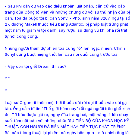
- Sau khi căn cứ vào các điều khoản luật pháp, căn cứ vào cáo
trang của Công tố viện và những chứng cứ với sự thú nhận của bị
can. Toà đã buộc tội bị can Sonyl - Pho, sinh năm 3267, ngụ tại số
27, đường Maxell thuộc tiểu bang Atlantic, bị pháp luật trừng phạt
một năm tù giam vì tội danh: say rượu, sử dụng vũ khí phá rối trật
tự nơi công cộng.
Những người tham dự phiên toà cùng "ồ" lên ngạc nhiên. Chính
Sonyl cũng buột miệng thốt lên câu nói cuối cùng trước toà:
- Vậy còn tội giết Dream thì sao?
* *
*
Luật sư Organ rít thêm một hơi thuốc dài rồi dụi thuốc vào cái gạt
tàn. Ông cầm tờ tin "Thế giới hôm nay" rồi ngả người trên ghế xích
đu. Tờ báo được giở ra, ngay đầu trang hai, một hàng tít lớn chạy
suốt tám cột báo với những chữ: "SỰ TIẾN BỘ CỦA KHOA HỌC KỸ
THUẬT: CON NGƯỜI ĐÃ BIẾN MẤT HAY TIẾP TỤC PHÁT TRIỂN?"
Bài báo tường thuật lại phiên toà ngày hôm qua - mà chính ông là