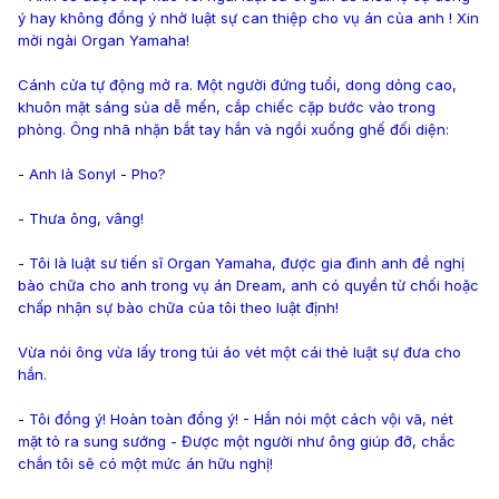
ý hay không đồng ý nhờ luật sự can thiệp cho vụ án của anh ! Xin
mời ngài Organ Yamaha!
Cánh cửa tự động mở ra. Một người đứng tuổi, dong dỏng cao,
khuôn mặt sáng sủa dễ mến, cắp chiếc cặp bước vào trong
phòng. Ông nhã nhặn bắt tay hắn và ngồi xuống ghế đối diện:
- Anh là Sonyl - Pho?
- Thưa ông, vâng!
- Tôi là luật sư tiến sĩ Organ Yamaha, được gia đình anh đề nghị
bào chữa cho anh trong vụ án Dream, anh có quyền từ chối hoặc
chấp nhận sự bào chữa của tôi theo luật định!
Vừa nói ông vừa lấy trong túi áo vét một cái thẻ luật sự đưa cho
hắn.
- Tôi đồng ý! Hoàn toàn đồng ý! - Hắn nói một cách vội vã, nét
mặt tỏ ra sung sướng - Được một người như ông giúp đỡ, chắc
chắn tôi sẽ có một mức án hữu nghị!