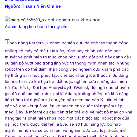
Nguồn: Thanh Niên Online
Adam đang tiến hành thí nghiệm...
T
heo hãng Reuters, 2 nhóm nghiên cứu đã chế tạo thành công
những cỗ máy có thể tự lý luận, trình bày chính xác các học
thuyết và phát hiện tri thức khoa học. Bước đột phá này đánh dấu
sự tiến bộ vượt bậc trong lĩnh vực trí thông minh nhân tạo. Những
robot trên có thể đảm nhận công việc nghiên cứu khám phá các
hệ thống sinh học phức tạp, chế tạo những loại thuốc mới, dựng
lên mô hình về khí hậu trái đất hoặc nghiên cứu những dải thiên
hà. Cụ thể, tại Đại học Aberystwyth (Wales), đội ngũ các chuyên
gia đã chế tạo một robot gọi là Adam, không những có khả năng
tiến hành thí nghiệm sự chuyển hóa men mà còn lý luận chính
xác về các kết quả và lên kế hoạch cho cuộc thí nghiệm tiếp
theo. Đây là một thí dụ đầu tiên trên thế giới về một bộ máy có khả
năng tạo ra phát hiện khoa học một cách độc lập. Robot mới của
đại học trên, được đặt tên là Eve, sẽ sở hữu năng lực bộ não
mạnh mẽ hơn và sẽ có nhiệm vụ nghiên cứu các loại thuốc mới.
Công trình nghiên cứu của Đại học Aberystwyth được trình làng