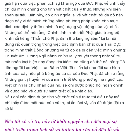
giới hạn của việc phân tích sự khai ngộ của Đức Phật về tính thấy
chỉ đủ minh chứng cho tính vật chất của ý thức. Nhưng khi biên
soan lại tiểu luận này, do định nghĩa lại về vật chất, tôi đã bỏ hẳn
đoạn này vì đã minh chứng bằng phương pháp khác cho mục
đích xác định ý thức chính là một dạng vận động của vật chất.
Nhưng có thể nói rằng: Chính tính minh triết Phật giáo trong bộ
kinh nổi tiếng "Thần chú Phật đỉnh thủ lăng nghiêm" lại là nội
dung rất quan trọng trong việc xác định bản chất của Thái Cực
trong minh triết Đông phương và từ đó đã đi đến việc minh chứng:
Thuyết Âm Dương Ngũ hành chính là lý thuyết thống nhất vũ trụ
mà nhân loại hiện nay đang tìm kiếm. Và cũng có thể nói rằng: Tổ
tiên người Lạc Việt - tức Bách Việt đã di ấn lại cho đời sau hình
ảnh của cây nêu phủ bóng áo cà sa của Đức Phật đã chỉ ra rằng:
Những giá trị huyền vĩ của minh triết Đông phương mà người Lạc
Việt chính là chủ nhân của nó, sẽ chỉ được phục hồi hoàn chỉnh
và được bảo vệ dưới sự minh triết của Phật giáo.
Nếu chỉ xác định được tính vật chất của ý thức thì điều này mới
chỉ thấy được một nửa của vũ trụ bí ẩn. Bởi vì, vấn đề được đặt ra
sẽ là:
Nếu tất cả vũ trụ này từ khởi nguyên cho đến mọi sự
phát triển trong lịch sử và tương lai của nó đều là vật