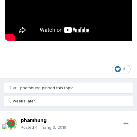
3
7 yr
phamhung
pinned this topic
3 weeks later...
phamhung
Posted
4 Tháng 3, 2019