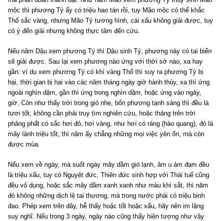
mộc thì phương Tý ấy có triệu hao tán rồi, tuy Mão mộc có thể khắc
Thổ sắc vàng, nhưng Mão Tý tương hình, cái xấu không giải được, tuy
có ý đến giải nhưng không thực tâm đến cứu.
Nếu năm Dậu xem phương Tý thì Dậu sinh Tý, phương này có tai biến
sẽ giải được. Sau lại xem phương nào ứng với thời sở nào, xa hay
gần: ví dụ xem phương Tý có khí vàng Thổ thì suy ra phương Tý bị
hại, thời gian bị hại vào các năm tháng ngày giờ hành thủy, xa thì ứng
ngoài nghìn dặm, gần thì ứng trong nghìn dặm, hoặc ứng vào ngày,
giờ. Còn như thấy trời trong gió nhẹ, bốn phương tạnh sáng thì đều là
tươi tốt, không cần phải truy tìm nghiên cứu, hoặc thảng trên trời
phảng phất có sắc hơi đỏ, hơi vàng, như hơi có ráng (hào quang), đó là
mây lành triệu tốt, thì năm ấy chẳng những mọi việc yên ổn, mà còn
được mùa.
Nếu xem về ngày, mà suốt ngày mây dầm gió lạnh, âm u ảm đạm đều
là triệu xấu, tuy có Nguyệt đức, Thiên đức sinh hợp với Thái tuế cũng
đều vô dụng, hoặc sắc mây dầm xanh xanh như màu khí sắt, thì năm
đó không những dịch lệ tai thương, mà trong nước phải có triệu binh
đao. Phép xem trên đây, hễ thấy hoặc tốt hoặc xấu, hãy nên im lặng
suy nghĩ. Nếu trong 3 ngày, ngày nào cũng thấy hiện tượng như vậy