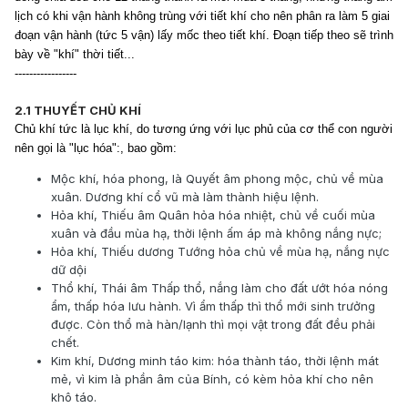
lịch có khi vận hành không trùng với tiết khí cho nên phân ra làm 5 giai
đoạn vận hành (tức 5 vận) lấy mốc theo tiết khí. Đoạn tiếp theo sẽ trình
bày về "khí" thời tiết...
-----------------
2.1 THUYẾT CHỦ KHÍ
Chủ khí tức là lục khí, do tương ứng với lục phủ của cơ thể con người
nên gọi là "lục hóa":, bao gồm:
Mộc khí, hóa phong, là Quyết âm phong mộc, chủ về mùa
xuân. Dương khí cổ vũ mà làm thành hiệu lệnh.
Hỏa khí, Thiếu âm Quân hỏa hóa nhiệt, chủ về cuối mùa
xuân và đầu mùa hạ, thời lệnh ấm áp mà không nắng nực;
Hỏa khí, Thiếu dương Tướng hỏa chủ về mùa hạ, nắng nực
dữ dội
Thổ khí, Thái âm Thấp thổ, nắng làm cho đất ướt hóa nóng
ẩm, thấp hóa lưu hành. Vì ẩm thấp thì thổ mới sinh trưởng
được. Còn thổ mà hàn/lạnh thì mọi vật trong đất đều phải
chết.
Kim khí, Dương minh táo kim: hóa thành táo, thời lệnh mát
mẻ, vì kim là phần âm của Bính, có kèm hỏa khí cho nên
khô táo.