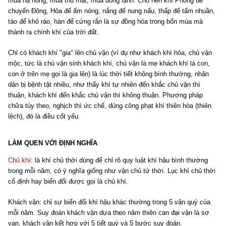
mùa hạ nóng, mùa thu mát, mùa đông lạnh. Cho nên khí Phong để
chuyển Đông, Hỏa để ấm nóng, nắng để nung nấu, thấp để tẩm nhuần,
táo để khô ráo, hàn để cứng rắn là sự đồng hóa trong bốn mùa mà
thành ra chính khí của trời đất.
Chỉ có khách khí "gia" lên chủ vận (ví dụ như khách khí hỏa, chủ vận
mộc, tức là chủ vận sinh khách khí, chủ vận là mẹ khách khí là con,
con ở trên mẹ gọi là gia lên) là lúc thời tiết không bình thường, nhân
dân bị bệnh tật nhiều, như thấy khí tự nhiên đến khắc chủ vận thì
thuận, khách khí đến khắc chủ vận thì không thuận. Phương pháp
chữa tùy theo, nghịch thì ức chế, dùng công phạt khí thiên hòa (thiên
lệch), đó là điều cốt yếu.
LÀM QUEN VỚI ĐỊNH NGHĨA
Chủ khí
: là khí chủ thời dùng để chỉ rõ quy luật khí hậu bình thường
trong mỗi năm, có ý nghĩa giống như vận chủ tứ thời. Lục khí chủ thời
cố định hay biến đổi được gọi là chủ khí.
Khách vận: chỉ sự biến đổi khí hậu khác thường trong 5 vận quý của
mỗi năm. Suy đoán khách vận dựa theo năm thiên can đại vận là sơ
vạn, khách vận kết hợp với 5 tiết quý và 5 bước suy đoán.