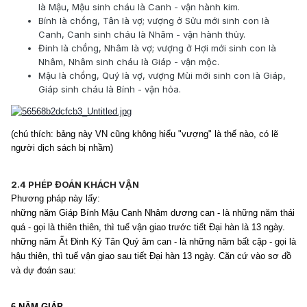
là Mậu, Mậu sinh cháu là Canh - vận hành kim.
Bính là chồng, Tân là vợ; vượng ở Sửu mới sinh con là
Canh, Canh sinh cháu là Nhâm - vận hành thủy.
Đinh là chồng, Nhâm là vợ; vượng ở Hợi mới sinh con là
Nhâm, Nhâm sinh cháu là Giáp - vận mộc.
Mậu là chồng, Quý là vợ, vượng Mùi mới sinh con là Giáp,
Giáp sinh cháu là Bính - vận hỏa.
(chú thích: bảng này VN cũng không hiểu "vượng" là thế nào, có lẽ
người dịch sách bị nhầm)
2.4 PHÉP ĐOÁN KHÁCH VẬN
Phương pháp này lấy:
những năm Giáp Bính Mậu Canh Nhâm dương can - là những năm thái
quá - gọi là thiên thiên, thì tuế vận giao trước tiết Đại hàn là 13 ngày.
những năm Ất Đinh Kỷ Tân Quý âm can - là những năm bất cập - gọi là
hậu thiên, thì tuế vận giao sau tiết Đại hàn 13 ngày. Căn cứ vào sơ đồ
và dự đoán sau:
6 NĂM GIÁP