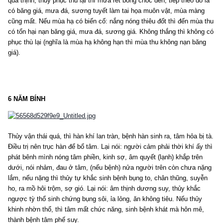
quá thịnh, thủy phục thù lại thì mưa rét bỗng chốc đến, tiếp theo đó là
có băng giá, mưa đá, sương tuyết làm tai họa muôn vật, mùa màng
cũng mất. Nếu mùa hạ có biến cố: nắng nóng thiêu đốt thì đến mùa thu
có tổn hại nạn băng giá, mưa đá, sương giá. Không thắng thì không có
phục thù lại (nghĩa là mùa hạ không hạn thì mùa thu không nạn băng
giá).
6 NĂM BÍNH
Thủy vận thái quá, thì hàn khí lan tràn, bệnh hàn sinh ra, tâm hỏa bị tà.
Điều trị nên trục hàn để bổ tâm. Lại nói: người cảm phải thời khí ấy thì
phát bênh mình nóng tâm phiền, kinh sợ, âm quyết (lạnh) khắp trên
dưới, nói nhảm, đau ở tâm, (nếu bệnh) nửa người trên còn chưa nặng
lắm, nếu nặng thì thủy tự khắc sinh bệnh bụng to, chân thũng, suyễn
ho, ra mồ hôi trộm, sợ gió. Lại nói: âm thịnh dương suy, thủy khắc
ngược tỳ thổ sinh chứng bụng sôi, ỉa lỏng, ăn không tiêu. Nếu thủy
khinh nhờn thổ, thì tâm mất chức năng, sinh bệnh khát mà hôn mê,
thành bệnh tâm phế suy.