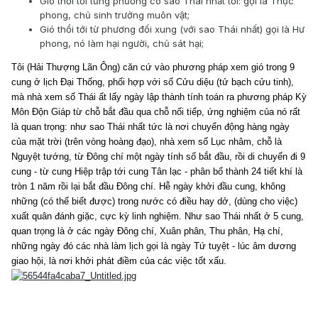
Gió thổi tới từng phương có sao Thái nhất tới: gọi là Thực
phong, chủ sinh trưởng muôn vật;
Gió thổi tới từ phương đối xung (với sao Thái nhất) gọi là Hư
phong, nó làm hại người, chủ sát hại;
Tôi (Hải Thượng Lãn Ông) căn cứ vào phương pháp xem gió trong 9
cung ở lịch Đại Thống, phối hợp với số Cửu diệu (tử bạch cửu tinh),
mà nhà xem số Thái ất lấy ngày lập thành tính toán ra phương pháp Kỳ
Môn Độn Giáp từ chỗ bắt đầu qua chỗ nối tiếp, ứng nghiệm của nó rất
là quan trọng: như sao Thái nhất tức là nơi chuyển động hàng ngày
của mặt trời (trên vòng hoàng đạo), nhà xem số Lục nhâm, chỗ là
Nguyệt tướng, từ Đông chí một ngày tính số bắt đầu, rồi di chuyển đi 9
cung - từ cung Hiệp trập tới cung Tân lạc - phân bố thành 24 tiết khí là
tròn 1 năm rồi lại bắt đầu Đông chí. Hễ ngày khởi đầu cung, không
những (có thể biết được) trong nước có điều hay dở, (dùng cho việc)
xuất quân đánh giặc, cực kỳ linh nghiệm. Như sao Thái nhất ở 5 cung,
quan trọng là ở các ngày Đông chí, Xuân phân, Thu phân, Hạ chí,
những ngày đó các nhà làm lịch gọi là ngày Tứ tuyệt - lúc âm dương
giao hội, là nơi khởi phát điềm của các việc tốt xấu.