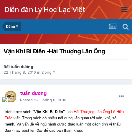
Diễn đàn Lý Học Lạc Việt
Đông Y
Vận Khí Bí Điển -Hải Thượng Lãn Ông
Bởi
tuấn dương
22 Tháng 8, 2016
in
Đông Y
tuấn dương
Posted
22 Tháng 8, 2016
trích lược sách
"Vận Khí Bí Điển"
- do
Hải Thượng Lãn Ông Lê Hữu
Trác
viết. Trong sách có nhiều nội dung liên quan tới vận, khí, số
mệnh. Và vấn đề về ngũ hành được thảo luận một cách tinh vi thấu
đáo - nay post lên đây để các bạn tham khảo.