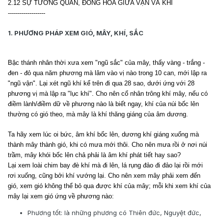
2.12 SỰ TƯƠNG QUAN, ĐỒNG HÓA GIỮA VẬN VÀ KHÍ
-------------------
1. PHƯƠNG PHÁP XEM GIÓ, MÂY, KHÍ, SẮC
Bậc thánh nhân thời xưa xem "ngũ sắc" của mây, thấy vàng - trắng -
đen - đỏ qua năm phương mà lâm vào vị nào trong 10 can, mới lập ra
"ngũ vận". Lại xét ngũ khí kể trên đi qua 28 sao, dưới ứng với 28
phương vị mà lập ra "lục khí". Cho nên cổ nhân trông khí mây, nếu có
điềm lành/điềm dữ về phương nào là biết ngay, khí của núi bốc lên
thường có gió theo, mà mây là khí thăng giáng của âm dương.
Ta hãy xem lúc oi bức, âm khí bốc lên, dương khí giáng xuống mà
thành mây thành gió, khi có mưa mới thôi. Cho nên mưa rồi ở nơi núi
trầm, mây khói bốc lên chả phải là âm khí phát tiết hay sao?
Lại xem loài chim bay đè khí mà đi lên, lá rụng đảo đi đảo lại rồi mới
rơi xuống, cũng bởi khí vướng lại. Cho nên xem mây phải xem đến
gió, xem gió không thể bỏ qua được khí của mây; mỗi khi xem khí của
mây lại xem gió ứng về phương nào:
Phương tốt: là những phương có Thiên đức, Nguyệt đức,