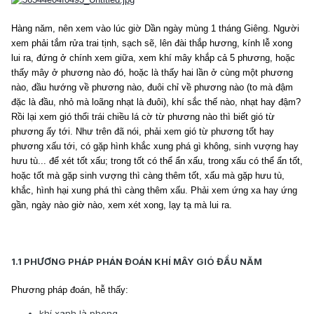
Hàng năm, nên xem vào lúc giờ Dần ngày mùng 1 tháng Giêng. Người
xem phải tắm rửa trai tịnh, sạch sẽ, lên đài thắp hương, kính lễ xong
lui ra, đứng ở chính xem giữa, xem khí mây khắp cả 5 phương, hoặc
thấy mây ở phương nào đó, hoặc là thấy hai lần ở cùng một phương
nào, đầu hướng về phương nào, đuôi chỉ về phương nào (to mà đậm
đặc là đầu, nhỏ mà loãng nhạt là đuôi), khí sắc thế nào, nhạt hay đậm?
Rồi lại xem gió thổi trái chiều lá cờ từ phương nào thì biết gió từ
phương ấy tới. Như trên đã nói, phải xem gió từ phương tốt hay
phương xấu tới, có gặp hình khắc xung phá gì không, sinh vượng hay
hưu tù... để xét tốt xấu; trong tốt có thể ẩn xấu, trong xấu có thể ẩn tốt,
hoặc tốt mà gặp sinh vượng thì càng thêm tốt, xấu mà gặp hưu tù,
khắc, hình hại xung phá thì càng thêm xấu. Phải xem ứng xa hay ứng
gần, ngày nào giờ nào, xem xét xong, lạy tạ mà lui ra.
1.1 PHƯƠNG PHÁP PHÁN ĐOÁN KHÍ MÂY GIÓ ĐẦU NĂM
Phương pháp đoán, hễ thấy:
khí xanh là phong