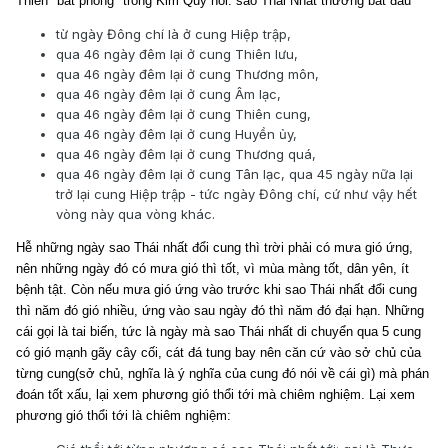
Thiên "bát phong" trong Kim Quỹ nói: sao Thái Nhất thường bắt đầu
từ ngày Đông chí là ở cung Hiệp trập,
qua 46 ngày đêm lại ở cung Thiên lưu,
qua 46 ngày đêm lại ở cung Thương môn,
qua 46 ngày đêm lại ở cung Âm lạc,
qua 46 ngày đêm lại ở cung Thiên cung,
qua 46 ngày đêm lại ở cung Huyền ủy,
qua 46 ngày đêm lại ở cung Thương quá,
qua 46 ngày đêm lại ở cung Tân lạc, qua 45 ngày nữa lại
trở lại cung Hiệp trập - tức ngày Đông chí, cứ như vậy hết
vòng này qua vòng khác.
Hễ những ngày sao Thái nhất đổi cung thì trời phải có mưa gió ứng,
nên những ngày đó có mưa gió thì tốt, vì mùa màng tốt, dân yên, ít
bệnh tật. Còn nếu mưa gió ứng vào trước khi sao Thái nhất đổi cung
thì năm đó gió nhiều, ứng vào sau ngày đó thì năm đó đại hạn. Những
cái gọi là tai biến, tức là ngày mà sao Thái nhất di chuyển qua 5 cung
có gió mạnh gãy cây cối, cát đá tung bay nên căn cứ vào sở chủ của
từng cung(sở chủ, nghĩa là ý nghĩa của cung đó nói về cái gì) mà phán
đoán tốt xấu, lại xem phương gió thổi tới mà chiêm nghiệm. Lại xem
phương gió thổi tới là chiêm nghiệm: