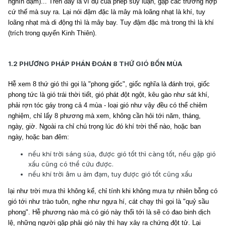
nghìn dặm)... Trên đây là ví dụ của phép suy luận, gặp các trường hợp
cứ thế mà suy ra. Lại nói đậm đặc là mây mà loãng nhạt là khí, tuy
loãng nhạt mà di động thì là mây bay. Tuy đậm đặc mà trong thì là khí
(trích trong quyển Kinh Thiên).
1.2 PHƯƠNG PHÁP PHÁN ĐOÁN 8 THỨ GIÓ BỐN MÙA
Hễ xem 8 thứ gió thì gọi là "phong giốc", giốc nghĩa là đánh trọi, giốc
phong tức là gió trái thời tiết, gió phát đột ngột, kêu gào như sát khí,
phải rợn tóc gáy trong cả 4 mùa - loại gió như vậy đều có thể chiêm
nghiệm, chỉ lấy 8 phương mà xem, không cần hỏi tới năm, tháng,
ngày, giờ. Ngoài ra chỉ chú trọng lúc đó khí trời thế nào, hoặc ban
ngày, hoặc ban đêm:
nếu khí trời sáng sủa, được gió tốt thì càng tốt, nếu gặp gió
xấu cũng có thể cứu được.
nếu khí trời âm u ảm đạm, tuy được gió tốt cũng xấu
lại như trời mưa thì không kể, chỉ tính khi không mưa tự nhiên bỗng có
gió tới như trào tuôn, nghe như ngựa hí, cát chạy thì gọi là "quỷ sầu
phong". Hễ phương nào mà có gió này thổi tới là sẽ có đao binh dịch
lệ, những người gặp phải gió này thì hay xảy ra chứng đột tử. Lại