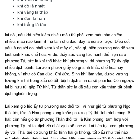
khí đỏ là nhiệt
khí vàng là thấp
khí đen là hàn
khí trắng là táo
lại nói, nếu khí hiện kiêm nhiều màu thì phải xem màu nào chiếm
nhiều, màu nào kiêm ít mà làm chủ đạo, đây là nói sơ lược. Điều cốt
yếu là người coi phải xem khí mây gì, sắc gì, hiện phương nào để xem
biết sinh khắc chế hóa, ví dụ: thấy sắc vàng tức hành thổ hiện ra ở
phương Tý, tức là khí thổ khắc khí phương vị thì phương Tý ấy gặp
nhiều dịch bệnh. Lại xem phương ấy có gì sinh khắc chế hóa hay
không, ví như có Can đức, Chi đức, Sinh khí lâm vào, được vượng
tướng khí thì trong xấu có tốt, bệnh dịch sinh ra sẽ phải lui. Còn ngược
lại bị hưu tù, gặp Tử khí, Tử thần tức là đã xấu còn xấu thêm tất bệnh
dịch nghiêm trọng.
Lại xem gió lúc ấy từ phương nào thổi tới, ví như gió từ phương Ngọ
thổi tới, tức là Hỏa phong xung khắc phương Tý thì tình hình càng tệ
hại; còn nếu gió từ phương Thân thổi tới là Kim phong, tam hợp với
phương Tý thì tai dịch đó nhất định sẽ nhẹ đi. Lại tiếp tục xem phương
ấy với Thái tuế có xung khắc hình hại gì không, tốt xấu như thế nào
mà phán đoán thành bại. Như năm Mão xem phương Tý thủy sinh Mão