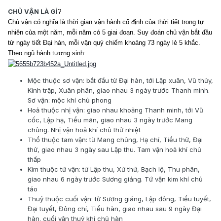
CHỦ VẬN LÀ GÌ
?
Chủ vận có nghĩa là thời gian vận hành cố định của thời tiết trong tự
nhiên của một năm, mỗi năm có 5 giai đoạn. Suy đoán chủ vận bắt đầu
từ ngày tiết Đại hàn, mỗi vận quý chiếm khoảng 73 ngày lẻ 5 khắc.
Theo ngũ hành tương sinh:
Mộc thuộc sơ vận: bắt đầu từ Đại hàn, tới Lập xuân, Vũ thủy,
Kinh trập, Xuân phân, giao nhau 3 ngày trước Thanh minh.
Sơ vận: mộc khí chủ phong
Hoả thuộc nhị vận: giao nhau khoảng Thanh minh, tới Vũ
cốc, Lập hạ, Tiểu mãn, giao nhau 3 ngày trước Mang
chủng. Nhị vận hoả khí chủ thử nhiệt
Thổ thuộc tam vận: từ Mang chủng, Hạ chí, Tiểu thử, Đại
thử, giao nhau 3 ngày sau Lập thu. Tam vận hoả khí chủ
thấp
Kim thuộc tứ vận: từ Lập thu, Xử thử, Bạch lộ, Thu phân,
giao nhau 6 ngày trước Sương giáng. Tứ vận kim khí chủ
táo
Thuỷ thuộc cuối vận: từ Sương giáng, Lập đông, Tiểu tuyết,
Đại tuyết, Đông chí, Tiểu hàn, giao nhau sau 9 ngày Đại
hàn. cuối vận thuỷ khí chủ hàn