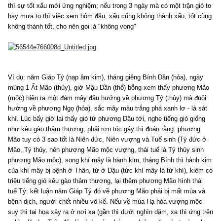
thì sự tốt xấu mới ứng nghiệm; nếu trong 3 ngày mà có một trận gió to
hay mưa to thì việc xem hôm đầu, xấu cũng không thành xấu, tốt cũng
không thành tốt, cho nên gọi là "không vong"
Ví dụ: năm Giáp Tý (nạp âm kim), tháng giêng Bính Dần (hỏa), ngày
mùng 1 Ất Mão (thủy), giờ Mậu Dần (thổ) bỗng xem thấy phương Mão
(mộc) hiện ra một đám mây đầu hướng về phương Tý (thủy) mà đuôi
hướng về phương Ngọ (hỏa), sắc mây màu trắng phá xanh lơ - là sát
khí. Lúc bấy giờ lại thấy gió từ phương Dậu tới, nghe tiếng gió giống
như kêu gào thảm thương, phải rợn tóc gáy thì đoán rằng: phương
Mão tuy có 3 sao tốt là Niên đức, Niên vượng và Tuế sinh (Tý đức ở
Mão, Tý thủy, nên phương Mão mộc vượng, thái tuế là Tý thủy sinh
phương Mão mộc), song khí mây là hành kim, tháng Bính thì hành kim
của khí mây bị bệnh ở Thân, tử ở Dậu (tức khí mây là tử khí), kiêm có
triệu tiếng gió kêu gào thảm thương, lại thêm phương Mão hình thái
tuế Tý: kết luận năm Giáp Tý đó về phương Mão phải bị mất mùa và
bệnh dịch, người chết nhiều vô kể. Nếu về mùa Hạ hỏa vượng mộc
suy thì tai họa xảy ra ở nơi xa (gần thì dưới nghìn dặm, xa thì ứng trên