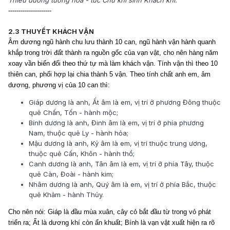
---------------------
2.3 THUYẾT KHÁCH VẬN
Âm dương ngũ hành chu lưu thành 10 can, ngũ hành vận hành quanh
khắp trong trời đất thành ra nguồn gốc của vạn vật, cho nên hàng năm
xoay vần biến đổi theo thứ tự mà làm khách vận. Tính vận thì theo 10
thiên can, phối hợp lại chia thành 5 vận. Theo tính chất anh em, âm
dương, phương vị của 10 can thì:
Giáp dương là anh, Ất âm là em, vị trí ở phương Đông thuộc
quẻ Chấn, Tốn - hành mộc;
Bính dương là anh, Đinh âm là em, vị trí ở phía phương
Nam, thuộc quẻ Ly - hành hỏa;
Mậu dương là anh, Kỷ âm là em, vị trí thuộc trung ương,
thuộc quẻ Cấn, Khôn - hành thổ;
Canh dương là anh, Tân âm là em, vị trí ở phía Tây, thuộc
quẻ Càn, Đoài - hành kim;
Nhâm dương là anh, Quý âm là em, vị trí ở phía Bắc, thuộc
quẻ Khảm - hành Thủy.
Cho nên nói: Giáp là đầu mùa xuân, cây cỏ bắt đầu từ trong vỏ phát
triển ra; Ất là dương khí còn ẩn khuất; Bính là vạn vật xuất hiện ra rõ