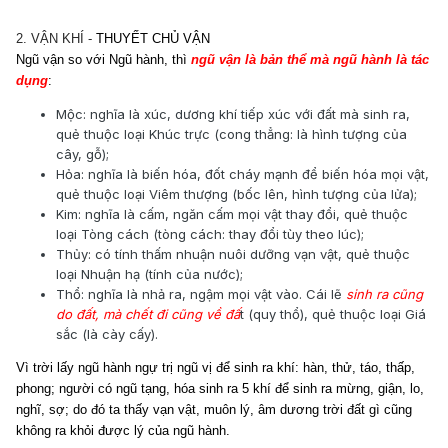
2. VẬN KHÍ -
THUYẾT CHỦ VẬN
Ngũ vận so với Ngũ hành, thì
ngũ vận là bản thể mà ngũ hành là tác
dụng
:
Mộc: nghĩa là xúc, dương khí tiếp xúc với đất mà sinh ra,
quẻ thuộc loại Khúc trực (cong thẳng: là hình tượng của
cây, gỗ);
Hỏa: nghĩa là biến hóa, đốt cháy mạnh để biến hóa mọi vật,
quẻ thuộc loại Viêm thượng (bốc lên, hình tượng của lửa);
Kim: nghĩa là cấm, ngăn cấm mọi vật thay đổi, quẻ thuộc
loại Tòng cách (tòng cách: thay đổi tùy theo lúc);
Thủy: có tính thấm nhuận nuôi dưỡng vạn vật, quẻ thuộc
loại Nhuận hạ (tính của nước);
Thổ: nghĩa là nhả ra, ngậm mọi vật vào. Cái lẽ
sinh ra cũng
do đất, mà chết đi cũng về đấ
t (quy thổ), quẻ thuộc loại Giá
sắc (là cày cấy).
Vì trời lấy ngũ hành ngự trị ngũ vị để sinh ra khí: hàn, thử, táo, thấp,
phong; người có ngũ tạng, hóa sinh ra 5 khí để sinh ra mừng, giận, lo,
nghĩ, sợ; do đó ta thấy vạn vật, muôn lý, âm dương trời đất gì cũng
không ra khỏi được lý của ngũ hành.