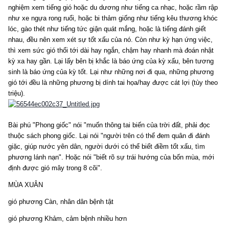
nghiệm xem tiếng gió hoặc du dương như tiếng ca nhạc, hoặc rầm rập
như xe ngựa rong ruổi, hoặc bi thảm giống như tiếng kêu thương khóc
lóc, gào thét như tiếng tức giận quát mắng, hoặc là tiếng đánh giết
nhau, đều nên xem xét sự tốt xấu của nó. Còn như kỳ hạn ứng việc,
thì xem sức gió thổi tới dài hay ngắn, chậm hay nhanh mà đoán nhật
kỳ xa hay gần. Lại lấy bên bị khắc là báo ứng của kỳ xấu, bên tương
sinh là báo ứng của kỳ tốt. Lại như những nơi đi qua, những phương
gió tới đều là những phương bị dính tai họa/hay được cát lợi (tùy theo
triệu).
Bài phú "Phong giốc" nói "muốn thông tai biến của trời đất, phải đọc
thuộc sách phong giốc. Lại nói "người trên có thể đem quân đi đánh
giặc, giúp nước yên dân, người dưới có thể biết điềm tốt xấu, tìm
phương lánh nạn". Hoặc nói "biết rõ sự trái hướng của bốn mùa, mới
định được gió mây trong 8 cõi".
MÙA XUÂN
gió phương Càn, nhân dân bệnh tật
gió phương Khảm, cảm bệnh nhiều hơn