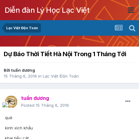
Diễn đàn Lý Học Lạc Việt
Lạc Việt Độn Toán
Dự Báo Thời Tiết Hà Nội Trong 1 Tháng Tới
Bởi
tuấn dương
15 Tháng 6, 2016
in
Lạc Việt Độn Toán
tuấn dương
Posted
15 Tháng 6, 2016
quẻ
kinh xích khẩu
khai tiểu cát