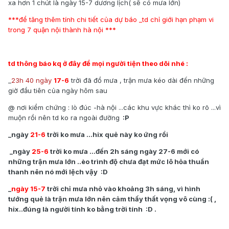
xa hơn 1 chút là ngày 15-7 dương lịch( sẽ có mưa lớn)
***để tăng thêm tính chi tiết của dự báo _td chỉ giới hạn phạm vi
trong 7 quận nội thành hà nội ***
td thông báo kq ở đây để mọi người tiện theo dõi nhé :
_
23h 40 ngày
17-6
trời đã đổ mưa , trận mưa kéo dài đến những
giờ đầu tiên của ngày hôm sau
@ nơi kiểm chứng : lò đúc -hà nội ...các khu vực khác thì ko rõ ...vì
muộn rồi nên td ko ra ngoài đường
:P
_ngày
21-6
trời ko mưa ...hix quẻ này ko ứng rồi
_ngày
25-6
trời ko mưa ...đến 2h sáng ngày 27-6 mới có
những trận mưa lớn ..èo trình độ chưa đạt mức lô hỏa thuần
thanh nên nó mới lệch vậy :D
_
ngày 15-7
trời chỉ mưa nhỏ vào khoảng 3h sáng, vì hình
tướng quẻ là trận mưa lớn nên cảm thấy thất vọng vô cùng :( ,
hix..đúng là người tính ko bằng trời tính :D
.