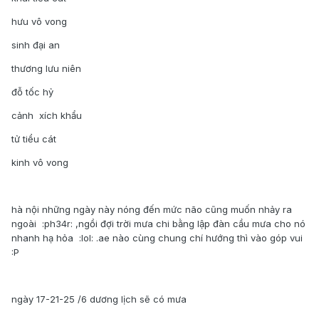
hưu vô vong
sinh đại an
thương lưu niên
đỗ tốc hỷ
cảnh xích khẩu
tử tiểu cát
kinh vô vong
hà nội những ngày này nóng đến mức não cũng muốn nhảy ra
ngoài :ph34r: ,ngồi đợi trời mưa chi bằng lập đàn cầu mưa cho nó
nhanh hạ hỏa :lol: .ae nào cùng chung chí hướng thì vào góp vui
:P
ngày 17-21-25 /6 dương lịch sẽ có mưa