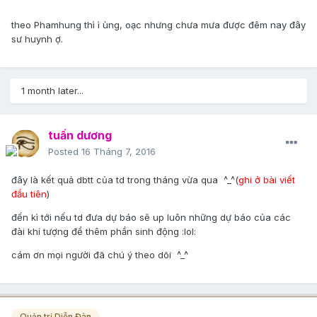
theo Phamhung thì ì ùng, oạc nhưng chưa mưa được đêm nay đây
sư huynh ợ.
1 month later...
tuấn dương
Posted
16 Tháng 7, 2016
đây là kết quả dbtt của td trong tháng vừa qua ^_^(
ghi ở bài viết
đầu tiên
)
đến kì tới nếu td đưa dự báo sẽ up luôn những dự báo của các
đài khí tượng để thêm phần sinh động :lol:
cám ơn mọi người đã chú ý theo dõi ^_^
Quản trị Diễn Đàn