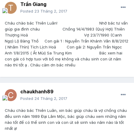
Trần Giang
Posted
23 Tháng 2, 2017
Cháu chào bác Thiên Luân! Nhờ bác tư vấn
giúp gia đình cháu Chồng 14/4/1983 (Quý Hợi) Thiên
Thượng Hoả Vợ 23/7/1990 (Canh
Ngọ) Lộ Bàng Thổ Con gái 1 : Nguyễn Trần Khánh Vân 8/8/2012
( Nhâm Thìn) Tích Lịch Hoả Con gái 2: Nguyễn Trần Ngọc
Anh 1/8/2015 ( Ất Mùi) Sa Trung Kim Bác xem hai
con gái có hợp tuoi với bố mẹ không và cháu sinh con út năm
nào thì tốt ạ . Cháu cảm ơn bác nhiều
chaukhanh89
Posted
24 Tháng 2, 2017
Cháu chào bác Thiên Luân, xin bác giúp cháu là vợ chồng cháu
đều sinh năm 1989 Đại Lâm Mộc, bác giúp cháu xem những năm
nào tốt để có thể sinh con và con út sẽ sinh vào năm nào là tốt
nhất ạ!