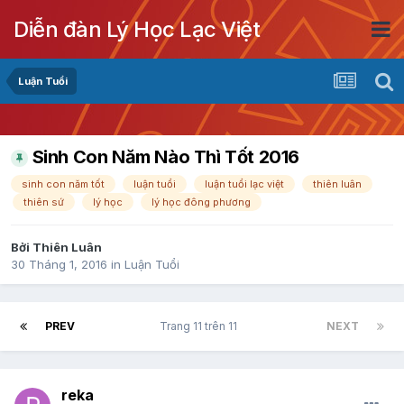
Diễn đàn Lý Học Lạc Việt
Luận Tuổi
Sinh Con Năm Nào Thì Tốt 2016
sinh con năm tốt
luận tuổi
luận tuổi lạc việt
thiên luân
thiên sứ
lý học
lý học đông phương
Bởi
Thiên Luân
30 Tháng 1, 2016
in
Luận Tuổi
PREV
Trang 11 trên 11
NEXT
reka