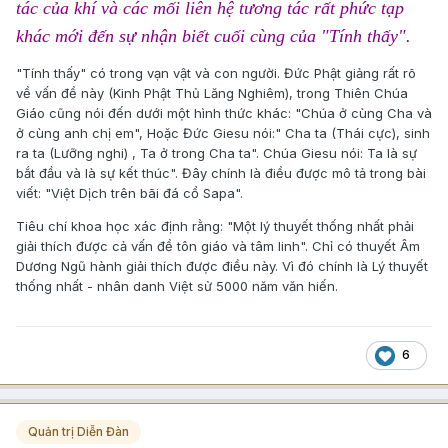
tác của khí và các mối liên hệ tương tác rất phức tạp
khác mới đến sự nhận biết cuối cùng của "Tính thấy".
"Tính thấy" có trong vạn vật và con người. Đức Phật giảng rất rõ
về vấn đề này (Kinh Phật Thủ Lăng Nghiêm), trong Thiên Chúa
Giáo cũng nói đến dưới một hình thức khác: "Chúa ở cùng Cha và
ở cùng anh chị em", Hoặc Đức Giesu nói:" Cha ta (Thái cực), sinh
ra ta (Lưỡng nghi) , Ta ở trong Cha ta". Chúa Giesu nói: Ta là sự
bắt đầu và là sự kết thúc". Đây chính là điều được mô tả trong bài
viết: "Việt Dịch trên bãi đá cổ Sapa".
Tiêu chí khoa học xác định rằng: "Một lý thuyết thống nhất phải
giải thích được cả vấn đề tôn giáo và tâm linh". Chỉ có thuyết Âm
Dương Ngũ hành giải thích được điều này. Vì đó chính là Lý thuyết
thống nhất - nhân danh Việt sử 5000 năm văn hiến.
6
Quản trị Diễn Đàn