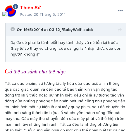
Thiên Sứ
Posted
20 Tháng 5, 2014
On 19/5/2014 at 03:12, 'BabyWolf' said:
Dạ đó có phải là tánh biết hay tánh thấy và nó tồn tại trước
(hay từ vô thuỷ vô chung) của cái gọi là "nhận thức của con
người" không ạ?
C
ó thể so sánh như thế này:
Tất cả các enzim, sư tương tác lý hóa của các axit amin thông
qua các giác quan và đến các tế bào thần kinh vận động tác
động trở lại ý thức hoặc sự nhận biết, đều chỉ là sự tương tác vận
động của những phương tiện nhận biết. Nó cũng như phương tiện
thu hình ảnh một sự kiện là cái máy quay phim, sau đó chuyển tín
hiệu ánh sáng thành tìn hiệu số và chuyển thành sóng đến các
máy thu. Các máy thu chuyển đến các máy phát và thể hiện trên
màn hình tivi những hình ảnh. Tất cả đều là những phương tiện
nhận biết. Cuối cùng vẫn phải có một chủ thể nhận biết tất cả các