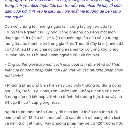
trong tình yêu đích thực. Các bạn trẻ nếu yêu nhau thì hãy tổ chức
đám cưới bởi tình yêu là điều quý giá nhất mà thượng đế ban tặng
con người.
Còn với chúng tôi, những người làm công tác nghiên cứu tại
Trung tâm Nghiên cứu Lý học Đông phương có riêng một môn
được gọi là (Luận tuổi Lạc Việt) chuyên nghiên cứu về sự tương
tác giữa các thành viên trong gia đình. Thực tế đây là một môn đã
có từ rất lâu không phải do tôi nghĩ ra mà tôi có công khôi phục
lai môn này sau rất nhiều năm nghiên cứu và tìm hiểu.
- Ông có thể giới thiệu một cách khái quát tính ưu việt và sự khác
biệt của phương pháp luận tuổi Lạc Việt với các phương pháp chọn
tuổi khác?
-
Phương pháp phổ biến hiện nay các thầy thường áp dụng cung
phi (Càn, Đoài , Ly, Chấn,Tốn, Khảm,Cấn, Khôn) 8 cung của nam -
8 cung của nữ kết hợp với nhau thành 64 trường hợp. Như vậy cứ
64 cặp thì có 1 cặp giống nhau.
Ngoài ra phương pháp Cao ly đồ hình lấy 10 thiên can theo tuổi
nam phối với 12 địa chi theo tuổi nữ sau đó sẽ có bảng phân loại
và định tuổi cát hung. Vậy phương pháp này sẽ cứ 120 trường hợp