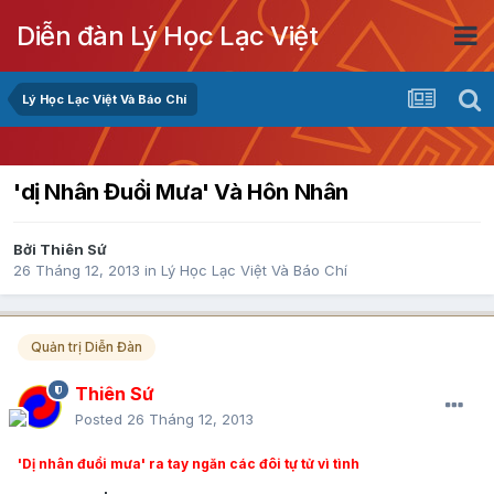
Diễn đàn Lý Học Lạc Việt
Lý Học Lạc Việt Và Báo Chí
'dị Nhân Đuổi Mưa' Và Hôn Nhân
Bởi
Thiên Sứ
26 Tháng 12, 2013
in
Lý Học Lạc Việt Và Báo Chí
Quản trị Diễn Đàn
Thiên Sứ
Posted
26 Tháng 12, 2013
'Dị nhân đuổi mưa' ra tay ngăn các đôi tự tử vì tình