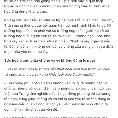
thì sẽ có 1 trường hợp giống nhau. Tỷ lệ như vậy là quá thấp.
Ngoài ra còn một số phương pháp nữa nhưng theo tôi tính khoa
học ứng dụng không cao.
Nhưng với luận tuổi Lạc Việt sẽ lấy cả 3 yếu tố Thiên Can, Địa chi,
Thân mạng thông qua mối quan hệ ngũ hành sinh khắc ta có 60
trường hợp tuổi cha phối với 60 trường hợp tuổi người mẹ và 60
trường hợp tuổi người con út sẽ ra 216.000 trường hợp khác nhau.
Như vậy xác xuất sẽ cao hơn rất nhiều. Chính vì vậy ngay từ đầu
tôi đã nói với anh, không có tuổi vợ chồng xấu trong tình yêu đích
thực, nếu yêu nhau cứ lấy.
Sực hợp, xung giữa chồng và vợ không đáng lo ngại
- Vậy thì theo ông là không cần thiết phải xem tuổi trươc khi cưới
và cũng không có sự xung khắc tuổi giữa 2 con người?
-
Tôi không phủ nhận sự ảnh hưởng về tuổi giữa những cặp vợ
chồng, nhưng với quan điểm và phương pháp trong luận tuổi Lạc
Việt của Trung tâm nghiên cứu lý học đông phương thì sự tương
tác hợp, xung giữa chồng và vợ chỉ là một yếu tố không đáng lo
ngại mà điều quan trọng là tình yêu và chọn năm sinh cho đứa
con mới là mấu chốt của vấn đề.