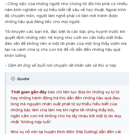
-
Công việc của những người như chúng tôi đòi hỏi phải có nhiều
năm kinh nghiệm và sự hiểu biết rất sâu về học thuật. Ngoài trình
độ chuyên môn, người làm nghề phải có tâm mới tránh được
những hậu quả đáng tiếc cho mọi người.
Tôi khuyên các bạn trẻ, đặc biệt là các bậc phụ huynh trước khi
quyết định những việc hệ trọng như cưới xin cần hiểu biết thấu
đáo vấn đề không nên vì một lời phán của một ông thầy vườn mà
tạo ra cảnh chia ly cho con trẻ để rồi dẫn đến những hậu quả
khôn lường.
- Cảm ơn ông về buổi nói chuyện rất nhân văn và thú vị này.
Quote
Thời gian gần đây
báo chí liên tục đưa tin những vụ tự tử
hay những hành động trả thù dẫn đến những hậu quả đau
lòng mà nguyên nhân xuất phát từ sự thiếu hiểu biết của
những bậc làm cha làm mẹ khi nghe lời những thầy bói,
ngăn cấm con trẻ không cho họ lấy nhau bởi một lý do duy
nhất "không hợp tuổi'.
Như vụ nổ mìn tại huyện Kinh Môn (Hải Dương) dẫn đến cái