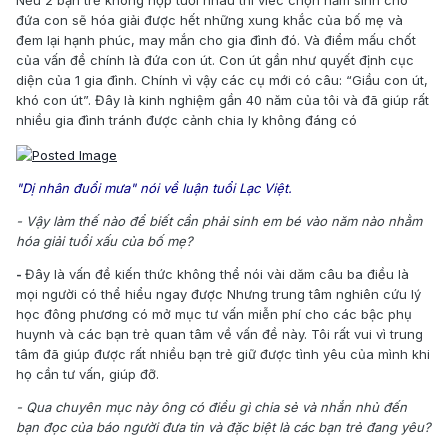
Nếu 2 bạn trẻ không hợp tuổi nhau thì viêc chọn năm sinh cho
đứa con sẽ hóa giải được hết những xung khắc của bố mẹ và
đem lại hạnh phúc, may mắn cho gia đình đó. Và điểm mấu chốt
của vấn đề chính là đứa con út. Con út gần như quyết định cục
diện của 1 gia đình. Chính vì vậy các cụ mới có câu: “Giầu con út,
khó con út”. Đây là kinh nghiệm gần 40 năm của tôi và đã giúp rất
nhiều gia đình tránh được cảnh chia ly không đáng có
"Dị nhân đuổi mưa" nói về luận tuổi Lạc Việt.
- Vậy làm thế nào để biết cần phải sinh em bé vào năm nào nhằm
hóa giải tuổi xấu của bố mẹ?
-
Đây là vấn đề kiến thức không thể nói vài dăm câu ba điều là
mọi người có thể hiểu ngay được Nhưng trung tâm nghiên cứu lý
học đông phương có mở mục tư vấn miễn phí cho các bậc phụ
huynh và các bạn trẻ quan tâm về vấn đề này. Tôi rất vui vì trung
tâm đã giúp được rất nhiều bạn trẻ giữ được tình yêu của mình khi
họ cần tư vấn, giúp đỡ.
- Qua chuyên mục này ông có điều gì chia sẻ và nhắn nhủ đến
bạn đọc của báo người đưa tin và đặc biệt là các bạn trẻ đang yêu?