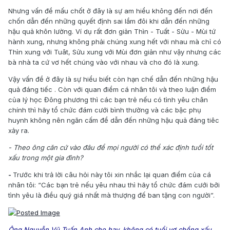
Nhưng vấn đề mấu chốt ở đây là sự am hiểu không đến nơi đến
chốn dẫn đến những quyết định sai lầm đôi khi dẫn đến những
hậu quả khôn lường. Ví dụ rất đơn giản Thìn - Tuất - Sửu - Mùi tứ
hành xung, nhưng không phải chúng xung hết với nhau mà chỉ có
Thìn xung với Tuât, Sửu xung với Mùi đơn giản như vậy nhưng các
bà nhà ta cứ vơ hết chúng vào với nhau và cho đó là xung.
Vậy vấn đề ở đây là sự hiểu biết còn hạn chế dẫn đến những hậu
quả đáng tiếc . Còn với quan điểm cá nhân tôi và theo luận điểm
của lý học Đông phương thì các bạn trẻ nếu có tình yêu chân
chính thì hãy tổ chức đám cưới bình thường và các bậc phụ
huynh không nên ngăn cấm để dẫn đến những hậu quả đáng tiêc
xảy ra.
- Theo ông căn cứ vào đâu để mọi người có thể xác định tuổi tốt
xấu trong một gia đình?
-
Trước khi trả lời câu hỏi này tôi xin nhắc lại quan điểm của cá
nhân tôi: “Các bạn trẻ nếu yêu nhau thì hãy tổ chức đám cưới bởi
tình yêu là điều quý giá nhất mà thượng đế ban tặng con người”.
Ông Nguyễn Vũ Tuấn Anh cho hay, không có tuổi vợ chồng xấu