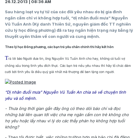
26.12.2013 | 08:36 AM
Sau hàng loạt vụ tự tử của các đôi yêu nhau do bị gia đình
ngăn cấm chỉ vì không hợp tuổi, “dị nhân đuổi mưa” Nguyễn
Vũ Tuấn Anh (Ký danh Thiên Sứ, nguyên giám đốc TT nghiên
cứu lý học đông phương) đã ra tay ngăn hiện trạng này bằng lý
thuyết uyên thâm về con người và cung mệnh.
Theo lý học Đông phương, các bạn trẻ yêu chân chính thì hãy kết hôn
T
rả lời báo Người đưa tin, ông Nguyễn Vũ Tuấn Anh cho hay, không có tuổi vợ
chồng xấu trong tình yêu đích thực. Các bạn trẻ nếu yêu nhau thì hãy tổ chức đám
cưới bởi tình yêu là điều quý giá nhất mà thượng đế ban tặng con người.
“Dị nhân đuổi mưa” Nguyễn Vũ Tuấn An chia sẻ về chuyện tình
yêu và số mệnh.
- Thưa ông thời gian gần đây ông có theo dõi báo chí và đọc
những bài liên quan tới việc cha mẹ ngăn cấm con trẻ không cho
họ yêu hoặc lấy nhau vì lý do các thầy phán họ không hợp tuổi
không?
- Theo tôi được biết, việc những trường hợp mà báo chí đã đăng