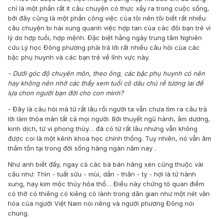
chỉ là một phần rất ít câu chuyện có thực xẩy ra trong cuộc sống,
bởi đây cũng là một phần công việc của tôi nên tôi biết rất nhiều
câu chuyện bi hài xung quanh việc hợp tan của các đôi bạn trẻ vì
lý do hợp tuổi, hợp mệnh. Đặc biệt hằng ngày trung tâm Nghiên
cứu Lý học Đông phương phải trả lời rất nhiều câu hỏi của các
bậc phụ huynh và các bạn trẻ về lĩnh vực này.
- Dưới góc độ chuyên môn, theo ông, các bậc phụ huynh có nên
hay không nên nhờ các thầy xem tuổi cô dâu chú rể tương lai để
lựa chon người bạn đời cho con mình?
- Đây là câu hỏi mà từ rất lâu rồi người ta vẫn chưa tìm ra câu trả
lời làm thỏa mãn tất cả mọi người. Bởi thuyết ngũ hành, âm dương,
kinh dịch, tử vi phong thủy… đã có từ rất lâu nhưng vẫn không
được coi là một kênh khoa học chính thống. Tuy nhiên, nó vẫn âm
thầm tồn tại trong đời sống hàng ngàn năm nay .
Như anh biết đấy, ngay cả các bà bán hãng xén cũng thuộc vài
câu như: Thìn - tuất sửu - mùi, dần - thân - tỵ - hợi là tứ hành
xung, hay kim mộc thủy hỏa thổ… Điều này chứng tỏ quan điểm
có thờ có thiêng có kiêng có lành trong dân gian như một nét văn
hóa của người Việt Nam nói riêng và người phương Đông nói
chung.