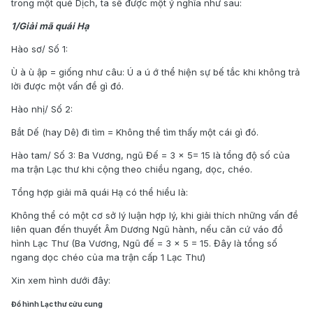
trong một quẻ Dịch, ta sẽ được một ý nghĩa như sau:
1/Giải mã quái Hạ
Hào sơ/ Số 1:
Ù à ù ập = giống như câu: Ú a ú ớ thể hiện sự bế tắc khi không trả
lời được một vấn đề gì đó.
Hào nhị/ Số 2:
Bắt Dế (hay Dê) đi tìm = Không thể tìm thấy một cái gì đó.
Hào tam/ Số 3: Ba Vương, ngũ Đế = 3 x 5= 15 là tổng độ số của
ma trận Lạc thư khi cộng theo chiều ngang, dọc, chéo.
Tổng hợp giải mã quái Hạ có thể hiểu là:
Không thể có một cơ sở lý luận hợp lý, khi giải thích những vấn đề
liên quan đến thuyết Âm Dương Ngũ hành, nếu căn cứ váo đồ
hình Lạc Thư (Ba Vương, Ngũ đế = 3 x 5 = 15. Đây là tổng số
ngang dọc chéo của ma trận cấp 1 Lạc Thư)
Xin xem hình dưới đây:
Đồ hình Lạc thư cửu cung