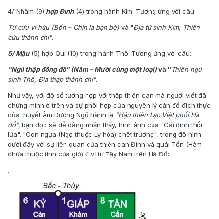
4/ Nhâm (9)
hợp Đinh
(4) trong hành Kim. Tương ứng với câu:
Tứ cửu vi hữu (Bốn – Chín là bạn bè)
và "
Địa tứ sinh Kim, Thiên
cửu thành chi".
5/ Mậu
(5) hợp Quí (10) trong hành Thổ. Tương ứng với câu:
"Ngũ thập đồng đồ" (Năm – Mười cùng một loại)
và "
Thiên ngũ
sinh Thổ, Địa thập thành chi"
.
Như vậy, với độ số tương hợp với thập thiên can mà người viết đã
chứng minh ở trên và sự phối hợp của nguyên lý căn để đích thực
của thuyết Âm Dương Ngũ hành là
"Hậu thiên Lạc Việt phối Hà
đồ",
bạn đọc sẽ dễ dàng nhận thấy, hình ảnh của "Cái đinh thổi
lửa". "Con ngựa (Ngọ thuộc Ly hỏa) chết trương", trong đồ hình
dưới đây với sự liên quan của thiên can Đinh và quái Tốn (Hàm
chứa thuộc tính của gió) ở vị trí Tây Nam trên Hà Đồ:
.