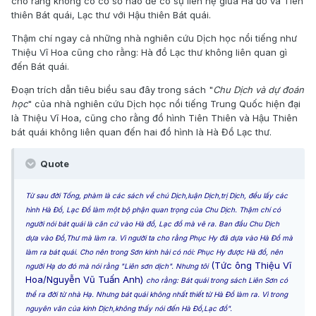
cho rằng không có cơ sở nào để có sự liên hệ giữa Hà đồ và Tiên
thiên Bát quái, Lạc thư với Hậu thiên Bát quái.
Thậm chí ngay cả những nhà nghiên cứu Dịch học nổi tiếng như
Thiệu Vĩ Hoa cũng cho rằng: Hà đồ Lạc thư không liên quan gì
đến Bát quái.
Đoạn trích dẫn tiêu biểu sau đây trong sách "
Chu Dịch và dự đoán
học
" của nhà nghiên cứu Dịch học nổi tiếng Trung Quốc hiện đại
là Thiệu Vĩ Hoa, cũng cho rằng đồ hình Tiên Thiên và Hậu Thiên
bát quái không liên quan đến hai đồ hình là Hà Đồ Lạc thư.
Quote
Từ sau đời Tống, phàm là các sách về chú Dịch,luận Dịch,trị Dịch, đều lấy các
hình Hà Đồ, Lạc Đồ làm một bộ phận quan trọng của Chu Dịch. Thậm chí có
người nói bát quái là căn cứ vào Hà đồ, Lạc đồ mà vẽ ra. Ban đầu Chu Dịch
dựa vào Đồ,Thư mà làm ra. Vì người ta cho rằng Phục Hy đã dựa vào Hà Đồ mà
làm ra bát quái. Cho nên trong Sơn kinh hải có nói: Phục Hy được Hà đồ, nên
(Tức ông Thiệu Vĩ
người Hạ do đó mà nói rằng "Liên sơn dịch". Nhưng tôi
Hoa/Nguyễn Vũ Tuấn Anh)
cho rằng: Bát quái trong sách Liên Sơn có
thể ra đời từ nhà Hạ. Nhưng bát quái không nhất thiết từ Hà Đồ làm ra. Vì trong
nguyên văn của kinh Dịch,không thấy nói đến Hà Đồ,Lạc đồ".