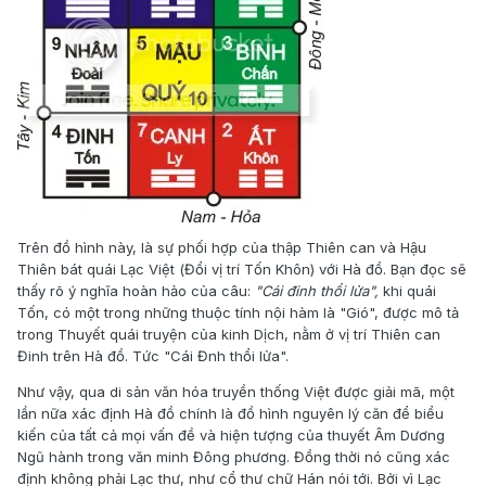
Trên đồ hình này, là sự phối hợp của thập Thiên can và Hậu
Thiên bát quái Lạc Việt (Đổi vị trí Tốn Khôn) với Hà đồ. Bạn đọc sẽ
thấy rõ ý nghĩa hoàn hảo của câu:
"Cái đinh thổi lửa",
khi quái
Tốn, có một trong những thuộc tính nội hàm là "Gió", được mô tả
trong Thuyết quái truyện của kinh Dịch, nằm ở vị trí Thiên can
Đinh trên Hà đồ. Tức "Cái Đnh thổi lửa".
Như vậy, qua di sản văn hóa truyền thống Việt được giải mã, một
lần nữa xác định Hà đồ chính là đồ hình nguyên lý căn để biểu
kiến của tất cả mọi vấn đề và hiện tượng của thuyết Âm Dương
Ngũ hành trong văn minh Đông phương. Đồng thời nó cũng xác
định không phải Lạc thư, như cổ thư chữ Hán nói tới. Bởi vì Lạc