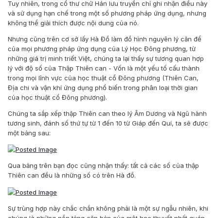
Tuy nhiên, trong cổ thư chữ Hán lưu truyền chỉ ghi nhận điều này
và sử dụng hạn chế trong một số phương pháp ứng dụng, nhưng
không thể giải thích được nội dung của nó.
Nhưng cũng trên cơ sở lấy Hà Đồ làm đồ hình nguyên lý căn để
của mọi phương pháp ứng dụng của Lý Học Đông phương, từ
những giá trị minh triết Việt, chúng ta lại thấy sự tương quan hợp
lý với độ số của Thập Thiên can - Vốn là một yếu tố cấu thành
trong mọi lĩnh vực của học thuật cổ Đông phương (Thiên Can,
Địa chi và vận khí ứng dụng phổ biến trong phân loại thời gian
của học thuật cổ Đông phương).
Chúng ta sắp xếp thập Thiên can theo lý Âm Dương và Ngũ hành
tương sinh, đánh số thứ tự từ 1 đến 10 từ Giáp đến Quí, ta sẽ được
một bảng sau:
Qua bảng trên bạn đọc cũng nhận thấy: tất cả các số của thập
Thiên can đều là những số có trên Hà đồ.
Sự trùng hợp này chắc chắn không phải là một sự ngẫu nhiên, khi
chúng là những nền tảng căn bản của một học thuyết nhất quán.