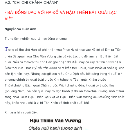
V.2. "CHI CHI CHÀNH CHÀNH"
- BÀI ĐỒNG DAO VỚI HÀ ĐỒ VÀ HẬU THIÊN BÁT QUÁI LẠC
VIỆT
Nguyễn Vũ Tuấn Anh
.
Trung tâm nghiên cứu Lý học Đông phương
T
rong cổ thư chữ Hán đã ghi nhận vua Phục Hy căn cứ vào Hà đồ để làm ra Tiên
thiên Bát quái; vua Chu Văn Vương căn cứ vào Lạc thư để làm ra Hậu thiên Bát
quái. Nếu cứ theo cổ thư chữ Hán ghi nhận thì điều này đã xảy ra trên 5000 năm
(vào thời vua Phục Hy) và trên 3000 năm (vào thời Chu), được nhắc đi nhắc lại cho
đến tận hôm nay. Những độc giả am hiểu Chu Dịch đều biết rằng trong 4 quái ở 4
phương chính thì quái Đoài thuộc Kim (phương Tây), quái Khảm thuộc
Thủy(phương Bắc), quái Chấn thuộc Mộc (phương Đông), quái Ly thuộc Hỏa
(phương Nam). Và bốn quái này có Ngũ hành đi thuận theo chiều tương sinh từ trái
sang phải. Giữa Hậu Thiên lạc Việt và Hậu Thiên Văn Vương đều có cùng tính chất
này, khác nhau chỉ là vị trí Tốn Khôn và tính chất quái khí.
Xin xem hình dưới đây: