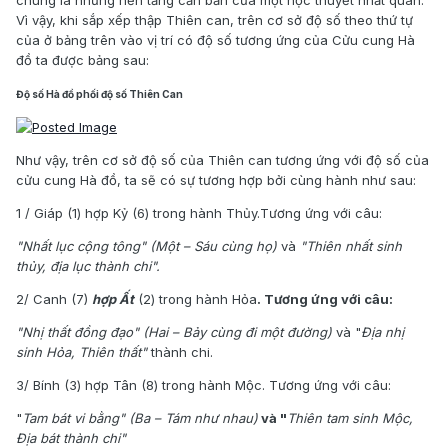
Vì vậy, khi sắp xếp thập Thiên can, trên cơ sở độ số theo thứ tự
của ở bảng trên vào vị trí có độ số tương ứng của Cửu cung Hà
đồ ta được bảng sau:
Độ số Hà đồ phối độ số Thiên Can
Như vậy, trên cơ sở độ số của Thiên can tương ứng với độ số của
cửu cung Hà đồ, ta sẽ có sự tương hợp bởi cùng hành như sau:
1 / Giáp (1) hợp Kỷ (6) trong hành Thủy.Tương ứng với câu:
"Nhất lục cộng tông" (Một – Sáu cùng họ)
và
"
Thiên nhất sinh
thủy, địa lục thành chi".
2/ Canh (7)
hợp Ất
(2) trong hành Hỏa
. Tương ứng với câu:
"Nhị thất đồng đạo" (Hai – Bảy cùng đi một đường)
và "
Địa nhị
sinh Hỏa, Thiên thất"
thành chi.
3/ Bính (3) hợp Tân (8) trong hành Mộc. Tương ứng với câu:
"
Tam bát vi bằng" (Ba – Tám như nhau)
và "
Thiên tam sinh Mộc,
Địa bát thành chi"