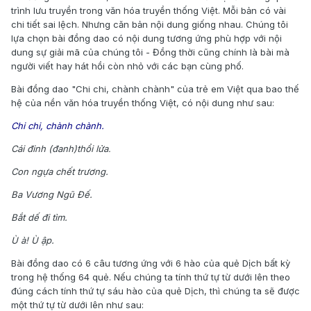
trình lưu truyền trong văn hóa truyền thống Việt. Mỗi bản có vài
chi tiết sai lệch. Nhưng căn bản nội dung giống nhau. Chúng tôi
lựa chọn bài đồng dao có nội dung tương ứng phù hợp với nội
dung sự giải mã của chúng tôi - Đồng thời cũng chính là bài mà
người viết hay hát hồi còn nhỏ với các bạn cùng phố.
Bài đồng dao "Chi chi, chành chành" của trẻ em Việt qua bao thế
hệ của nền văn hóa truyền thống Việt, có nội dung như sau:
Chi chi, chành chành.
Cái đinh (đanh)thổi lửa
.
Con ngựa chết trương.
Ba Vương Ngũ Đế.
Bắt dế đi tìm.
Ù à! Ù ập.
Bài đồng dao có 6 câu tương ứng với 6 hào của quẻ Dịch bất kỳ
trong hệ thống 64 quẻ. Nếu chúng ta tính thứ tự từ dưới lên theo
đúng cách tính thứ tự sáu hào của quẻ Dịch, thì chúng ta sẽ được
một thứ tự từ dưới lên như sau: