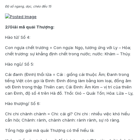
Độ số ngang, dọc, chéo đều 15
2/Giải mã quái Thượng:
Hào tứ/ Số 4:
Con ngựa chết trương = Con ngựa: Ngọ, tương ứng với Ly – Hỏa;
chết trương: sự khẳng định chết trong nước; nước: Khảm – Thủy.
Hào ngũ/ Số 5:
Cái đanh (Đinh) thổi lửa = Cái : giống cái thuộc Âm; Đanh trong
tiếng Việt còn gọi là Đinh: Đinh đóng làm bằng kim loại, đồng âm
với Đinh trong thập Thiên can; Cái Đinh: Âm Kim – vị trí của thiên
can Đinh, độ số 4 trên Hà đồ. Thổi: Gió – Quái Tốn; Hỏa: Lửa – Ly,
Hào thượng/ Số 6:
Chi chi chành chành = Chi: cái gì? Chi chi : nhiều việc khó hiểu
cần hỏi; Chành: rành, chành chành: rành rành, sự rõ ràng.
Tổng hợp giải mã quái Thượng có thể hiểu là: