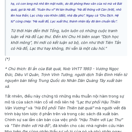
hạ, có con long mã nhô lên mặt nước, do đó phỏng theo văn của nó mà vẽ Bát
quái, gọi là Hà đồ. “Xuân thu vĩ” thì tán thưởng: “Hà đồ thông với Càn (trời), nhô
lên hoa thần; Lạc chảy vào Khôn (đất), nhả địa phù”. Ngay cả “Chu Dịch. Hệ
từ” cũng chép: “Hà xuất đồ, Lạc xuất thư, thánh nhân lấy đó làm chuẩn tắc”.
Từ thời Hán đến thời Tống, luôn luôn có những cuộc tranh
luận về Hà đồ Lạc thư. Đến khi Chu Hi biên soạn “Dịch học
khởi mông”, thì mới có kết luận sơ bộ, còn như thời Tiên Tần
có Hà đồ, Lạc thư hay không, thì vẫn là một câu hỏi.”
(*)
* Chú thích: Bí ẩn của Bát quái, Nxb VHTT 1993 - Vương Ngọc
Đức, Diêu Vĩ Quân, Trịnh Vĩnh Tường, người dịch Trần Đình Hiến từ
nguyên bản tiếng Trung Quốc do Nhân Dân Quảng Tây xuất bản
xã
.
Tất nhiên, điều này chứng tỏ những mâu thuẫn nội hàm trong sự
mô tả của sách Hán cổ về mối liên hệ
"Lạc thư phối Hậu Thiên
Văn Vương"
và
"Hà Đồ phối Tiên Thiên bát quái"
mà người viết đã
trình bày tóm lược ở phần trên và trong các sách đã xuất bản.
Chính sự sai lầm căn bản của việc phối
"Hậu Thiên với Lạc Thư"
và
"Tiên thiên với Hà đồ
", đã khiến cho các nhà nghiên cứu Hán
Nho hiện đại cũng nhận thấy sự vô lý của nó và phủ nhận ngay