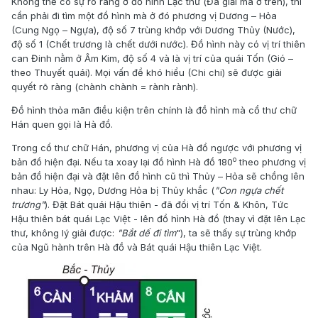
Không thể có sự rõ ràng ở đồ hình Lạc thư (Đã giải mã ở trên), thì
cần phải đi tìm một đồ hình mà ở đó phương vị Dương – Hỏa
(Cung Ngọ – Ngựa), độ số 7 trùng khớp với Dương Thủy (Nước),
độ số 1 (Chết trương là chết dưới nước). Đồ hình này có vị trí thiên
can Đinh nằm ở Âm Kim, độ số 4 và là vị trí của quái Tốn (Gió –
theo Thuyết quái). Mọi vấn đề khó hiểu (Chi chi) sẽ được giải
quyết rõ ràng (chành chành = rành rành).
Đồ hình thỏa mãn điều kiện trên chính là đồ hình mà cổ thư chữ
Hán quen gọi là Hà đồ.
Trong cổ thư chữ Hán, phương vị của Hà đồ ngược với phương vị
o
bản đồ hiện đại. Nếu ta xoay lại đồ hình Hà đồ 180
theo phương vị
bản đồ hiện đại và đặt lên đồ hình cũ thì Thủy – Hỏa sẽ chồng lên
nhau: Ly Hỏa, Ngọ, Dương Hỏa bị Thủy khắc (
"Con ngựa chết
trương"
). Đặt Bát quái Hậu thiên - đã đổi vị trí Tốn & Khôn, Tức
Hậu thiên bát quái Lạc Việt - lên đồ hình Hà đồ (thay vì đặt lên Lạc
thư, không lý giải được:
"Bắt dế đi tìm
"), ta sẽ thấy sự trùng khớp
của Ngũ hành trên Hà đồ và Bát quái Hậu thiên Lạc Việt.