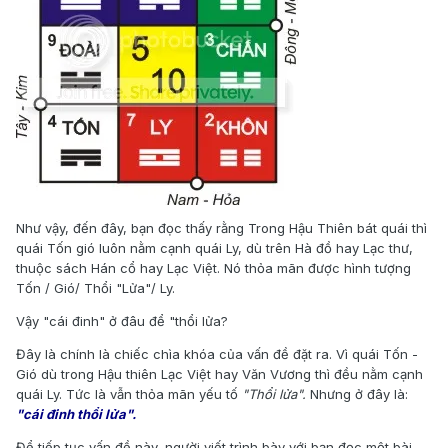
Như vậy, đến đây, bạn đọc thấy rằng Trong Hậu Thiên bát quái thì
quái Tốn gió luôn nằm cạnh quái Ly, dù trên Hà đồ hay Lạc thư,
thuộc sách Hán cổ hay Lạc Việt. Nó thỏa mãn được hình tượng
Tốn / Gió/ Thổi "Lửa"/ Ly.
Vậy "cái đinh" ở đâu để "thổi lửa?
Đây là chính là chiếc chìa khóa của vấn đề đặt ra. Vì quái Tốn -
Gió dù trong Hậu thiên Lạc Việt hay Văn Vương thì đều nằm cạnh
quái Ly. Tức là vẫn thỏa mãn yếu tố
"Thổi lửa".
Nhưng ở đây là:
"cái đinh thổi lửa".
Để tiếp tục vấn đề này, người viết trình bày với bạn đọc một bài