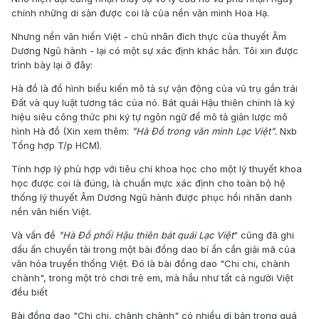
chính những di sản được coi là của nền văn minh Hoa Hạ.
Nhưng nền văn hiến Việt - chủ nhân đích thực của thuyết Âm
Dương Ngũ hành - lại có một sự xác định khác hẳn. Tôi xin được
trình bày lại ở đây:
Hà đồ là đồ hình biểu kiến mô tả sự vận động của vũ trụ gần trái
Đất và quy luật tương tác của nó. Bát quái Hậu thiên chính là ký
hiệu siêu công thức phi ký tự ngôn ngữ để mô tả giản lược mô
hình Hà đồ (Xin xem thêm:
"Hà Đồ trong văn minh Lạc Việt".
Nxb
Tổng hợp T/p HCM).
Tính hợp lý phù hợp với tiêu chí khoa học cho một lý thuyết khoa
học được coi là đúng, là chuẩn mực xác định cho toàn bộ hệ
thống lý thuyết Âm Dương Ngũ hành được phục hồi nhân danh
nền văn hiến Việt.
Và vấn đề
"Hà Đồ phối Hậu thiên bát quái Lạc Việt
" cũng đã ghi
dấu ấn chuyển tải trong một bài đồng dao bí ẩn cần giải mã của
văn hóa truyền thống Việt. Đó là bài đồng dao "Chi chi, chành
chành", trong một trò chơi trẻ em, mà hầu như tất cả người Việt
đều biết
Bài đồng dao "Chi chi, chành chành" có nhiều dị bản trong quá