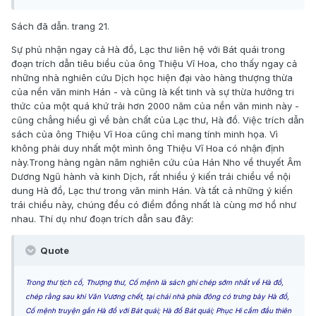
Sách đã dẫn. trang 21.
Sự phủ nhận ngay cả Hà đồ, Lạc thư liên hệ với Bát quái trong
đoạn trích dẫn tiêu biểu của ông Thiệu Vĩ Hoa, cho thấy ngay cả
những nhà nghiên cứu Dịch học hiện đại vào hàng thượng thừa
của nền văn minh Hán - và cũng là kết tinh và sự thừa hưởng tri
thức của một quá khứ trải hơn 2000 năm của nền văn minh này -
cũng chẳng hiểu gì về bản chất của Lạc thư, Hà đồ. Việc trích dẫn
sách của ông Thiệu Vĩ Hoa cũng chỉ mang tính minh họa. Vì
không phải duy nhất một mình ông Thiệu Vĩ Hoa có nhận định
này.Trong hàng ngàn năm nghiên cứu của Hán Nho về thuyết Âm
Dương Ngũ hành và kinh Dịch, rất nhiều ý kiến trái chiều về nội
dung Hà đồ, Lạc thư trong văn minh Hán. Và tất cả những ý kiến
trái chiều này, chúng đều có điểm đồng nhất là cùng mơ hồ như
nhau. Thí dụ như đoạn trích dẫn sau đây:
Quote
Trong thư tịch cổ, Thượng thư, Cố mệnh là sách ghi chép sớm nhất về Hà đồ,
chép rằng sau khi Văn Vương chết, tại chái nhà phía đông có trưng bày Hà đồ,
Cố mệnh truyện gắn Hà đồ với Bát quái; Hà đồ Bát quái; Phục Hi cầm đầu thiên