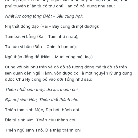
phú truyền bí ẩn từ cổ thư chữ Hán có nội dung như sau
:
Nhất lục cộng tông (Một – Sáu cùng họ);
Nhị thất đồng đạo (Hai – Bảy cùng đi một đường);
Tam bát vi bằng (Ba – Tám như nhau);
Tứ cửu vi hữu (Bốn – Chín là bạn bè);
Ngũ thập đồng đồ (Năm – Mười cùng một loại).
Cùng với bài phú trên và có độ số tương đồng mô tả độ số trên
liên quan đến Ngũ Hành, vốn được coi là một nguyên lý ứng dụng
được Chu Hy công bố vào đời Tống như sau:
Thiên nhất sinh thủy, địa lục thành chi.
Địa nhị sinh Hỏa, Thiên thất thành chi.
Thiên tam sinh Mộc, Địa bát thành chi.
Địa tứ sinh Kim, Thiên cửu thành chi.
Thiên ngũ sinh Thổ, Địa thập thành chi.