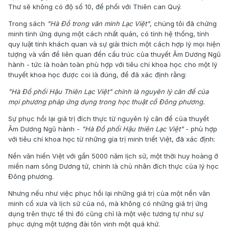
Thư sẽ không có độ số 10, để phối với Thiên can Quý.
Trong sách
"Hà Đồ trong văn minh Lạc Việt"
, chúng tôi đã chứng
minh tính ứng dụng một cách nhất quán, có tính hệ thống, tính
quy luật tính khách quan và sự giải thích một cách hợp lý mọi hiện
tượng và vấn đề liên quan đến cấu trúc của thuyết Âm Dương Ngũ
hành - tức là hoàn toàn phù hợp với tiêu chí khoa học cho một lý
thuyết khoa học được coi là đúng, để đã xác định rằng:
"Hà Đồ phối Hậu Thiên Lạc Việt" chính là nguyên lý căn để của
mọi phương pháp ứng dụng trong học thuật cổ Đông phương.
Sự phục hồi lại giá trị đích thực từ nguyên lý căn để của thuyết
Âm Dương Ngũ hành -
"Hà Đồ phối Hậu thiên Lạc Việt"
- phù hợp
với tiêu chí khoa học từ những gía trị minh triết Việt, đã xác định:
Nền văn hiến Việt với gần 5000 năm lịch sử, một thời huy hoàng ở
miền nam sông Dương tử, chính là chủ nhân đích thực của lý học
Đông phương.
Nhưng nếu như việc phục hồi lại những giá trị của một nền văn
minh cổ xưa và lịch sử của nó, mà không có những giá trị ứng
dụng trên thực tế thì đó cũng chỉ là một việc tương tự như sự
phục dựng một tượng đài tôn vinh một quá khứ.