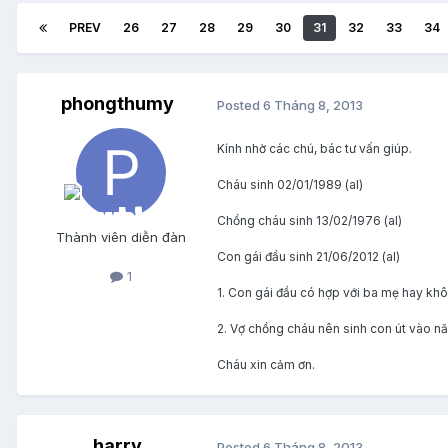
PREV
26
27
28
29
30
31
32
33
34
phongthumy
Posted
6 Tháng 8, 2013
Kính nhờ các chú, bác tư vấn giúp.
Cháu sinh 02/01/1989 (al)
Chồng cháu sinh 13/02/1976 (al)
Thành viên diễn đàn
Con gái đầu sinh 21/06/2012 (al)
1
1. Con gái đầu có hợp với ba mẹ hay kh
2. Vợ chồng cháu nên sinh con út vào nă
Cháu xin cảm ơn.
harry
Posted
6 Tháng 8, 2013