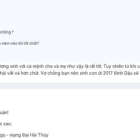
 không ?
 năm nào thì tốt nhất?
g sinh với cả mệnh cha và mẹ như vậy là rất tốt. Tuy nhiên từ khi s
hải vất vả hơn chút. Vợ chồng bạn nên sinh con út 2017 Đinh Dậu sẽ r
uân!
c sau:
Ngọ - mạng Đại Hải Thủy