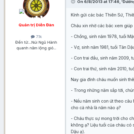
On 6/8/2013 at 17:46, 'Dươn
Kính gửi các bác Thiên Sứ, Thiê
Quản trị Diễn Đàn
Cháu xin nhờ các bác xem giúp 
- Chồng, sinh năm 1978, tuổi M
7.1k
Đến từ:
...Núi Ngũ Hành
- Vợ, sinh năm 1981, tuổi Tân 
quanh năm lộng gió...
- Con trai đầu, sinh năm 2009,
- Con trai thứ, sinh năm 2010, 
Nay gia đình cháu muốn sinh thê
- Trong những năm sắp tới, chún
- Nếu năm sinh con út theo câu h
cho cả nhà là năm nào ạ?
- Cháu thực sự mong trời cho ch
không ạ? Liệu tuổi của cháu có
Dậu ạ).