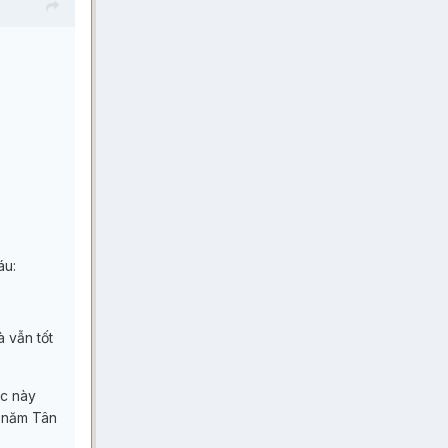
áu:
à vẫn tốt
ệc này
p năm Tân