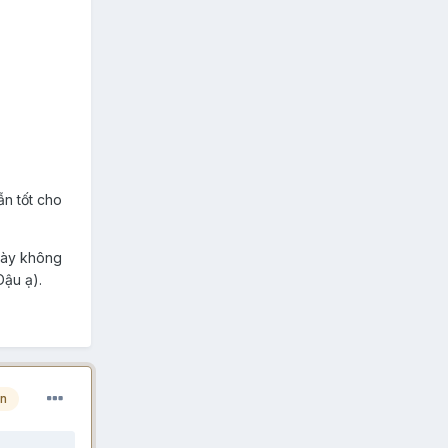
ẫn tốt cho
 này không
Dậu ạ).
àn