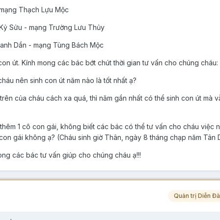
 - mạng Thạch Lựu Mộc
ổi Kỷ Sửu - mạng Trường Lưu Thủy
ổi Canh Dần - mạng Tùng Bách Mộc
on út. Kính mong các bác bớt chút thời gian tư vấn cho chúng cháu:
háu nên sinh con út năm nào là tốt nhất ạ?
 trên của cháu cách xa quá, thì năm gần nhất có thể sinh con út mà v
 thêm 1 cô con gái, không biết các bác có thể tư vấn cho cháu việc
c con gái không ạ? (Cháu sinh giờ Thân, ngày 8 tháng chạp năm Tân 
ng các bác tư vấn giúp cho chúng cháu ạ!!!
Quản trị Diễn Đ