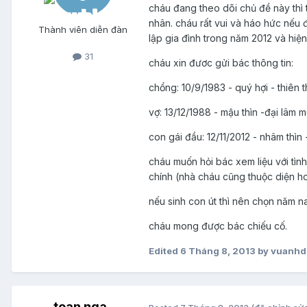
cháu đang theo dõi chủ đề này th
nhân. cháu rất vui và háo hức nếu 
Thành viên diễn đàn
lập gia đình trong năm 2012 và hiện
31
cháu xin đươc gửi bác thông tin:
chổng: 10/9/1983 - quý hợi - thiên
vợ: 13/12/1988 - mậu thìn -đại lâm 
con gái đầu: 12/11/2012 - nhâm thìn -
cháu muốn hỏi bác xem liệu với tình
chính (nhà cháu cũng thuộc diện ho
nếu sinh con út thì nên chọn năm n
cháu mong được bác chiếu cố.
Edited
6 Tháng 8, 2013
by vuanhd
toan nga