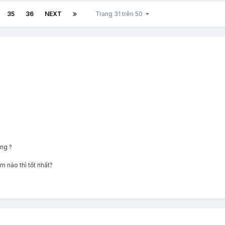
35
36
NEXT
Trang 31 trên 50
ông ?
m nào thì tốt nhất?