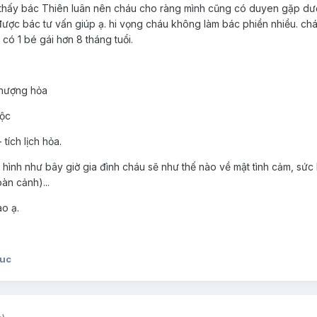
ì thấy bác Thiên luân nên cháu cho ràng mình cũng có duyen gặp d
được bác tư vấn giúp ạ. hi vọng cháu không làm bác phiền nhiều. ch
 có 1 bé gái hơn 8 tháng tuổi.
 thượng hỏa
mộc
 tích lịch hỏa.
 hình như bây giờ gia đình cháu sẽ như thế nào về mật tình cảm, sức 
àn cảnh)...
ao ạ.
uc