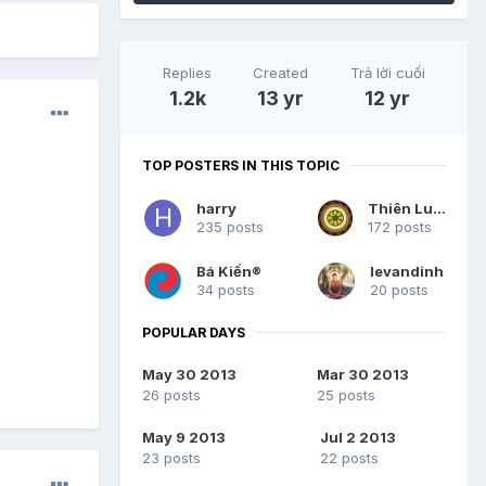
Replies
Created
Trả lời cuối
1.2k
13 yr
12 yr
TOP POSTERS IN THIS TOPIC
harry
Thiên Luân
235 posts
172 posts
Bá Kiến®
levandinh
34 posts
20 posts
POPULAR DAYS
May 30 2013
Mar 30 2013
26 posts
25 posts
May 9 2013
Jul 2 2013
23 posts
22 posts