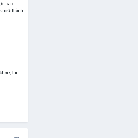
ược cao
áu mới thành
khỏe, tài