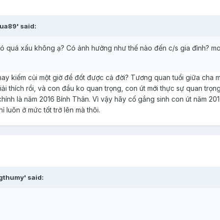
ua89' said:
có quá xấu không ạ? Có ảnh hưởng như thế nào đến c/s gia đình? m
hay kiếm củi một giờ để đốt được cả đời? Tương quan tuổi giữa cha 
iải thích rồi, và con đầu ko quan trọng, con út mới thực sự quan trọ
chính là năm 2016 Bính Thân. Vì vậy hãy cố gắng sinh con út năm 20
ỉ luôn ở mức tốt trở lên mà thôi.
gthumy' said: