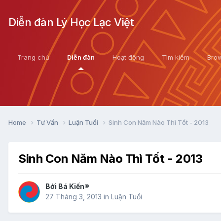
Diễn đàn Lý Học Lạc Việt
Trang chủ
Diễn đàn
Hoạt động
Tìm kiếm
Bro
Home
Tư Vấn
Luận Tuổi
Sinh Con Năm Nào Thì Tốt - 2013
Sinh Con Năm Nào Thì Tốt - 2013
Bởi
Bá Kiến®
27 Tháng 3, 2013
in
Luận Tuổi