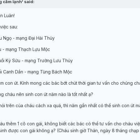
g cầm lạnh' said:
n Luân!
việc sau:
ậu Ngọ - mạng Đại Hải Thủy
Dậu - mạng Thạch Lựu Mộc
 tuổi Kỷ Sửu - mạng Trường Lưu Thủy
tuổi Canh Dần - mạng Tùng Bách Mộc
m con út. Kính mong các bác bớt chút thời gian tư vấn cho chúng ch
g cháu nên sinh con út năm nào là tốt nhất ạ?
ỏi trên của cháu cách xa quá, thì năm gần nhất có thể sinh con út m
áu thêm 1 cô con gái, không biết các bác có thể tư vấn cho cháu vi
 sinh được con gái không ạ? (Cháu sinh giờ Thân, ngày 8 tháng chạ