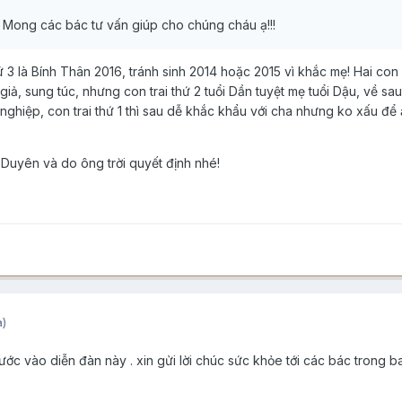
 Mong các bác tư vấn giúp cho chúng cháu ạ!!!
ứ 3 là Bính Thân 2016, tránh sinh 2014 hoặc 2015 vì khắc mẹ! Hai co
iả, sung túc, nhưng con trai thứ 2 tuổi Dần tuyệt mẹ tuổi Dậu, về sau
nghiệp, con trai thứ 1 thì sau dễ khắc khẩu với cha nhưng ko xấu đ
y Duyên và do ông trời quyết định nhé!
a)
ớc vào diễn đàn này . xin gửi lời chúc sức khỏe tới các bác trong ba