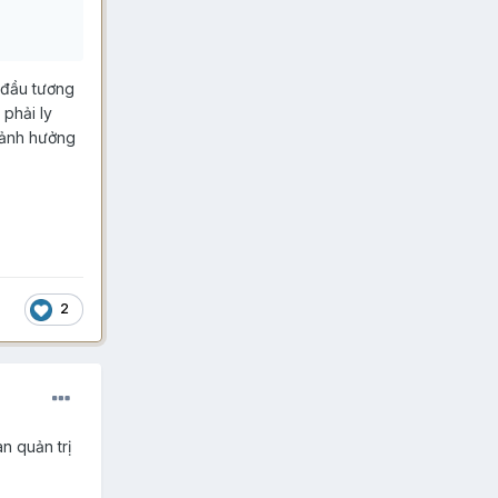
n đầu tương
 phải ly
ể ảnh hưởng
2
n quản trị