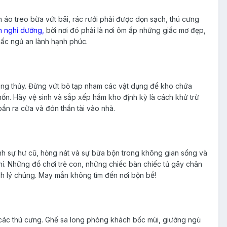
o treo bừa vứt bãi, rác rưởi phải được dọn sạch, thú cưng
n nghỉ dưỡng,
bởi nơi đó phải là nơi ôm ấp những giấc mơ đẹp,
iấc ngủ an lành hạnh phúc.
hong thủy. Đừng vứt bỏ tạp nham các vật dụng để kho chứa
ốn. Hãy vệ sinh và sắp xếp hầm kho định kỳ là cách khử trừ
bần ra cửa và đón thần tài vào nhà.
nh sự hư cũ, hỏng nát và sự bừa bộn trong không gian sống và
hí. Những đồ chơi trẻ con, những chiếc bàn chiếc tủ gãy chân
hanh lý chúng. May mắn không tìm đến nơi bộn bề!
 các thú cưng. Ghế sa long phòng khách bốc mùi, giường ngủ