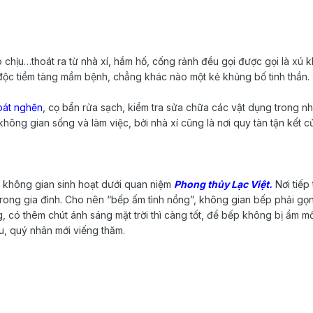
chịu…thoát ra từ nhà xí, hầm hố, cống rảnh đều gọi được gọi là xú k
độc tiềm tàng mầm bệnh, chẳng khác nào một kẻ khủng bố tinh thần.
oát nghẽn
, cọ bẩn rửa sạch, kiểm tra sửa chữa các vật dụng trong n
không gian sống và làm việc, bởi nhà xí cũng là nơi quy tàn tận kết c
g không gian sinh hoạt dưới quan niệm
Phong thủy Lạc Việt.
Nơi tiếp
trong gia đình. Cho nên “bếp ấm tình nồng”, không gian bếp phải gọn 
 có thêm chút ánh sáng mặt trời thì càng tốt, để bếp không bị ẩm mốc
ữu, quý nhân mới viếng thăm.