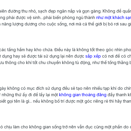
iên đường thu nhỏ, sạch đẹp ngăn nắp và gọn gàng. Không để quần á
hòng phải được vệ sinh…phải biến phòng ngủ thành
như một khách sạ
n năng lượng dương cho cuộc sống, nơi mà cả thế giới bị bỏ rơi sau g
ở các tầng hầm hay kho chứa. Điều này là không tốt theo góc nhìn p
ử dụng hay sẽ được tái sử dụng lại nên được
sắp xếp
có nơi để có ch
n lưu thông cho khí tốt chu chuyển không tù động, như thể tống thằng 
gày không có mục đích sử dụng đều sẽ tạo nên nhiều tạp khí do chí
ứ những thứ ấy đi để lấy lại một
không gian thoáng đãng
đầy thanh k
ết gọi tên là gì... nếu không bố trí được một góc riêng rẻ thì hãy t
hó chịu làm cho không gian sống trở nên vẫn đục cũng một phần do