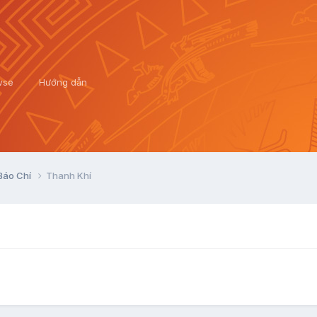
wse
Hướng dẫn
 Báo Chí
Thanh Khí