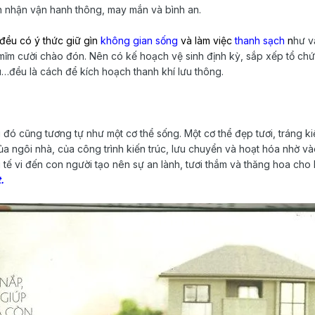
ón nhận vận hanh thông, may mắn và bình an.
 đều có ý thức giữ gìn
không gian sống
và làm việc
thanh sạch
n
hư v
mĩm cười chào đón. Nên có kế hoạch vệ sinh định kỳ, sắp xếp tổ chứ
ù…đều là cách để kích hoạch thanh khí lưu thông.
g đó cũng tương tự như một cơ thể sống. Một cơ thể đẹp tươi, tráng k
ủa ngôi nhà, của công trình kiến trúc, lưu chuyển và hoạt hóa nhờ vào
tế vi đến con người tạo nên sự an lành, tươi thắm và thăng hoa cho ho
.