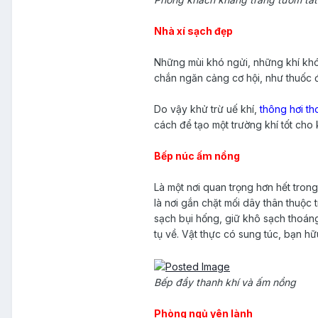
Nhà xí sạch đẹp
Những mùi khó ngửi, những khí khó 
chắn ngăn cảng cơ hội, như thuốc 
Do vậy khử trừ uế khí,
thông hơi th
cách để tạo một trường khí tốt cho 
Bếp núc ấm nồng
Là một nơi quan trọng hơn hết tron
là nơi gắn chặt mối dây thân thuộc 
sạch bụi hống, giữ khô sạch thoáng,
tụ về. Vật thực có sung túc, bạn h
Bếp đầy thanh khí và ấm nồng
Phòng ngủ yên lành