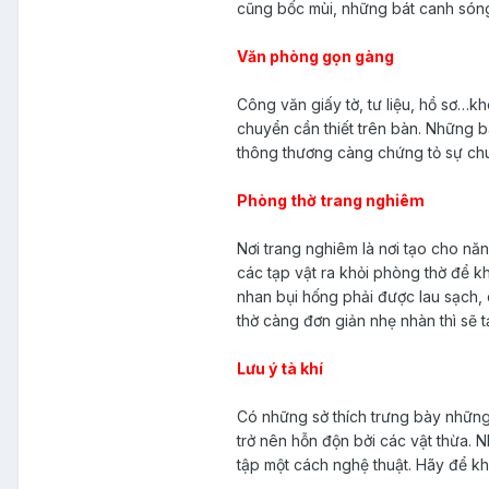
cũng bốc mùi, những bát canh són
Văn phòng gọn gàng
Công văn giấy tờ, tư liệu, hồ sơ…k
chuyển cần thiết trên bàn. Những bà
thông thương càng chứng tỏ sự chu
Phòng thờ trang nghiêm
Nơi trang nghiêm là nơi tạo cho năn
các tạp vật ra khỏi phòng thờ để k
nhan bụi hống phải được lau sạch, 
thờ càng đơn giản nhẹ nhàn thì sẽ t
Lưu ý tà khí
Có những sở thích trưng bày nhữn
trở nên hỗn độn bởi các vật thừa. N
tập một cách nghệ thuật. Hãy để k