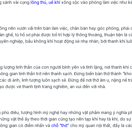
g sánh vài cọng
lông thú, uế khí
xông sộc vào phòng làm việc như kẻ 
hông nên vươn vãi trên bàn làm việc, chân bàn hay góc phòng, phải đ
n ghế, tủ hồ sơ phải được bố trí hợp lý thông thoáng, thuận tiện là c
yên nghiệp, bầu không khí hoạt động sẽ nhẹ nhàn, bởi thanh khí luô
g lượng tinh thần của con người bình yên và tĩnh lặng, nơi thanh khí
hông gian tinh thần trở nên thanh sạch. Đừng biến bàn thờ thành “kh
các di ảnh, linh tượng luôn sạch sẽ. Đừng để nơi thờ âm u, nặng nề t
ạo được vẽ thanh tịnh trang nghiêm, an vui đến với nhà.
g phù điêu, tượng hình mỹ nghệ hay những vật phẩm mang ý nghĩa 
hững vật thể ấy theo thời gian cũng tạo nên tạp khí hay tà khí, do sự 
hông gian có điểm nhấn và
chỗ “thở”
cho mỹ quan nội thất, đấy là cá