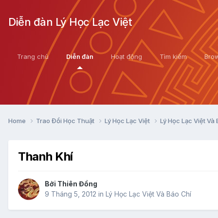
Diễn đàn Lý Học Lạc Việt
Trang chủ
Diễn đàn
Hoạt động
Tìm kiếm
Bro
Home
Trao Đổi Học Thuật
Lý Học Lạc Việt
Lý Học Lạc Việt Và
Thanh Khí
Bởi
Thiên Đồng
9 Tháng 5, 2012
in
Lý Học Lạc Việt Và Báo Chí