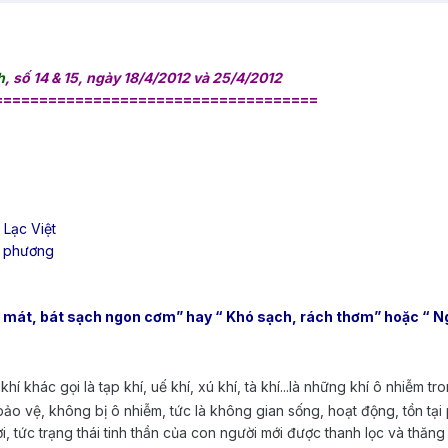
h
, số 14 & 15, ngày 18/4/2012 và 25/4/2012
====================================
Lạc Việt
g phương
hì mát, bát sạch ngon cơm” hay “ Khó sạch, rách thơm” hoặc “
khí khác gọi là tạp khí, uế khí, xú khí, tà khí...là những khí ô nhiễm t
bảo vệ, không bị ô nhiễm, tức là không gian sống, hoạt động, tồn tại 
tức trạng thái tinh thần của con người mới được thanh lọc và thăng hoa