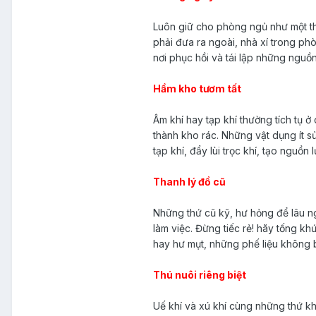
Luôn giữ cho phòng ngủ như một th
phải đưa ra ngoài, nhà xí trong p
nơi phục hồi và tái lập những nguồ
Hầm kho tươm tất
Âm khí hay tạp khí thường tích tụ 
thành kho rác. Những vật dụng ít s
tạp khí, đẩy lùi trọc khí, tạo nguồ
Thanh lý đồ cũ
Những thứ cũ kỹ, hư hỏng để lâu n
làm việc. Đừng tiếc rẻ! hãy tống kh
hay hư mụt, những phế liệu không bi
Thú nuôi riêng biệt
Uế khí và xú khí cùng những thứ k