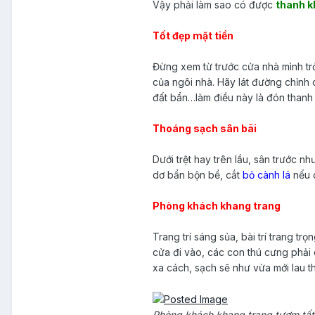
Vậy phải làm sao có được
thanh k
Tốt đẹp mặt tiền
Đừng xem từ trước cửa nhà mình tr
của ngôi nhà. Hãy lát đường chỉnh c
đất bẩn…làm điều này là đón thanh
Thoáng sạch sân bãi
Dưới trệt hay trên lầu, sân trước 
dơ bẩn bộn bề, cắt
bỏ cành lá
nếu 
Phòng khách khang trang
Trang trí sáng sủa, bài trí trang tr
cửa đi vào, các con thú cưng phải
xa cách, sạch sẽ như vừa mới lau t
Phòng khách khang trang tươm tất