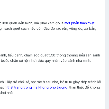
g liên quan đến mình, mà phải xem đó là
một phần thân thiết
 dọn sạch quét sạch nếu còn đâu đó rác rến, vũng dơ, xà bần,
 xanh, tiểu cảnh; chăm sóc quét tước thông thoáng nếu sân sảnh
 bước chân cơ hội như rước quý nhân vào sảnh nhà mình.
h. Hãy để chổi sể, sọt rác ở sau nhà, bố trí tủ giầy dép tránh lối
khách
thật trang trọng mà không phô trương
, thân thiệt để không
chơi nhà.