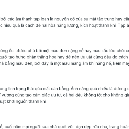
y bởi các âm thanh tạp loạn là nguyên cớ của sự mất tập trung hay că
c hiệu quả là cách để hài hòa năng lượng, kích hoạt thanh khí. Tạp â
hòng ốc…được phủ bởi một màu đen nặng nề hay màu sắc lòe chói cũ
người tạo hưng phấn thăng hoa hay đè nén ưu uất cũng đều do cách ch
rí nhà bằng màu đen, bởi đây là một màu mang âm khí nặng nề, kém ma
ong tình trạng thái qúa mất cân bằng. Ánh nắng quá nhiều là dương 
hí vượng cũng tạo cảm giác ưu tư, cả hai đều không tốt cho không g
huật khơi nguồn thanh khí.
về, cuối năm mọi người sửa nhà quét vôi, dọn dẹp rửa nhà, trang hoà