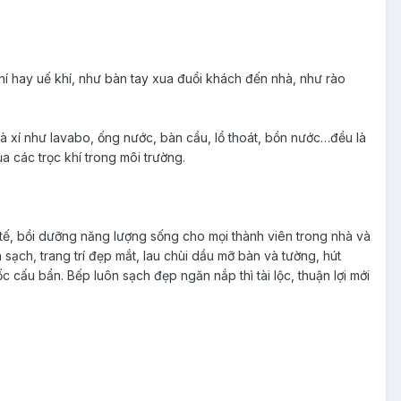
hí hay uế khí, như bàn tay xua đuổi khách đến nhà, như rào
hà xí như lavabo, ống nước, bàn cầu, lổ thoát, bồn nước…đều là
ủa các trọc khí trong môi trường.
 tế, bồi dưỡng năng lượng sống cho mọi thành viên trong nhà và
sạch, trang trí đẹp mắt, lau chùi dầu mỡ bàn và tường, hút
 cấu bẩn. Bếp luôn sạch đẹp ngăn nắp thì tài lộc, thuận lợi mới