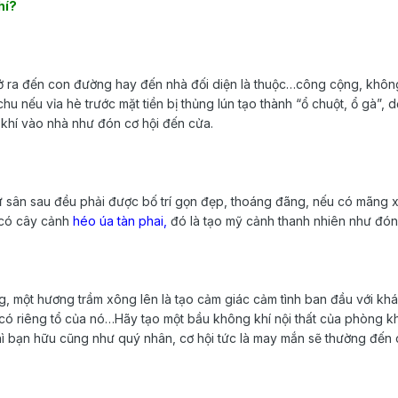
hí?
ở ra đến con đường hay đến nhà đối diện là thuộc…công cộng, khôn
hu nếu vỉa hè trước mặt tiền bị thủng lún tạo thành “ổ chuột, ổ gà”,
 khí vào nhà như đón cơ hội đến cửa.
như sân sau đều phải được bố trí gọn đẹp, thoáng đãng, nếu có mãng
có cây cảnh
héo úa tàn phai,
đó là tạo mỹ cảnh thanh nhiên như đón
ọng, một hương trầm xông lên là tạo cảm giác cảm tình ban đầu với khác
 có riêng tổ của nó…Hãy tạo một bầu không khí nội thất của phòng 
hì bạn hữu cũng như quý nhân, cơ hội tức là may mắn sẽ thường đến 