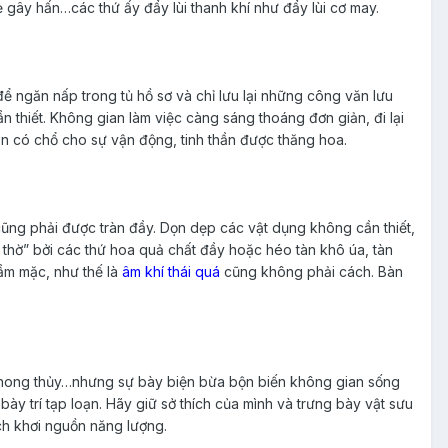
gây hấn…các thứ ấy đẩy lùi thanh khí như đẩy lùi cơ may.
ể ngăn nấp trong tủ hồ sơ và chỉ lưu lại những công văn lưu
ần thiết. Không gian làm việc càng sáng thoáng đơn giản, đi lại
n có chổ cho sự vận động, tinh thần được thăng hoa.
 cũng phải được tràn đầy. Dọn dẹp các vật dụng không cần thiết,
o thờ” bởi các thứ hoa quả chất đầy hoặc héo tàn khô úa, tàn
rầm mặc, như thế là
âm khí thái quá
cũng không phải cách. Bàn
phong thủy…nhưng sự bày biện bừa bộn biến không gian sống
bày trí tạp loạn. Hãy giữ sở thích của mình và trưng bày vật sưu
ch khơi nguồn năng lượng.