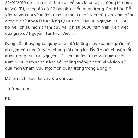
22/01/2010 do chi nhánh Unesco về sức khỏe cộng đồng tổ chức
tại Việt Trì, trong đó có 02 bài phát biểu quan trọng. Bài 1: bác Đỗ
Văn Xuyền nói về khẳng định sự tồn tại chữ Việt cổ ( xin xem thêm
ở topic chữ Khoa Đẩu) và ngay sau đó Giáo Sư Nguyễn Tài Thu
nói về lịch sử môn châm cứu và lịch sử 5000 năm Văn Hiến Việt
của giáo sư Nguyễn Tài Thu, Việt Trì.
Đang tiếc thay, người quay video đã không may xóa mất phần nói
chuyện của bác Xuyền, nhưng tôi cũng kịp lấy file nói chuyện rất
quan trọng của GS Nguyễn Tài Thu, khẳng định Văn Hiến Việt
Nam 5000 năm song hành với những thông tin thú vị về lịch sử
của môn Châm Cứu một môn quan trọng trong Đông Y.
Mời anh chị xem tại các địa chỉ sau:
Tại You Tube:
P1: