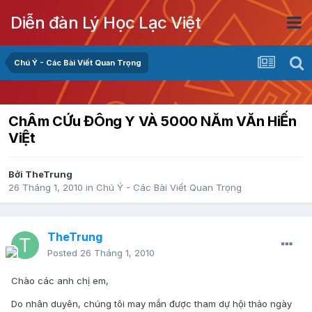
Diễn đàn Lý Học Lạc Việt
Chú Ý - Các Bài Viết Quan Trọng
ChÂm CỨu ĐÔng Y VÀ 5000 NĂm VĂn HiẾn
ViỆt
Bởi
TheTrung
26 Tháng 1, 2010
in
Chú Ý - Các Bài Viết Quan Trọng
TheTrung
Posted
26 Tháng 1, 2010
Chào các anh chị em,
Do nhân duyên, chúng tôi may mắn được tham dự hội thảo ngày