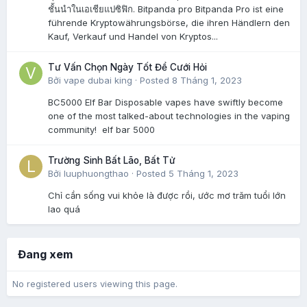
ชั้นนำในเอเชียแปซิฟิก. Bitpanda pro Bitpanda Pro ist eine
führende Kryptowährungsbörse, die ihren Händlern den
Kauf, Verkauf und Handel von Kryptos...
Tư Vấn Chọn Ngày Tốt Để Cưới Hỏi
Bởi
vape dubai king
·
Posted
8 Tháng 1, 2023
BC5000 Elf Bar Disposable vapes have swiftly become
one of the most talked-about technologies in the vaping
community! elf bar 5000
Trường Sinh Bất Lão, Bất Tử
Bởi
luuphuongthao
·
Posted
5 Tháng 1, 2023
Chỉ cần sống vui khỏe là được rồi, ước mơ trăm tuổi lớn
lao quá
Đang xem
No registered users viewing this page.