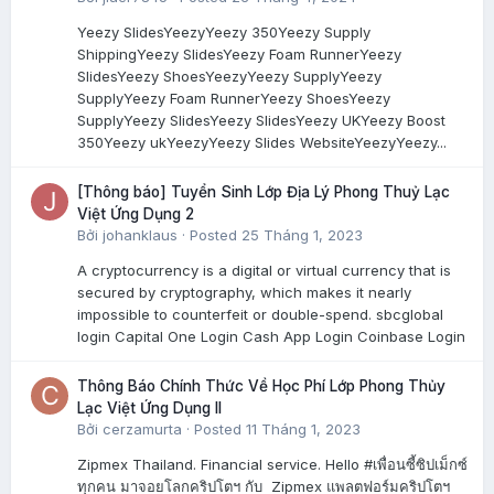
Yeezy SlidesYeezyYeezy 350Yeezy Supply
ShippingYeezy SlidesYeezy Foam RunnerYeezy
SlidesYeezy ShoesYeezyYeezy SupplyYeezy
SupplyYeezy Foam RunnerYeezy ShoesYeezy
SupplyYeezy SlidesYeezy SlidesYeezy UKYeezy Boost
350Yeezy ukYeezyYeezy Slides WebsiteYeezyYeezy...
[Thông báo] Tuyển Sinh Lớp Địa Lý Phong Thuỷ Lạc
Việt Ứng Dụng 2
Bởi
johanklaus
·
Posted
25 Tháng 1, 2023
A cryptocurrency is a digital or virtual currency that is
secured by cryptography, which makes it nearly
impossible to counterfeit or double-spend. sbcglobal
login Capital One Login Cash App Login Coinbase Login
Thông Báo Chính Thức Về Học Phí Lớp Phong Thủy
Lạc Việt Ứng Dụng II
Bởi
cerzamurta
·
Posted
11 Tháng 1, 2023
Zipmex Thailand. Financial service. Hello #เพื่อนซี้ซิปเม็กซ์
ทุกคน มาจอยโลกคริปโตฯ กับ Zipmex แพลตฟอร์มคริปโตฯ