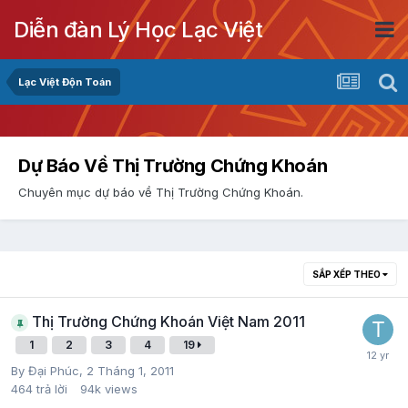
Diễn đàn Lý Học Lạc Việt
Lạc Việt Độn Toán
Dự Báo Về Thị Trường Chứng Khoán
Chuyên mục dự báo về Thị Trường Chứng Khoán.
SẮP XẾP THEO
Thị Trường Chứng Khoán Việt Nam 2011
1
2
3
4
19
By
Đại Phúc
,
2 Tháng 1, 2011
464
trả lời
94k
views