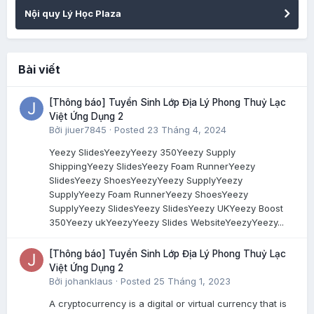
Nội quy Lý Học Plaza
Bài viết
[Thông báo] Tuyển Sinh Lớp Địa Lý Phong Thuỷ Lạc
Việt Ứng Dụng 2
Bởi
jiuer7845
·
Posted
23 Tháng 4, 2024
Yeezy SlidesYeezyYeezy 350Yeezy Supply
ShippingYeezy SlidesYeezy Foam RunnerYeezy
SlidesYeezy ShoesYeezyYeezy SupplyYeezy
SupplyYeezy Foam RunnerYeezy ShoesYeezy
SupplyYeezy SlidesYeezy SlidesYeezy UKYeezy Boost
350Yeezy ukYeezyYeezy Slides WebsiteYeezyYeezy...
[Thông báo] Tuyển Sinh Lớp Địa Lý Phong Thuỷ Lạc
Việt Ứng Dụng 2
Bởi
johanklaus
·
Posted
25 Tháng 1, 2023
A cryptocurrency is a digital or virtual currency that is