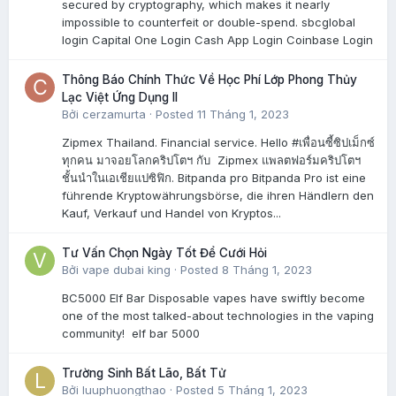
secured by cryptography, which makes it nearly
impossible to counterfeit or double-spend. sbcglobal
login Capital One Login Cash App Login Coinbase Login
Thông Báo Chính Thức Về Học Phí Lớp Phong Thủy
Lạc Việt Ứng Dụng II
Bởi
cerzamurta
·
Posted
11 Tháng 1, 2023
Zipmex Thailand. Financial service. Hello #เพื่อนซี้ซิปเม็กซ์
ทุกคน มาจอยโลกคริปโตฯ กับ Zipmex แพลตฟอร์มคริปโตฯ
ชั้นนำในเอเชียแปซิฟิก. Bitpanda pro Bitpanda Pro ist eine
führende Kryptowährungsbörse, die ihren Händlern den
Kauf, Verkauf und Handel von Kryptos...
Tư Vấn Chọn Ngày Tốt Để Cưới Hỏi
Bởi
vape dubai king
·
Posted
8 Tháng 1, 2023
BC5000 Elf Bar Disposable vapes have swiftly become
one of the most talked-about technologies in the vaping
community! elf bar 5000
Trường Sinh Bất Lão, Bất Tử
Bởi
luuphuongthao
·
Posted
5 Tháng 1, 2023