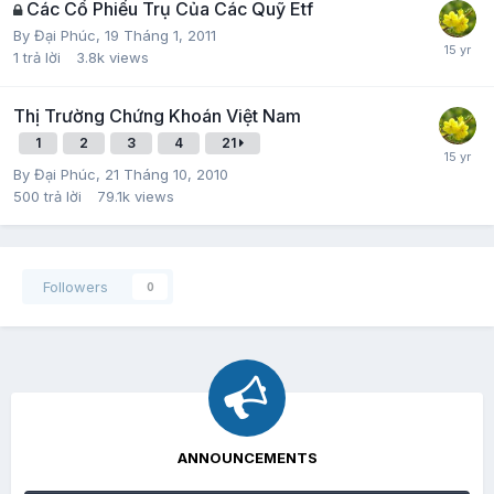
Các Cổ Phiếu Trụ Của Các Quỹ Etf
By
Đại Phúc
,
19 Tháng 1, 2011
1
trả lời
3.8k
views
Thị Trường Chứng Khoán Việt Nam
1
2
3
4
21
By
Đại Phúc
,
21 Tháng 10, 2010
500
trả lời
79.1k
views
Followers
0
ANNOUNCEMENTS