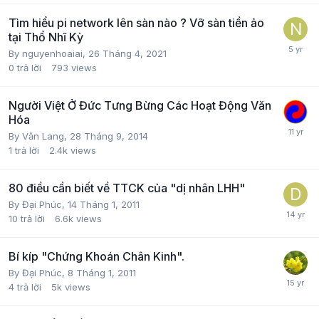
Tìm hiểu pi network lên sàn nào ? Vỡ sàn tiền ảo
tại Thổ Nhĩ Kỳ
By
nguyenhoaiai
,
26 Tháng 4, 2021
0
trả lời
793
views
Người Việt Ở Đức Tưng Bừng Các Hoạt Động Văn
Hóa
By
Văn Lang
,
28 Tháng 9, 2014
1
trả lời
2.4k
views
80 điều cần biết về TTCK của "dị nhân LHH"
By
Đại Phúc
,
14 Tháng 1, 2011
10
trả lời
6.6k
views
Bí kíp "Chứng Khoán Chân Kinh".
By
Đại Phúc
,
8 Tháng 1, 2011
4
trả lời
5k
views