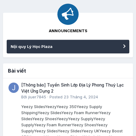
ANNOUNCEMENTS
Nội quy Lý Học Plaza
Bài viết
[Thông báo] Tuyển Sinh Lớp Địa Lý Phong Thuỷ Lạc
Việt Ứng Dụng 2
Bởi
jiuer7845
·
Posted
23 Tháng 4, 2024
Yeezy SlidesYeezyYeezy 350Yeezy Supply
ShippingYeezy SlidesYeezy Foam RunnerYeezy
SlidesYeezy ShoesYeezyYeezy SupplyYeezy
SupplyYeezy Foam RunnerYeezy ShoesYeezy
SupplyYeezy SlidesYeezy SlidesYeezy UKYeezy Boost