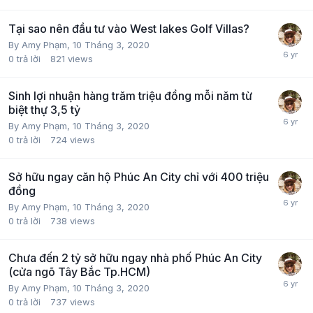
Tại sao nên đầu tư vào West lakes Golf Villas?
By
Amy Phạm
,
10 Tháng 3, 2020
0
trả lời
821
views
Sinh lợi nhuận hàng trăm triệu đồng mỗi năm từ
biệt thự 3,5 tỷ
By
Amy Phạm
,
10 Tháng 3, 2020
0
trả lời
724
views
Sở hữu ngay căn hộ Phúc An City chỉ với 400 triệu
đồng
By
Amy Phạm
,
10 Tháng 3, 2020
0
trả lời
738
views
Chưa đến 2 tỷ sở hữu ngay nhà phố Phúc An City
(cửa ngõ Tây Bắc Tp.HCM)
By
Amy Phạm
,
10 Tháng 3, 2020
0
trả lời
737
views