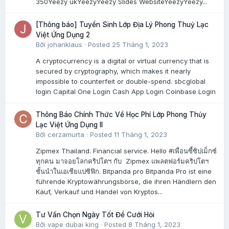
350Yeezy ukYeezyYeezy Slides WebsiteYeezyYeezy...
[Thông báo] Tuyển Sinh Lớp Địa Lý Phong Thuỷ Lạc
Việt Ứng Dụng 2
Bởi
johanklaus
·
Posted
25 Tháng 1, 2023
A cryptocurrency is a digital or virtual currency that is
secured by cryptography, which makes it nearly
impossible to counterfeit or double-spend. sbcglobal
login Capital One Login Cash App Login Coinbase Login
Thông Báo Chính Thức Về Học Phí Lớp Phong Thủy
Lạc Việt Ứng Dụng II
Bởi
cerzamurta
·
Posted
11 Tháng 1, 2023
Zipmex Thailand. Financial service. Hello #เพื่อนซี้ซิปเม็กซ์
ทุกคน มาจอยโลกคริปโตฯ กับ Zipmex แพลตฟอร์มคริปโตฯ
ชั้นนำในเอเชียแปซิฟิก. Bitpanda pro Bitpanda Pro ist eine
führende Kryptowährungsbörse, die ihren Händlern den
Kauf, Verkauf und Handel von Kryptos...
Tư Vấn Chọn Ngày Tốt Để Cưới Hỏi
Bởi
vape dubai king
·
Posted
8 Tháng 1, 2023