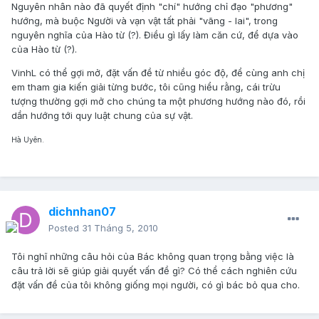
Nguyên nhân nào đã quyết định "chí" hướng chỉ đạo "phương"
hướng, mà buộc Người và vạn vật tất phải "vãng - lai", trong
nguyên nghĩa của Hào từ (?). Điều gì lấy làm căn cứ, để dựa vào
của Hào từ (?).
VinhL có thể gợi mở, đặt vấn đề từ nhiều góc độ, để cùng anh chị
em tham gia kiến giải từng bước, tôi cũng hiểu rằng, cái trừu
tượng thường gợi mở cho chúng ta một phương hướng nào đó, rồi
dần hướng tới quy luật chung của sự vật.
Hà Uyên.
dichnhan07
Posted
31 Tháng 5, 2010
Tôi nghĩ những câu hỏi của Bác không quan trọng bằng việc là
câu trả lời sẽ giúp giải quyết vấn đề gì? Có thể cách nghiên cứu
đặt vấn đề của tôi không giống mọi người, có gì bác bỏ qua cho.