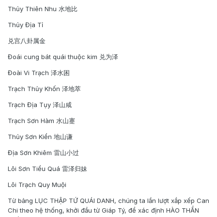
Thủy Thiên Nhu 水地比
Thủy Địa Tỉ
兑宫八卦属金
Đoái cung bát quái thuộc kim 兑为泽
Đoài Vi Trạch 泽水困
Trạch Thủy Khốn 泽地萃
Trạch Địa Tụy 泽山咸
Trạch Sơn Hàm 水山蹇
Thủy Sơn Kiển 地山谦
Địa Sơn Khiêm 雷山小过
Lôi Sơn Tiểu Quá 雷泽归妹
Lôi Trạch Quy Muội
Từ bảng LỤC THẬP TỨ QUÁI DANH, chúng ta lần lượt xắp xếp Can
Chi theo hệ thống, khởi đầu từ Giáp Tý, để xác định HÀO THẦN