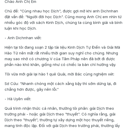
Chào Anh Chị Em
Chủ đề: "Cùng nhau học Dịch", được gợi mở khi anh Dichnhan
đặt vấn đề: "Người đời học Dịch". Cũng mong Anh Chị em nhìn từ
nhiều góc độ với sách Kinh Dịch, chúng ta cùng bình giải và bình
luận khi học Dịch.
- Anh Dichnhan viết:
Hiện tại tôi đang soạn 2 tập tài liệu Kinh Dịch Tự Điển và Giải Mã
Hào Từ nên mất rất nhiều thời gian suy nghĩ cho chúng. Nhưng
may sao nhờ có chương V của Tâm Pháp nên đã bớt đi được
phần nào khó khăn, giống như có chiếc la bàn chỉ hướng vậy.
Tôi vừa mới giải lại hào 1 quẻ Quải, mời Bác cùng nghiệm xét:
Sơ Cửu: “Nhanh chóng một cách xằng bậy thì sớm dừng lại, đi
chẳng hơn được, gây nên lỗi.”
- Hà Uyên viết:
Quá trình nhận thức cá nhân, thường tôi phân: giải Dịch theo
trường phái - hoặc giải Dịch theo "thuyết". Có nghĩa rằng, giải
Dịch theo "thuyết", thường tự xây dựng một học thuyết riêng,
mang tính độc lập. Đối với giải Dịch theo trường phái, thường lấy