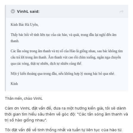
VinhL said:
Kính Bác Hà Uyên,
Thấy bác hỏi về tính liên tục của các hào, và quái, trong đầu lại nghỉ đến âm
thanh.
Các lần sóng trong âm thanh và trị số của Hào là giống nhau, sau bác không tìm
câu trả lời trong âm thanh. Âm thanh vút cao rồi chìm xuống, ngân nga chuyển
qua các sóng, thật tự nhiên, dịch tự nhiên củng thế.
Một ý kiến thoáng qua trong đầu, nếu không hợp lý mong bác bỏ qua nhé.
Kính
Thân mến, chào VinhL
Cảm ơn VinhL đặt vấn đề, đưa ra một hướng kiến giải, tôi sẽ dành
thời gian tìm hiểu sâu thêm về góc độ: "Các tần sóng âm thanh và
trị số hào giống nhau".
Tôi đặt vấn đề về tính thống nhất và tuần tự liên tục của hào từ.