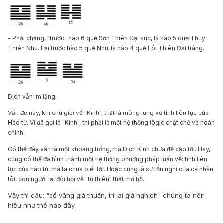
- Phải chăng, "trước" hào 6 quẻ Sơn Thiên Đại súc, là hào 5 quẻ Thủy
Thiên Nhu. Lại trước hào 5 quẻ Nhu, là hào 4 quẻ Lôi Thiên Đại tráng.
Dịch vẫn im lặng.
Vấn đề này, khi chú giải về "Kinh", thật là mông lung về tính liên tục của
Hào từ. Vì đã gọi là "Kinh", thì phải là một hệ thống lôgíc chặt chẽ và hoàn
chỉnh.
Có thể đây vẫn là một khoảng trống, mà Dịch Kinh chưa đề cập tới. Hay,
cũng có thể đã hình thành một hệ thống phương pháp luận về: tính liên
tục của hào từ, mà ta chưa biết tới. Hoặc cũng là sự tồn nghi của cá nhân
tôi, con người lại đòi hỏi về "tri thiên" thật mơ hồ.
Vậy thì câu: "sổ vãng giả thuận, tri lai giả nghịch" chúng ta nên
hiểu như thế nào đây.