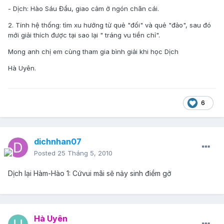
- Dịch: Hào Sáu Đầu, giao cảm ở ngón chân cái.
2. Tính hệ thống: tìm xu hướng từ quẻ "đối" và quẻ "đảo", sau đó
mới giải thích được tại sao lại " tráng vu tiền chỉ".
Mong anh chị em cùng tham gia bình giải khi học Dịch
Hà Uyên.
6
dichnhan07
Posted
25 Tháng 5, 2010
Dịch lại Hàm-Hào 1: Cứvui mãi sẽ nảy sinh điềm gở
Hà Uyên