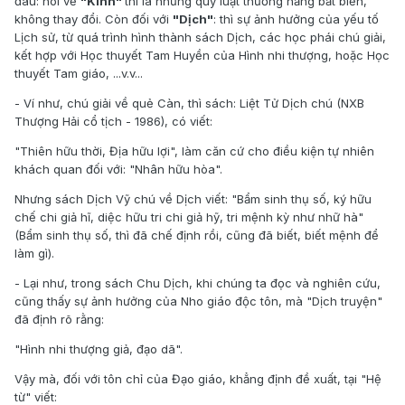
đâu: nói về
"Kinh"
thì là những quy luật thường hằng bất biến,
không thay đổi. Còn đối với
"Dịch"
: thì sự ảnh hưởng của yếu tố
Lịch sử, từ quá trình hình thành sách Dịch, các học phái chú giải,
kết hợp với Học thuyết Tam Huyền của Hình nhi thượng, hoặc Học
thuyết Tam giáo, ...v.v...
- Ví như
, chú giải về quẻ Càn, thì sách: Liệt Tử Dịch chú (NXB
Thượng Hải cổ tịch - 1986), có viết:
"Thiên hữu thời, Địa hữu lợi", làm căn cứ cho điều kiện tự nhiên
khách quan đối với: "Nhân hữu hòa".
Nhưng sách Dịch Vỹ chú về Dịch viết: "Bẩm sinh thụ số, ký hữu
chế chi giả hĩ, diệc hữu tri chi giả hỹ, tri mệnh kỳ như nhữ hà"
(Bẩm sinh thụ số, thì đã chế định rồi, cũng đã biết, biết mệnh để
làm gì).
- Lại như
, trong sách Chu Dịch, khi chúng ta đọc và nghiên cứu,
cũng thấy sự ảnh hưởng của Nho giáo độc tôn, mà "Dịch truyện"
đã định rõ rằng:
"Hình nhi thượng giả, đạo dã".
Vậy mà, đối với tôn chỉ của Đạo giáo, khẳng định đề xuất, tại "Hệ
từ" viết: