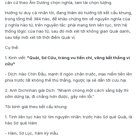
căn cứ theo Âm Dương chọn nghĩa, tam tài chọn tượng.
Hướng tư duy cá nhân tôi, đang thăm dò hướng tới kết cấu khung,
trong tổng thể 384 hào, để khảo chứng tìm về nguyên nghĩa của
ý nghĩa hào từ, trên nguyên tắc: phải mang tính liên tục, tính hệ
thống lôgíc của hào từ, sau đó mới xét tới không gian Quái danh,
sau tiếp mới xét tới thời điểm Quái vị.
Cụ thể:
1. Kinh viết:
"Quải, Sơ Cửu, tráng vu tiền chỉ, vãng bất thắng vi
cữu"
- Dịch: Hào Chín Đầu, mạnh ở ngón chân trước, mạo hiểm tiến lên
phía trước tất không thể thủ thắng, ngược lại sẽ dẫn tới cưu hại.
2. Anh Dichnhan giải Dịch: “Nhanh chóng một cách xằng bậy thì
sớm dừng lại, đi chẳng hơn được, gây nên lỗi.”
Tôi bình giải theo kết cấu khung:
1. Tính liên tục hào từ: tìm nguyên nhân: trước hào Sơ quẻ Quải, là
hào Sơ quẻ Hàm
- Hàm, Sơ Lục, hàm kỳ mẫu.