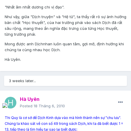
"Nhất âm nhất dương chi vị đạo".
Như vậy, giữa "Dịch truyện" và "Hệ từ", ta thấy rất rõ sự ảnh hưởng
bản chất "Học thuyết", của hai trường phái vào sách Dịch đã rất
sâu rộng, mang theo ẩn nghĩa đặc trưng của từng Học thuyết,
từng trường phái.
Mong được anh Dịchnhan luôn quan tâm, gợi mở, định hướng khi
chúng ta cùng nhau học Dịch.
Hà Uyên.
3 weeks later...
Hà Uyên
Posted
18 Tháng 6, 2010
Thi Quy là cơ sở để Dịch Kinh dựa vào mà hình thành nên sự "chu lưu".
Chúng ta khảo sát về con số 49 trong sách Dịch, khi ta đã biết được 1 =
13, tiếp theo là tìm hiểu tại sao lại biết được: