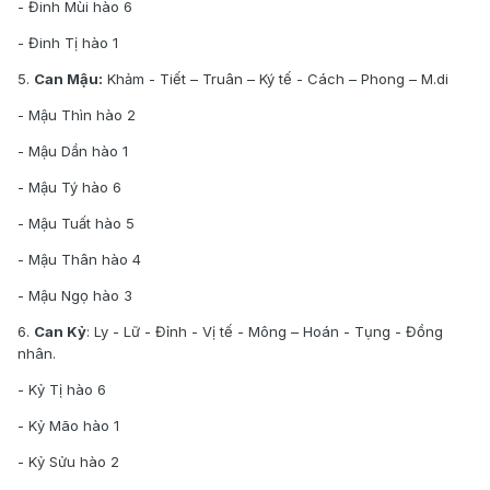
- Đinh Mùi hào 6
- Đinh Tị hào 1
5.
Can Mậu:
Khảm - Tiết – Truân – Ký tế - Cách – Phong – M.di
- Mậu Thìn hào 2
- Mậu Dần hào 1
- Mậu Tý hào 6
- Mậu Tuất hào 5
- Mậu Thân hào 4
- Mậu Ngọ hào 3
6.
Can Kỷ
: Ly - Lữ - Đỉnh - Vị tế - Mông – Hoán - Tụng - Đồng
nhân.
- Kỷ Tị hào 6
- Kỷ Mão hào 1
- Kỷ Sửu hào 2