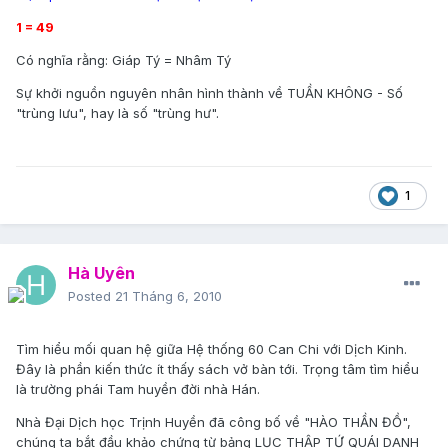
1 = 49
Có nghĩa rằng: Giáp Tý = Nhâm Tý
Sự khởi nguồn nguyên nhân hình thành về TUẦN KHÔNG - Số
"trùng lưu", hay là số "trùng hư".
1
Hà Uyên
Posted
21 Tháng 6, 2010
Tìm hiểu mối quan hệ giữa Hệ thống 60 Can Chi với Dịch Kinh.
Đây là phần kiến thức ít thấy sách vở bàn tới. Trọng tâm tìm hiểu
là trường phái Tam huyền đời nhà Hán.
Nhà Đại Dịch học Trịnh Huyền đã công bố về "HÀO THẦN ĐỒ",
chúng ta bắt đầu khảo chứng từ bảng LỤC THẬP TỨ QUÁI DANH